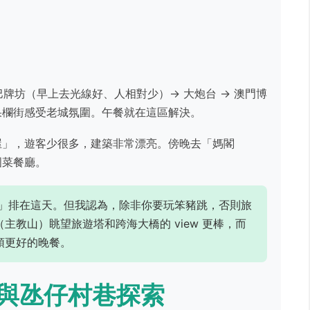
巴牌坊（早上去光線好、人相對少）→ 大炮台 → 澳門博
果欄街感受老城氛圍。午餐就在這區解決。
屋」，遊客少很多，建築非常漂亮。傍晚去「媽閣
國菜餐廳。
」排在這天。但我認為，除非你要玩笨豬跳，否則旅
主教山）眺望旅遊塔和跨海大橋的 view 更棒，而
頓更好的晚餐。
與氹仔村巷探索