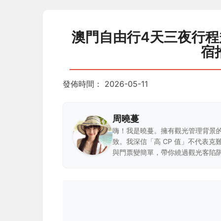
澳門自由行4天三夜行
宿
發佈時間：
2026-05-11
周曉蔓
嗨！我是曉蔓。擁有觀光管理背景
致。我深信「高 CP 值」不代表
與門票變簡單，帶你繞過觀光客陷