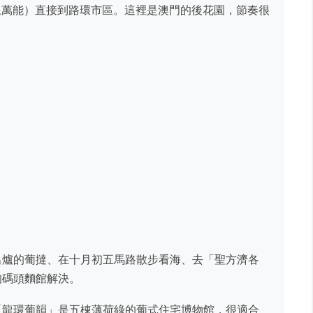
線萬能）直接到路環市區。這裡是澳門的後花園，節奏很
出爐的葡撻、在十月初五馬路散步看海、去「聖方濟各
的碼頭麵館解決。
「龍環葡韻」是五棟薄荷綠的葡式住宅博物館，很適合