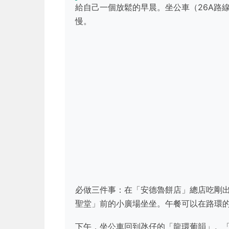
給自己一個放鬆的早晨。坐公車（26A路
慢。
必做三件事：在「安德魯餅店」總店吃剛
聖堂」前的小廣場坐坐。午餐可以在路環
下午，坐公車回到氹仔的「龍環葡韻」。