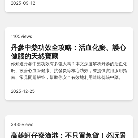
等經典小吃，懶人包幫你快速鎖定必吃好滋味，實用心得一次
2025-09-12
滿足你的味蕾之旅！
1105views
丹參中藥功效全攻略：活血化瘀、護心
健腦的天然寶藏
你知道丹參中藥功效有多強大嗎？本文深度解析丹參的活血化
瘀、改善心血管健康、抗發炎等核心功效，並提供實用服用指
南、常見問題解答，幫助你安全有效地利用這味傳統中藥。
2025-12-25
3435views
高雄蚵仔寮漁港：不只買魚貨！必玩景