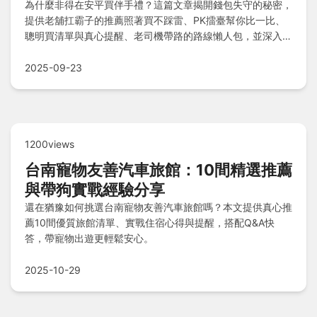
為什麼非得在安平買伴手禮？這篇文章揭開錢包失守的秘密，
提供老舖扛霸子的推薦照著買不踩雷、PK擂臺幫你比一比、
聰明買清單與真心提醒、老司機帶路的路線懶人包，並深入介
紹「熱富安平伴手禮」名稱來源以及Q&A快問快答解決所有
疑問！
2025-09-23
1200views
台南寵物友善汽車旅館：10間精選推薦
與帶狗實戰經驗分享
還在猶豫如何挑選台南寵物友善汽車旅館嗎？本文提供真心推
薦10間優質旅館清單、實戰住宿心得與提醒，搭配Q&A快
答，帶寵物出遊更輕鬆安心。
2025-10-29