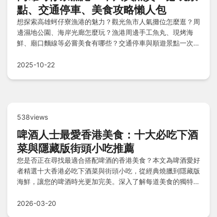
點、交通停車、美食攻略懶人包
想探索高雄蚵仔寮漁港的魅力？觀光魚市人氣攤位怎麼逛？周
邊濕地公園、海岸光廊怎麼玩？漁港周邊手工魚丸、現烤海
鮮、廟口麵線等必嘗美食有哪些？交通停車與順遊景點一次整
理，出發前必看懶人包！
2025-10-22
538views
啤酒人士最愛香港美食：十大必吃下酒
菜與隱藏版街頭小吃推薦
您是否正在尋找最適合搭配啤酒的香港美食？本文為啤酒愛好
者精選十大香港必吃下酒菜與街頭小吃，從經典燒臘到隱藏版
海鮮，讓您的啤酒時光更加完美。深入了解每道美食的獨特風
味與啤酒搭配技巧，發掘香港在地人才懂的美味組合！
2026-03-20