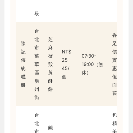
一
段
台
香氣
北
芝
陳
足，
市
麻
記
NT$
價格
萬
蟹
07:30-
傳
25-
實
華
殼
19:00（無
統
45/
惠，
區
黃
休）
糕
個
但店
廣
酥
餅
面較
州
餅
舊
街
台
包裝
北
精
鹹
市
美，