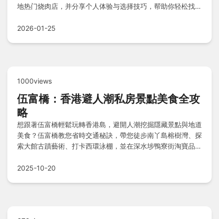
地热门烧肉店，并分享个人体验与选择技巧，帮助你轻松找到
完美烧肉体验。
2026-01-25
1000views
伍富橋：香港避人潮私房景點美食全攻
略
想跟著伍富橋輕鬆玩轉香港島，避開人潮挖掘隱藏景點與地道
美食？伍富橋教您省時交通秘訣，帶您徒步南丫島榕樹灣、探
索大館古蹟藝術、打卡西環泳棚，並在深水埗鴨寮街淘寶品嚐
公和荳品廠美味。附近油尖旺精華圈、中上環文化漫步、赤柱
休閒風情行程高效不繞路，美食攻略附避雷清單，Q&A懶人
2025-10-20
包解答所有旅途疑問。