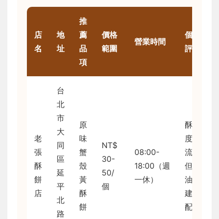
推
店
地
薦
價格
個人
營業時間
名
址
品
範圍
評價
項
台
北
市
原
酥脆
大
老
味
度一
同
NT$
張
蟹
08:00-
流，
區
30-
酥
殼
18:00（週
但偏
延
50/
餅
黃
一休）
油，
平
個
店
酥
建議
北
餅
配茶
路