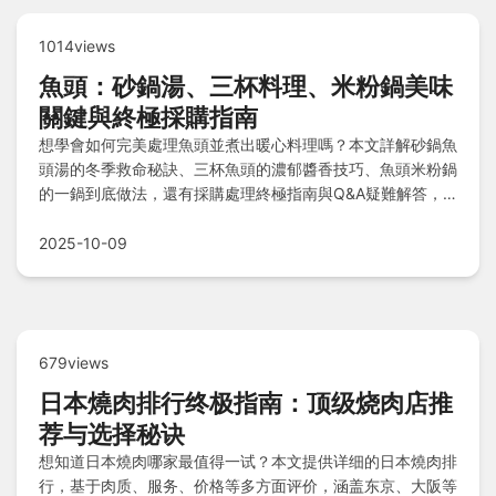
1014views
魚頭：砂鍋湯、三杯料理、米粉鍋美味
關鍵與終極採購指南
想學會如何完美處理魚頭並煮出暖心料理嗎？本文詳解砂鍋魚
頭湯的冬季救命秘訣、三杯魚頭的濃郁醬香技巧、魚頭米粉鍋
的一鍋到底做法，還有採購處理終極指南與Q&A疑難解答，
讓你輕鬆提升廚藝，享受吮指美味！
2025-10-09
679views
日本燒肉排行终极指南：顶级烧肉店推
荐与选择秘诀
想知道日本燒肉哪家最值得一试？本文提供详细的日本燒肉排
行，基于肉质、服务、价格等多方面评价，涵盖东京、大阪等