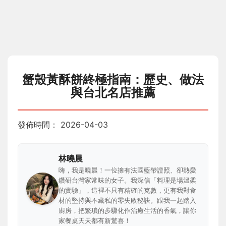
蟹殼黃酥餅終極指南：歷史、做法
與台北名店推薦
發佈時間：
2026-04-03
林曉晨
嗨，我是曉晨！一位擁有法國藍帶證照、卻熱愛
鑽研台灣家常味的女子。我深信「料理是場溫柔
的實驗」，這裡不只有精確的克數，更有我對食
材的堅持與不藏私的零失敗秘訣。跟我一起踏入
廚房，把繁瑣的步驟化作治癒生活的香氣，讓你
家餐桌天天都有新驚喜！