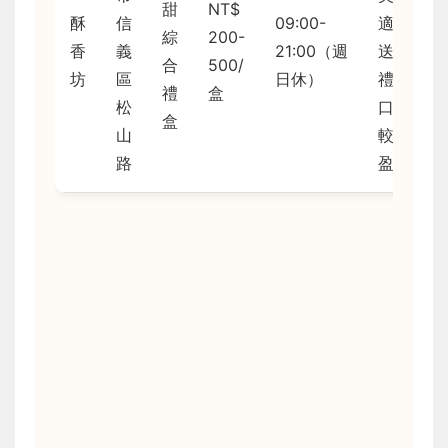
甜
NT$
酥
信
09:00-
適合
綜
200-
香
義
21:00（週
送
合
500/
坊
區
日休）
禮，
禮
盒
松
口感
盒
山
較輕
路
盈