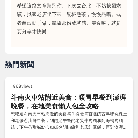
希望這篇文章幫到你。下次去台北，不妨按圖索
驥，找家老店坐下來，配杯熱茶，慢慢品嚐。或
者自己動手做，體驗那份成就感。美食嘛，就是
要分享才快樂。
熱門新聞
1868views
斗南火車站附近美食：暖胃早餐到澎湃
晚餐，在地美食懶人包全攻略
想吃遍斗南火車站周邊的美食嗎？從暖胃首選的古早味碗粿王
和老張蔥油餅早餐，到飽足午餐的老吳牛肉麵和阿海鴨肉麵
線，下午茶甜鹹點心如碳烤胡椒餅和老店紅豆餅，再到澎湃晚
餐的阿國師鴨魯飯和三番日式料理，還有米糕甲與當歸鴨麵線