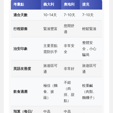
考量點
義大利
奧地利
捷克
適合天數
10-14天
7-10天
7-10天
悠閒舒
行程節奏
緊湊豐富
輕鬆緊湊
適
整體安
主要景點
非常安
治安印象
全，小心
需防扒手
全
騙局
旅遊區可
旅遊區可
英語友善度
非常好
通
通
不錯
極佳（麵
較重鹹
（肉
飲食適應
食、披
（肉類、
排、甜
薩）
麵糰子）
點）
預算（每日/
中高
中高