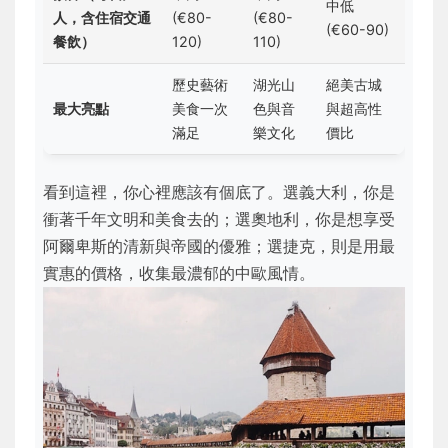
中低
人，含住宿交通
(€80-
(€80-
(€60-90)
餐飲）
120)
110)
歷史藝術
湖光山
絕美古城
最大亮點
美食一次
色與音
與超高性
滿足
樂文化
價比
看到這裡，你心裡應該有個底了。選義大利，你是
衝著千年文明和美食去的；選奧地利，你是想享受
阿爾卑斯的清新與帝國的優雅；選捷克，則是用最
實惠的價格，收集最濃郁的中歐風情。