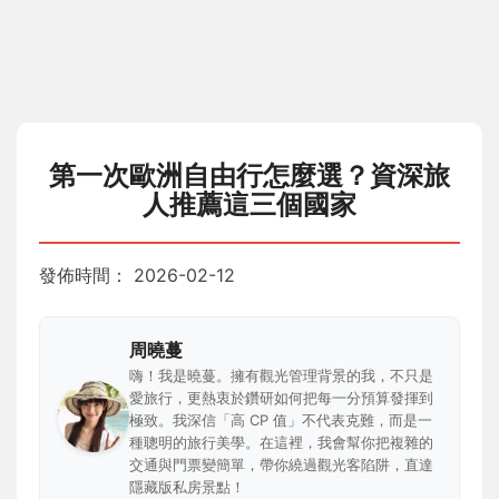
第一次歐洲自由行怎麼選？資深旅
人推薦這三個國家
發佈時間：
2026-02-12
周曉蔓
嗨！我是曉蔓。擁有觀光管理背景的我，不只是
愛旅行，更熱衷於鑽研如何把每一分預算發揮到
極致。我深信「高 CP 值」不代表克難，而是一
種聰明的旅行美學。在這裡，我會幫你把複雜的
交通與門票變簡單，帶你繞過觀光客陷阱，直達
隱藏版私房景點！