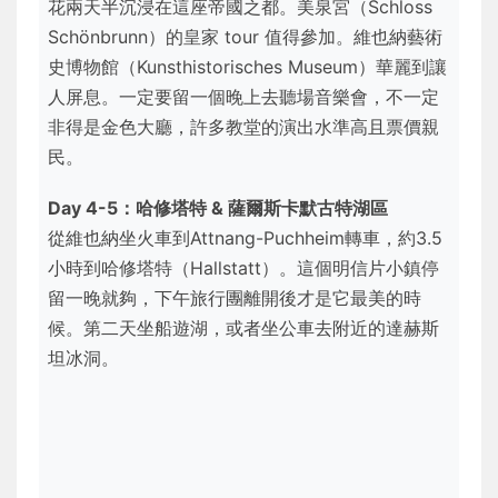
花兩天半沉浸在這座帝國之都。美泉宮（Schloss
Schönbrunn）的皇家 tour 值得參加。維也納藝術
史博物館（Kunsthistorisches Museum）華麗到讓
人屏息。一定要留一個晚上去聽場音樂會，不一定
非得是金色大廳，許多教堂的演出水準高且票價親
民。
Day 4-5：哈修塔特 & 薩爾斯卡默古特湖區
從維也納坐火車到Attnang-Puchheim轉車，約3.5
小時到哈修塔特（Hallstatt）。這個明信片小鎮停
留一晚就夠，下午旅行團離開後才是它最美的時
候。第二天坐船遊湖，或者坐公車去附近的達赫斯
坦冰洞。