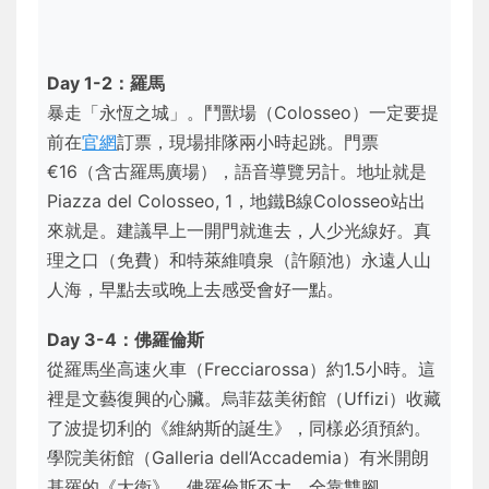
Day 1-2：羅馬
暴走「永恆之城」。鬥獸場（Colosseo）一定要提
前在
官網
訂票，現場排隊兩小時起跳。門票
€16（含古羅馬廣場），語音導覽另計。地址就是
Piazza del Colosseo, 1，地鐵B線Colosseo站出
來就是。建議早上一開門就進去，人少光線好。真
理之口（免費）和特萊維噴泉（許願池）永遠人山
人海，早點去或晚上去感受會好一點。
Day 3-4：佛羅倫斯
從羅馬坐高速火車（Frecciarossa）約1.5小時。這
裡是文藝復興的心臟。烏菲茲美術館（Uffizi）收藏
了波提切利的《維納斯的誕生》，同樣必須預約。
學院美術館（Galleria dell‘Accademia）有米開朗
基羅的《大衛》。佛羅倫斯不大，全靠雙腳。