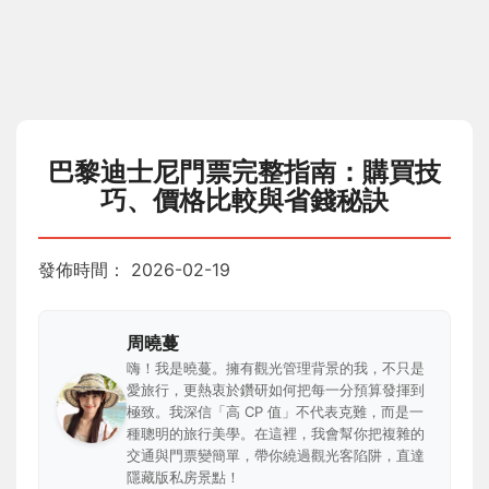
巴黎迪士尼門票完整指南：購買技
巧、價格比較與省錢秘訣
發佈時間：
2026-02-19
周曉蔓
嗨！我是曉蔓。擁有觀光管理背景的我，不只是
愛旅行，更熱衷於鑽研如何把每一分預算發揮到
極致。我深信「高 CP 值」不代表克難，而是一
種聰明的旅行美學。在這裡，我會幫你把複雜的
交通與門票變簡單，帶你繞過觀光客陷阱，直達
隱藏版私房景點！