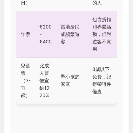
日）
的人
包含折扣
€200
當地居民
和專屬活
年票
-
或頻繁遊
動，但對
€400
客
遊客不實
用
兒童
比成
3歲以下
票
人票
帶小孩的
免費，記
（3-
便宜
家庭
得帶證件
11
約10-
備查
歲）
20%