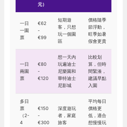
元）
短期遊
價格隨季
一日
€62
客，只想
節浮動，
一園
-
玩一個園
旺季如暑
票
€99
區
假會更貴
想一天內
比較划
一日
€80
玩遍迪士
算，但時
兩園
-
尼樂園和
間緊湊，
票
€120
華特迪士
建議早點
尼影城
入園
多日
平均每日
票
€150
深度遊玩
價格更
（2-
-
者，家庭
低，適合
4
€300
旅客
想慢慢玩