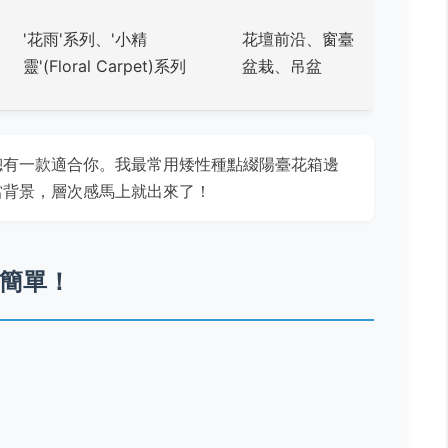
'花雨'系列、'小精
花壇前沿、窗臺
靈'(Floral Carpet)系列
盆栽、吊盆
總有一款適合你。我最常用矮性種點綴陽臺花箱邊
當背景，層次感馬上就出來了！
簡單！