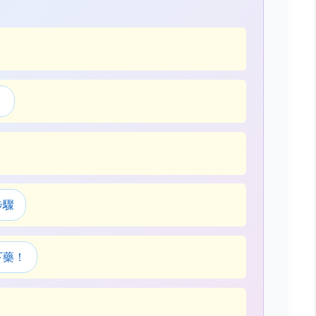
！
步驟
下藥！