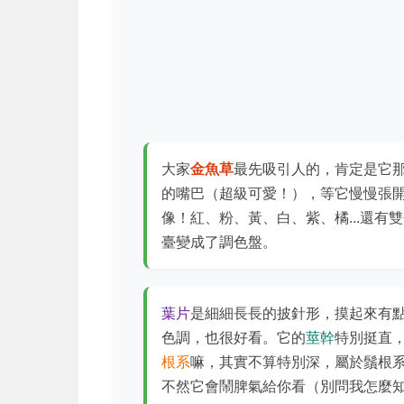
大家
金魚草
最先吸引人的，肯定是它
的嘴巴（超級可愛！），等它慢慢張
像！紅、粉、黃、白、紫、橘...還
臺變成了調色盤。
葉片
是細細長長的披針形，摸起來有
色調，也很好看。它的
莖幹
特別挺直
根系
嘛，其實不算特別深，屬於鬚根
不然它會鬧脾氣給你看（別問我怎麼