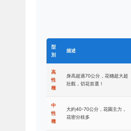
型
描述
別
高
身高超過70公分，花穗超大超
性
壯觀，切花首選！
種
中
大約40-70公分，花園主力，
性
花密分枝多
種