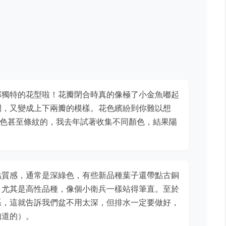
那獨特的花型啦！花瓣閉合時真的像極了小金魚嘟起
開，又變成上下兩瓣的模樣。花色繽紛到你難以想
有雙色甚至條紋的，我去年試著收集不同顏色，結果陽
點質感，通常是深綠色，有些新品種葉子還帶點古銅
，尤其是高性品種，像個小衛兵一樣站得筆直。至於
系，這就告訴我們盆不用太深，但排水一定要做好，
知道的）。