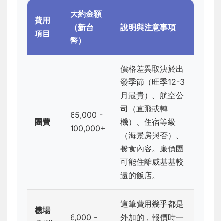
大約金額
費用
（新台
說明與注意事項
項目
幣）
價格差異取決於出
發季節（旺季12-3
月最貴）、航空公
司（直飛或轉
65,000 -
團費
機）、住宿等級
100,000+
（海景房與否）、
餐食內容。廉價團
可能住離威基基較
遠的飯店。
這筆費用幾乎都是
機場
6,000 -
外加的，報價時一