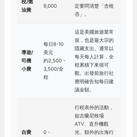
稅/燃
9,000
定要問清楚「含稅
油費
否」。
這是美國旅遊業常
規，也是最大宗的
每日8-10
隱藏支出。通常以
導遊/
美元
每天每人計算，全
司機
約2,500 -
程累積下來很可
小費
3,500/全
觀。出發前旅行社
程
應明確告知每日建
議金額。
行程表外的活動，
如古蘭尼牧場
ATV、直升機觀
自費
0 -
光、額外的出海行