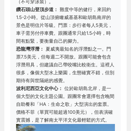
（不可穿泳裝）。
鑽石頭山登頂步道：
難度中等的健行，來回約
1.5-2小時。從山頂俯瞰威基基和歐胡島南岸的
景色是明信片等級。門票：步行者每人5美元，
車子需另付停車費。跟團通常只給1.5小時，時
間有點緊，要衡量自己的腳力。
恐龍灣浮潛：
夏威夷最知名的浮潛點之一。門
票7.5美元，但每週二不開放。跟團可能會包含
浮潛用具，但建議自己帶咬嘴比較衛生。這裡人
很多，像個大型水上樂園，生態確實不錯，但別
期待有與世隔絕的感覺。
波利尼西亞文化中心：
位於歐胡島北岸，是一
個大型的文化主題公園。跟團常會選擇包含晚間
自助餐和「HA：生命之歌」大型演出的套票。
價格不菲（單買可能超過100美元），但表演確
實震撼，是了解南太平洋文化最輕鬆的方式。