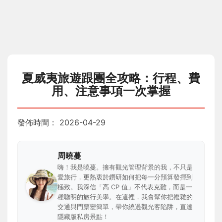
夏威夷旅遊跟團全攻略：行程、費
用、注意事項一次掌握
發佈時間：
2026-04-29
周曉蔓
嗨！我是曉蔓。擁有觀光管理背景的我，不只是
愛旅行，更熱衷於鑽研如何把每一分預算發揮到
極致。我深信「高 CP 值」不代表克難，而是一
種聰明的旅行美學。在這裡，我會幫你把複雜的
交通與門票變簡單，帶你繞過觀光客陷阱，直達
隱藏版私房景點！