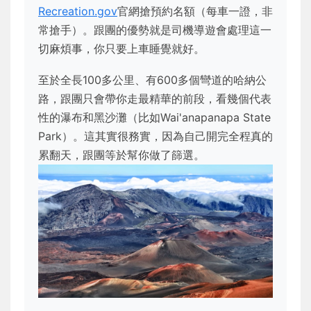
Recreation.gov
官網搶預約名額（每車一證，非
常搶手）。跟團的優勢就是司機導遊會處理這一
切麻煩事，你只要上車睡覺就好。
至於全長100多公里、有600多個彎道的哈納公
路，跟團只會帶你走最精華的前段，看幾個代表
性的瀑布和黑沙灘（比如Wai'anapanapa State
Park）。這其實很務實，因為自己開完全程真的
累翻天，跟團等於幫你做了篩選。