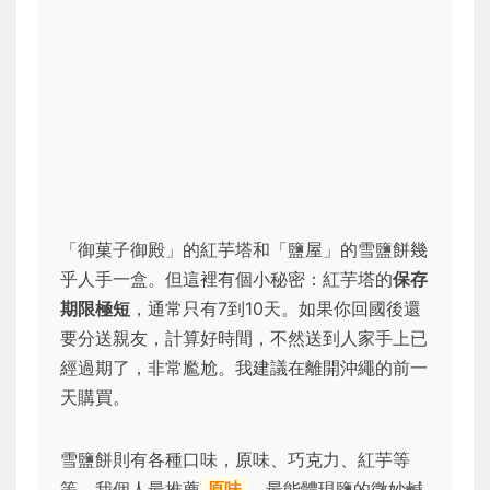
「御菓子御殿」的紅芋塔和「鹽屋」的雪鹽餅幾
乎人手一盒。但這裡有個小秘密：紅芋塔的
保存
期限極短
，通常只有7到10天。如果你回國後還
要分送親友，計算好時間，不然送到人家手上已
經過期了，非常尷尬。我建議在離開沖繩的前一
天購買。
雪鹽餅則有各種口味，原味、巧克力、紅芋等
等。我個人最推薦
原味
，最能體現鹽的微妙鹹