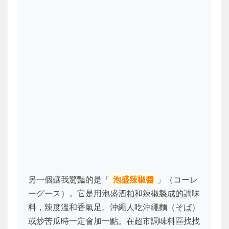
另一個讓我驚豔的是「
泡盛辣椒醬
」（コーレ
ーグース）。它是用泡盛酒粕和辣椒製成的調味
料，辣度溫和香氣足。沖繩人吃沖繩麵（そば）
或炒苦瓜時一定會加一點。在超市調味料區找找