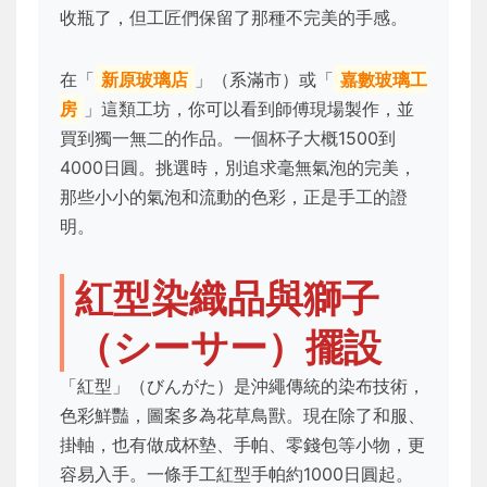
收瓶了，但工匠們保留了那種不完美的手感。
在「
新原玻璃店
」（系滿市）或「
嘉數玻璃工
房
」這類工坊，你可以看到師傅現場製作，並
買到獨一無二的作品。一個杯子大概1500到
4000日圓。挑選時，別追求毫無氣泡的完美，
那些小小的氣泡和流動的色彩，正是手工的證
明。
紅型染織品與獅子
（シーサー）擺設
「紅型」（びんがた）是沖繩傳統的染布技術，
色彩鮮豔，圖案多為花草鳥獸。現在除了和服、
掛軸，也有做成杯墊、手帕、零錢包等小物，更
容易入手。一條手工紅型手帕約1000日圓起。