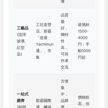
優
品質
最
工坊直營
玻璃杯
工藝品
好，
店、那霸
1500-
(琉球
獨特
「壺屋
4000
玻璃、
性
Yachimun
円；手
紅型
高，
通」、市
帕1000
染)
可與
集
円起
作者
交流
方便
集
一站式
中，
價格較
購齊
那霸國際
品牌
高，但
(時間
通、機場
齊