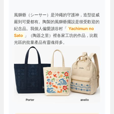
風獅爺（シーサー）是沖繩的守護神，造型從威
嚴到可愛都有。陶製的風獅爺擺設是很受歡迎的
紀念品。我個人偏愛讀谷村「
Yachimun no
Sato
」（陶器之里）裡各家工坊的作品，比觀
光區的批量產品有靈魂得多。