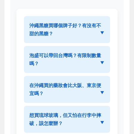
沖繩黑糖買哪個牌子好？有沒有不
甜的黑糖？
與其認牌子，不如認「產地」和
泡盛可以帶回台灣嗎？有限制數量
「成分」。宮古島、石垣島產的黑
嗎？
糖通常風味更受推崇。成分表越單
純越好，理想狀態下應該只有「甘
可以。根據台灣財政部關務署規
蔗汁」。黑糖本身就是糖，不可能
在沖繩買的藥妝會比大阪、東京便
定，年滿20歲的旅客，可免稅攜帶
1
「不甜」，但好的黑糖甜味層次豐
宜嗎？
公升
的酒類入境（不限種類，但酒
富，帶有礦物質感和焦香，不會死
精濃度需超過10%）。超過1公升但
甜。你可以找標示「
含蜜黑糖
」的
不一定，甚至通常不會。沖繩並非
未逾5公升，須向海關申報並課稅。
產品，礦物質保留較多。
想買琉球玻璃，但又怕在行李中摔
日本傳統的藥妝激戰區，店鋪競爭
泡盛酒精度通常超過30度，完全符
破，該怎麼辦？
不如本州城市激烈，因此折扣和促
合規定。重點是必須放在
託運行李