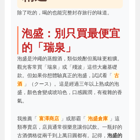
除了吃的，喝的也能完整封存旅行的味道。
泡盛：別只買最便宜
的「瑞泉」
泡盛是沖繩的蒸餾酒，類似燒酎但風味更粗獷。
觀光客常買「瑞泉」或「殘波」這些大廠基礎
款。但如果你想體驗真正的泡盛，試試看「
古
酒
」（クース）。這是經過三年以上熟成的泡
盛，顏色會變成琥珀色，口感圓潤，有複雜的香
氣。
我推薦「
富澤商店
」或那霸「
泡盛倉庫
」這
類專賣店，店員通常很樂意讓你試飲。一瓶好的
古酒價格從兩千到上萬日圓都有。記得，
泡盛的