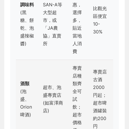
調味料
SAN-A等
惠，
比觀光
(黑
大型超
選擇
區便宜
糖、餅
市，或
多，
10-
乾、泡
「JA農
貼近
30%
盛辣椒
協」直賣
當地
醬)
所
人消
費
專賣
專賣店
店種
古酒
酒類
類齊
超市、泡
2000
(泡
全可
盛專賣店
円起；
盛、
試
(如富澤商
超市啤
Orion
飲；
店)
酒罐裝
啤酒)
超市
約200
價格
円