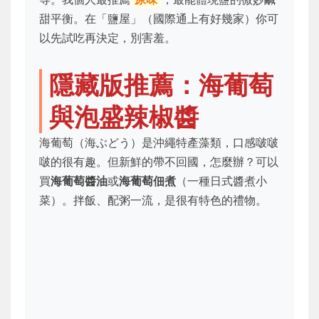
甜平衡。在「鹽屋」（國際通上有好幾家）你可
以先試吃再決定，別害羞。
隱藏版推薦：海葡萄
與泡盛辣椒醬
海葡萄（海ぶどう）是沖繩特產藻類，口感啵啵
啵的很有趣。但新鮮的帶不回國，怎麼辦？可以
買
海葡萄醬油
或
海葡萄佃煮
（一種日式醬煮小
菜）。拌飯、配粥一流，是很有特色的禮物。