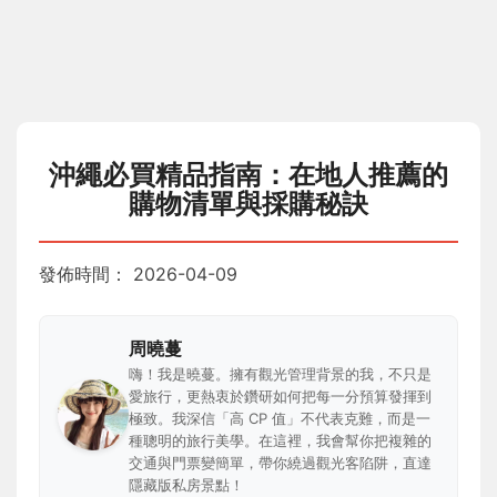
沖繩必買精品指南：在地人推薦的
購物清單與採購秘訣
發佈時間：
2026-04-09
周曉蔓
嗨！我是曉蔓。擁有觀光管理背景的我，不只是
愛旅行，更熱衷於鑽研如何把每一分預算發揮到
極致。我深信「高 CP 值」不代表克難，而是一
種聰明的旅行美學。在這裡，我會幫你把複雜的
交通與門票變簡單，帶你繞過觀光客陷阱，直達
隱藏版私房景點！