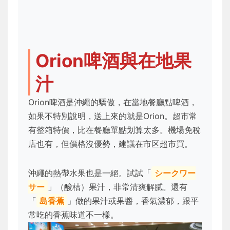
Orion啤酒與在地果
汁
Orion啤酒是沖繩的驕傲，在當地餐廳點啤酒，
如果不特別說明，送上來的就是Orion。超市常
有整箱特價，比在餐廳單點划算太多。機場免稅
店也有，但價格沒優勢，建議在市区超市買。
沖繩的熱帶水果也是一絕。試試「
シークワー
サー
」（酸桔）果汁，非常清爽解膩。還有
「
島香蕉
」做的果汁或果醬，香氣濃郁，跟平
常吃的香蕉味道不一樣。