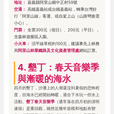
地址：
嘉義縣阿里山鄉中正村59號
交通：
高鐵嘉義站或台鐵嘉義站，轉乘台灣好
行「阿里山線」客運。或自駕上山（山路彎曲需
小心）。
門票：
全票300元（假日）、200元（平日），
含森林遊樂區入園。
小火車：
沼平線單程約100元，建議事先上林務
局
阿里山林業鐵路及文化資產管理處
網站訂票。
4. 墾丁：春天音樂季
與漸暖的海水
四月的墾丁，沙灘上的人潮還沒到暑假的恐怖程
度，但海水已經開始轉暖，適合下水玩一些水上
活動。
墾丁春天音樂季
（通常落在四月初的清明
連假）是重頭戲，雖然近幾年規模和地點有變