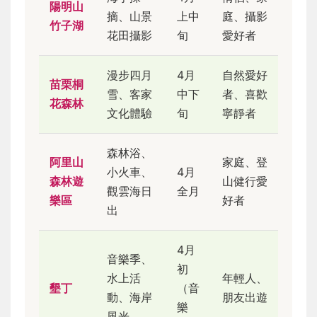
陽明山
摘、山景
上中
庭、攝影
竹子湖
花田攝影
旬
愛好者
漫步四月
4月
自然愛好
苗栗桐
雪、客家
中下
者、喜歡
花森林
文化體驗
旬
寧靜者
森林浴、
阿里山
家庭、登
小火車、
4月
森林遊
山健行愛
觀雲海日
全月
樂區
好者
出
4月
音樂季、
初
水上活
年輕人、
墾丁
（音
動、海岸
朋友出遊
樂
風光