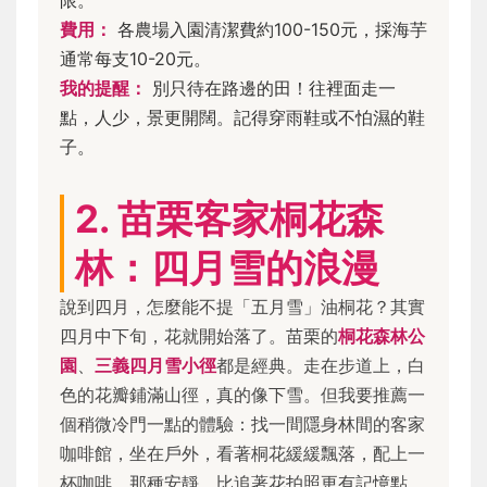
限。
費用：
各農場入園清潔費約100-150元，採海芋
通常每支10-20元。
我的提醒：
別只待在路邊的田！往裡面走一
點，人少，景更開闊。記得穿雨鞋或不怕濕的鞋
子。
2. 苗栗客家桐花森
林：四月雪的浪漫
說到四月，怎麼能不提「五月雪」油桐花？其實
四月中下旬，花就開始落了。苗栗的
桐花森林公
園
、
三義四月雪小徑
都是經典。走在步道上，白
色的花瓣鋪滿山徑，真的像下雪。但我要推薦一
個稍微冷門一點的體驗：找一間隱身林間的客家
咖啡館，坐在戶外，看著桐花緩緩飄落，配上一
杯咖啡。那種安靜，比追著花拍照更有記憶點。