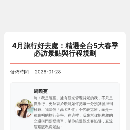
4月旅行好去處：精選全台5大春季
必訪景點與行程規劃
發佈時間：
2026-01-28
周曉蔓
嗨！我是曉蔓。擁有觀光管理背景的我，不只是
愛旅行，更熱衷於鑽研如何把每一分預算發揮到
極致。我深信「高 CP 值」不代表克難，而是一
種聰明的旅行美學。在這裡，我會幫你把複雜的
交通與門票變簡單，帶你繞過觀光客陷阱，直達
隱藏版私房景點！