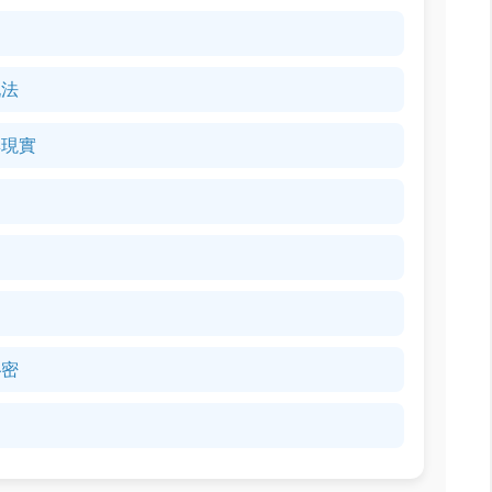
玩法
與現實
動
秘密