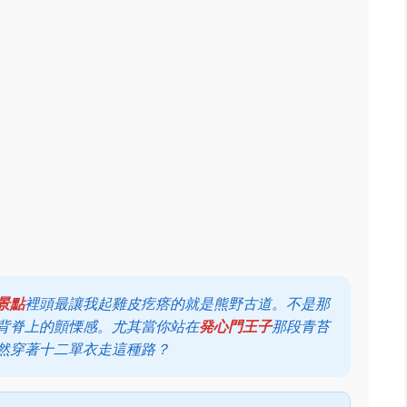
景點
裡頭最讓我起雞皮疙瘩的就是熊野古道。不是那
背脊上的顫慄感。尤其當你站在
発心門王子
那段青苔
然穿著十二單衣走這種路？