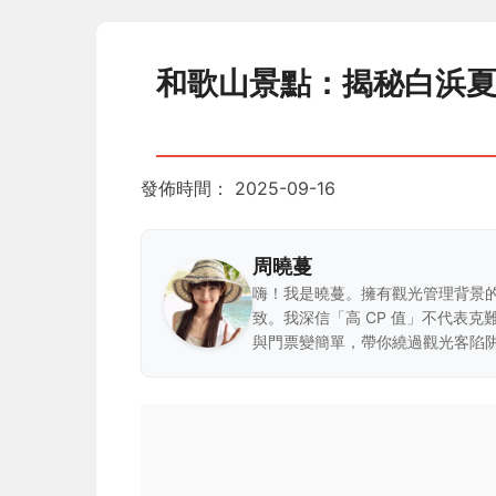
和歌山景點：揭秘白浜
發佈時間：
2025-09-16
周曉蔓
嗨！我是曉蔓。擁有觀光管理背景
致。我深信「高 CP 值」不代表
與門票變簡單，帶你繞過觀光客陷