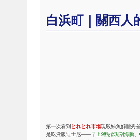
白浜町｜關西人
第一次看到
とれとれ市場
現殺鮪魚解體秀
是吃貨版迪士尼——
早上9點搶現剖海膽
、