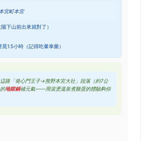
本宮町本宮
太陽下山前出來就對了）
晃1.5小時（記得吃暈車藥）
辺路「発心門王子→熊野本宮大社」段落（約7公
泉的
地獄鍋
補元氣——用滾燙溫泉煮雞蛋的體驗夠你