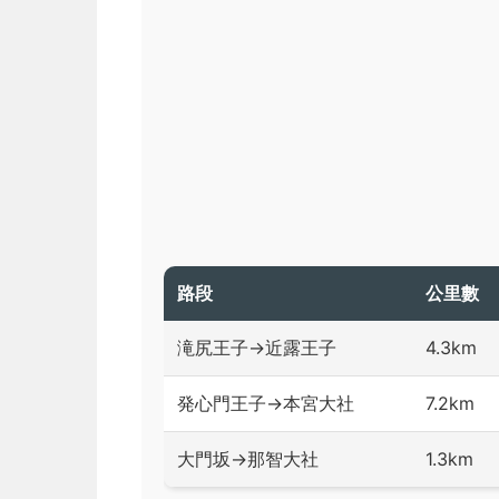
路段
公里數
滝尻王子→近露王子
4.3km
発心門王子→本宮大社
7.2km
大門坂→那智大社
1.3km