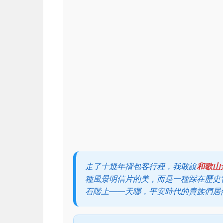
走了十幾年揹包客行程，我敢說
和歌山
種風景明信片的美，而是一種踩在歷史
石階上——天哪，平安時代的貴族們居