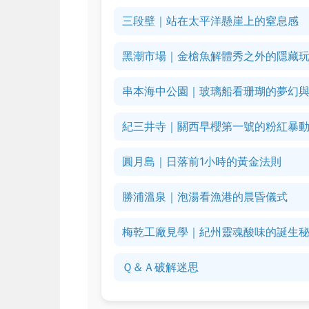
三段壁｜站在太平洋懸崖上的窒息感
黑潮市場｜金槍魚解體秀之外的隱藏
串本海中公園｜玻璃船看珊瑚的夢幻
紀三井寺｜關西早櫻第一號的粉紅暴
圓月島｜日落前1小時的黃金法則
勝浦溫泉｜泡湯看漁港的晨昏儀式
梅乾工廠見學｜紀州靈魂酸味的誕生
Ｑ＆Ａ破解迷思