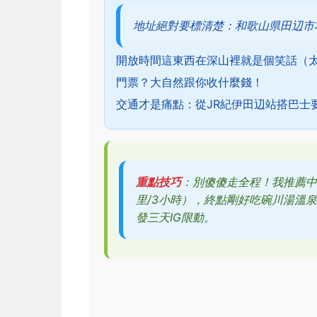
地址絕對要標清楚：和歌山県田辺市
開放時間這東西在深山裡就是個笑話（
門票？大自然跟你收什麼錢！
交通才是痛點：從JR紀伊田辺站搭巴士要
重點技巧
：別傻傻走全程！我推薦中
里/3小時），終點剛好吃碗川湯溫
發三天IG限動。