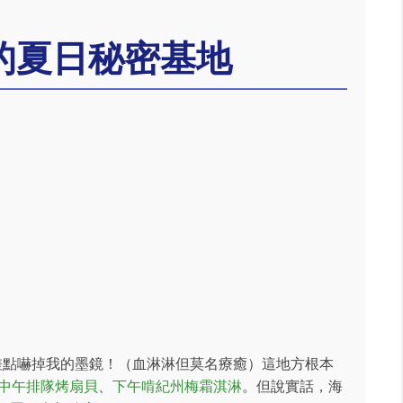
的夏日秘密基地
差點嚇掉我的墨鏡！（血淋淋但莫名療癒）這地方根本
中午排隊烤扇貝
、
下午啃紀州梅霜淇淋
。但說實話，海