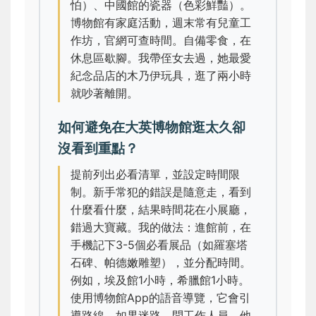
怕）、中國館的瓷器（色彩鮮豔）。
博物館有家庭活動，週末常有兒童工
作坊，官網可查時間。自備零食，在
休息區歇腳。我帶侄女去過，她最愛
紀念品店的木乃伊玩具，逛了兩小時
就吵著離開。
如何避免在大英博物館逛太久卻
沒看到重點？
提前列出必看清單，並設定時間限
制。新手常犯的錯誤是隨意走，看到
什麼看什麼，結果時間花在小展廳，
錯過大寶藏。我的做法：進館前，在
手機記下3-5個必看展品（如羅塞塔
石碑、帕德嫩雕塑），並分配時間。
例如，埃及館1小時，希臘館1小時。
使用博物館App的語音導覽，它會引
導路線。如果迷路，問工作人員，他