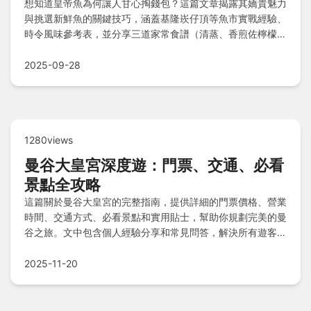
想知道皇帝魚為何讓人甘心掏錢包？這篇文章揭露其嬌貴魅力
與挑選新鮮魚的關鍵技巧，涵蓋基隆崁仔頂等魚市實戰經驗、
時令風味參考表，並分享三道家常食譜（清蒸、香煎佐檸檬奶
油醬、味噌豆腐煮），加上儲存應用小撇步，最後解答價格值
不值、膠質美容真相及餐廳點餐避雷技巧。
2025-09-28
1280views
曼谷大皇宮深度遊：門票、交通、必看
景點全攻略
這篇關於曼谷大皇宮的完整指南，提供詳細的門票價格、營業
時間、交通方式、必看景點和實用貼士，幫助你規劃完美的曼
谷之旅。文中包含個人經驗分享和常見問答，解決所有遊客疑
問，讓你輕鬆探索泰國皇室歷史。
2025-11-20