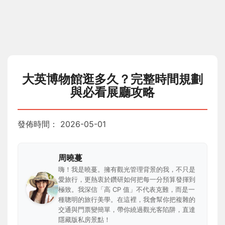
大英博物館逛多久？完整時間規劃
與必看展廳攻略
發佈時間：
2026-05-01
周曉蔓
嗨！我是曉蔓。擁有觀光管理背景的我，不只是
愛旅行，更熱衷於鑽研如何把每一分預算發揮到
極致。我深信「高 CP 值」不代表克難，而是一
種聰明的旅行美學。在這裡，我會幫你把複雜的
交通與門票變簡單，帶你繞過觀光客陷阱，直達
隱藏版私房景點！