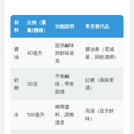
材
比例（重
功能說明
常見替代品
料
量/體積）
提供鹹味
醬
醬油膏（需減
40毫升
與鮮味基
油
量，因較濃稠）
底
平衡鹹
砂
紅糖（風味更
30克
味，帶來
糖
濃）
甜感
稀釋醬
高湯（提升鮮
水
100毫升
料，調整
味）
濃度