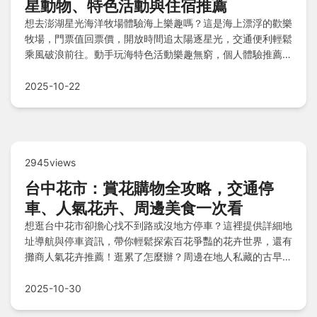
星動物、特色活動與住宿推薦
想去澎湖星光海洋牧場體驗海上樂趣嗎？這是海上漂浮的歡樂
牧場，門票值回票價，開放時間追太陽逐星光，交通便利輕鬆
乘風破浪前往。動手玩海特色活動樂趣無窮，個人體驗推薦度
高；欣賞海中超級巨星動物；品嚐澎湖味美食餵飽五臟廟；還
可入住附近海濱驛站如澎澄飯店等。Q&A常見問題快問快
2025-10-22
答，讓您暢遊無憂！
2945views
台中花市：賞花購物全攻略，交通停
車、人氣花卉、周邊美食一次看
想逛台中花市卻擔心找不到路或沒地方停車？這裡提供詳細地
址導航與停車資訊，帶你輕鬆探索百花爭豔的花卉世界，還有
攤商人氣花卉推薦！逛累了怎麼辦？周邊在地人私藏的古早味
麵攤、熱炒小吃、手搖飲通通整理給你！
2025-10-30