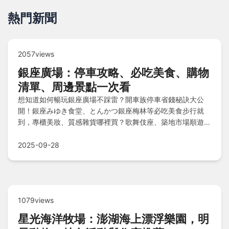
熱門新聞
2057views
銀座廣場：停車攻略、必吃美食、購物
清單、周邊景點一次看
想知道如何暢玩銀座廣場不踩雷？開車族停車省錢秘訣大公
開！銀座みゆき食堂、とんかつ銀座梅林等必吃美食步行就
到，專櫃美妝、質感雜貨哪裡買？歌舞伎座、築地市場順遊怎
麼排？完整攻略讓你輕鬆規劃銀座一日遊！
2025-09-28
1079views
星光海洋牧場：澎湖海上漂浮樂園，明