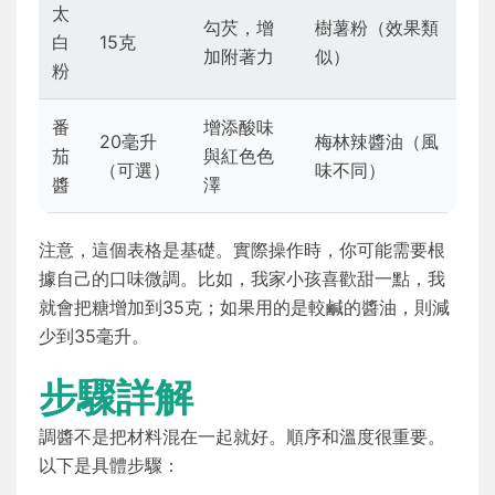
太
勾芡，增
樹薯粉（效果類
白
15克
加附著力
似）
粉
番
增添酸味
20毫升
梅林辣醬油（風
茄
與紅色色
（可選）
味不同）
醬
澤
注意，這個表格是基礎。實際操作時，你可能需要根
據自己的口味微調。比如，我家小孩喜歡甜一點，我
就會把糖增加到35克；如果用的是較鹹的醬油，則減
少到35毫升。
步驟詳解
調醬不是把材料混在一起就好。順序和溫度很重要。
以下是具體步驟：