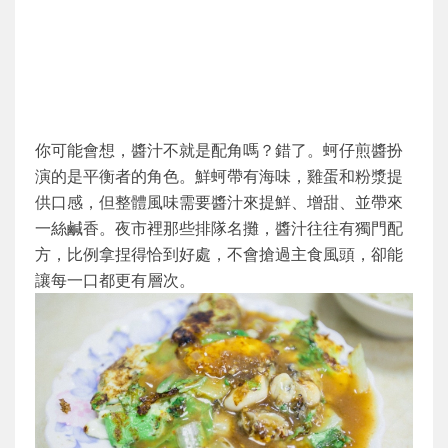
你可能會想，醬汁不就是配角嗎？錯了。蚵仔煎醬扮
演的是平衡者的角色。鮮蚵帶有海味，雞蛋和粉漿提
供口感，但整體風味需要醬汁來提鮮、增甜、並帶來
一絲鹹香。夜市裡那些排隊名攤，醬汁往往有獨門配
方，比例拿捏得恰到好處，不會搶過主食風頭，卻能
讓每一口都更有層次。