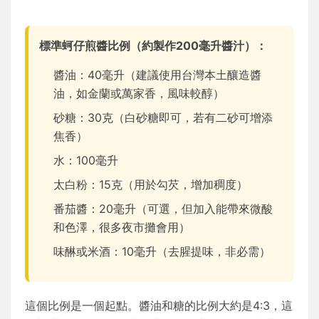
標準蚵仔煎醬比例（約製作200毫升醬汁）：
醬油：40毫升（建議使用台灣本土釀造醬
油，如金蘭或萬家香，風味較醇）
砂糖：30克（白砂糖即可，若有二砂可增添
焦香）
水：100毫升
太白粉：15克（用於勾芡，增加稠度）
番茄醬：20毫升（可選，但加入能帶來微酸
和色澤，很多夜市攤會用）
味醂或米酒：10毫升（去腥提味，非必需）
這個比例是一個起點。醬油和糖的比例大約是4:3，這