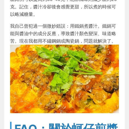
克。記住，醬汁冷卻後會感覺更甜，所以煮的時候可
以略減糖量。
我自己曾犯過一個微妙錯誤：用鐵鍋煮醬汁。鐵鍋可
能與醬油中的成分反應，導致醬汁顏色變深、味道略
苦。現在我都用不鏽鋼鍋或陶瓷鍋，問題就解決了。
FAQ：關於蚵仔煎醬