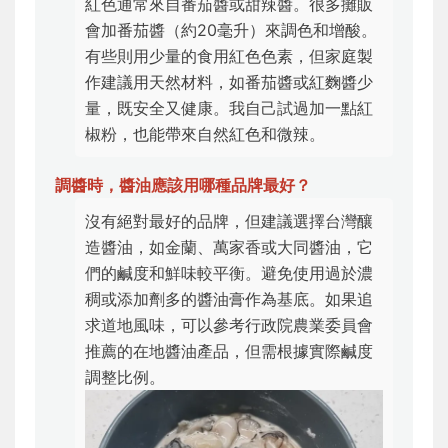
紅色通常來自番茄醬或甜辣醬。很多攤販
會加番茄醬（約20毫升）來調色和增酸。
有些則用少量的食用紅色色素，但家庭製
作建議用天然材料，如番茄醬或紅麴醬少
量，既安全又健康。我自己試過加一點紅
椒粉，也能帶來自然紅色和微辣。
調醬時，醬油應該用哪種品牌最好？
沒有絕對最好的品牌，但建議選擇台灣釀
造醬油，如金蘭、萬家香或大同醬油，它
們的鹹度和鮮味較平衡。避免使用過於濃
稠或添加劑多的醬油膏作為基底。如果追
求道地風味，可以參考行政院農業委員會
推薦的在地醬油產品，但需根據實際鹹度
調整比例。