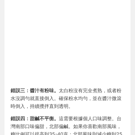
錯誤三：醬汁有粉味。
太白粉沒有完全煮熟，或者粉
水沒調勻就直接倒入。確保粉水均勻，並在醬汁微滾
時倒入，持續攪拌直到透明。
錯誤四：甜鹹不平衡。
這需要根據個人口味調整。台
灣南部口味偏甜，北部偏鹹。如果你喜歡南部風味，
糖比例可以提高到35-40克；北部風味則減少糖到25