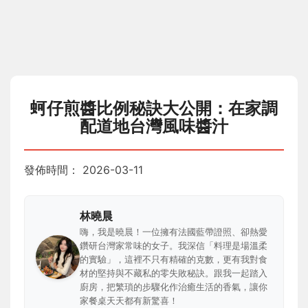
蚵仔煎醬比例秘訣大公開：在家調
配道地台灣風味醬汁
發佈時間：
2026-03-11
林曉晨
嗨，我是曉晨！一位擁有法國藍帶證照、卻熱愛
鑽研台灣家常味的女子。我深信「料理是場溫柔
的實驗」，這裡不只有精確的克數，更有我對食
材的堅持與不藏私的零失敗秘訣。跟我一起踏入
廚房，把繁瑣的步驟化作治癒生活的香氣，讓你
家餐桌天天都有新驚喜！