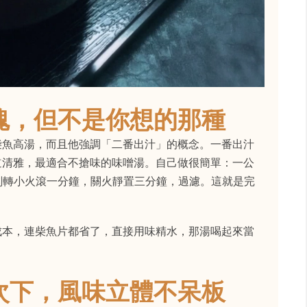
魂，但不是你想的那種
柴魚高湯，而且他強調「二番出汁」的概念。一番出汁
道清雅，最適合不搶味的味噌湯。自己做很簡單：一公
刻轉小火滾一分鐘，關火靜置三分鐘，過濾。這就是完
成本，連柴魚片都省了，直接用味精水，那湯喝起來當
次下，風味立體不呆板