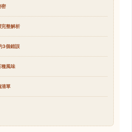
秘密
驟完整解析
的3個錯誤
百種風味
廳清單