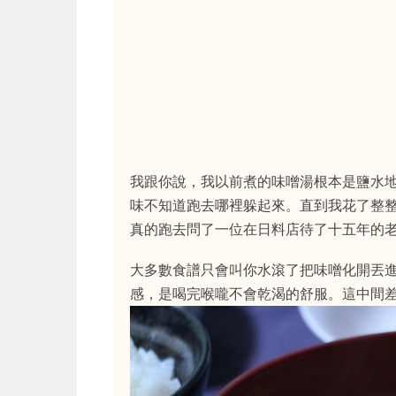
我跟你說，我以前煮的味噌湯根本是鹽水
味不知道跑去哪裡躲起來。直到我花了整
真的跑去問了一位在日料店待了十五年的
大多數食譜只會叫你水滾了把味噌化開丟
感，是喝完喉嚨不會乾渴的舒服。這中間