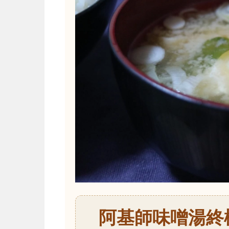
阿基師味噌湯終