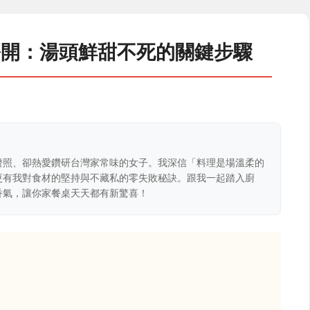
公開：湯頭鮮甜不死的關鍵步驟
證照、卻熱愛鑽研台灣家常味的女子。我深信「料理是場溫柔的
更有我對食材的堅持與不藏私的零失敗秘訣。跟我一起踏入廚
香氣，讓你家餐桌天天都有新驚喜！