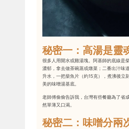
秘密一：高湯是靈
很多人用開水或雞湯塊。阿基師的底線是
濃郁，拿去做茶碗蒸或燉菜；二番出汁味
升水，一把柴魚片（約15克），煮沸後立
美的味噌湯基底。
老師傅偷偷告訴我，台灣有些餐廳為了省
然單薄又口渴。
秘密二：味噌分兩