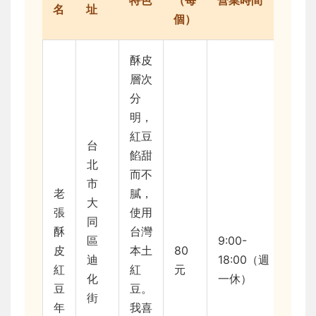
特色
（每
營業時間
名
址
個）
酥皮
層次
分
明，
紅豆
台
餡甜
北
而不
市
老
膩，
大
張
使用
同
酥
台灣
區
9:00-
皮
本土
80
迪
18:00（週
紅
紅
元
化
一休）
豆
豆。
街
年
我喜