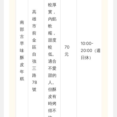
較厚
高
實，
雄
內餡
南
市
軟
部
前
糯，
古
金
甜度
早
10:00-
區
較
70
味
20:00（週
自
低。
元
酥
日休）
強
適合
皮
三
不愛
年
路
甜的
糕
78
人。
號
但酥
皮有
時烤
得不