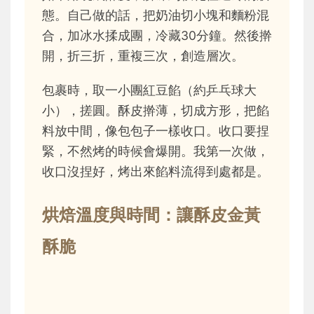
態。自己做的話，把奶油切小塊和麵粉混
合，加冰水揉成團，冷藏30分鐘。然後擀
開，折三折，重複三次，創造層次。
包裹時，取一小團紅豆餡（約乒乓球大
小），搓圓。酥皮擀薄，切成方形，把餡
料放中間，像包包子一樣收口。收口要捏
緊，不然烤的時候會爆開。我第一次做，
收口沒捏好，烤出來餡料流得到處都是。
烘焙溫度與時間：讓酥皮金黃
酥脆