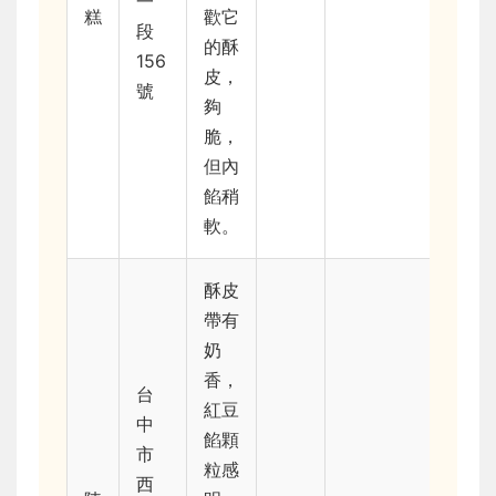
一
糕
歡它
段
的酥
156
皮，
號
夠
脆，
但內
餡稍
軟。
酥皮
帶有
奶
香，
台
紅豆
中
餡顆
市
粒感
西