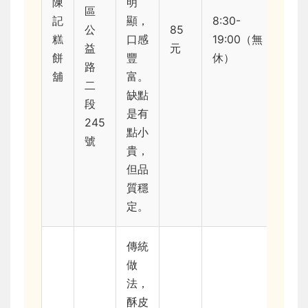
陳
明
區
記
顯，
8:30-
公
85
糕
口感
19:00（無
益
元
餅
豐
休）
路
舖
富。
二
缺點
段
是有
245
點小
號
貴，
但品
質穩
定。
傳統
做
法，
酥皮