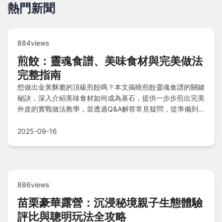
熱門新聞
884views
煎餃：靈魂食譜、美味食材與完美做法
完整指南
想做出金黃酥脆的頂級煎餃嗎？本文揭曉煎餃靈魂食譜的關鍵
秘訣，深入介紹美味食材如何成為基石，提供一步步煎出完美
外皮的實戰做法教學，並透過Q&A解答常見疑問，從準備到
烹飪全程精解，助您輕鬆掌握煎餃藝術，在家中重現餐廳級美
味。
2025-09-16
886views
苗栗豪華露營：沉浸秘境親子生態體驗
評比與聰明玩法全攻略