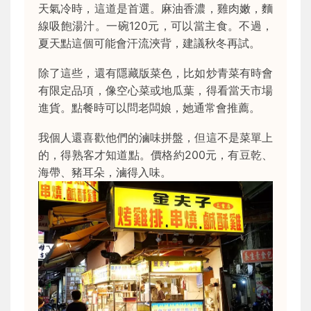
天氣冷時，這道是首選。麻油香濃，雞肉嫩，麵
線吸飽湯汁。一碗120元，可以當主食。不過，
夏天點這個可能會汗流浹背，建議秋冬再試。
除了這些，還有隱藏版菜色，比如炒青菜有時會
有限定品項，像空心菜或地瓜葉，得看當天市場
進貨。點餐時可以問老闆娘，她通常會推薦。
我個人還喜歡他們的滷味拼盤，但這不是菜單上
的，得熟客才知道點。價格約200元，有豆乾、
海帶、豬耳朵，滷得入味。