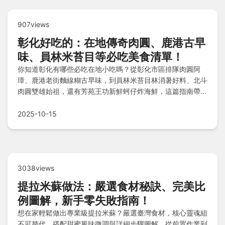
907views
彰化好吃的：在地傳奇肉圓、鹿港古早
味、員林米苔目等必吃美食清單！
你知道彰化有哪些必吃在地小吃嗎？從彰化市區排隊肉圓阿
璋、鹿港老街麵線糊古早味，到員林米苔目林消暑好料、北斗
肉圓雙雄始祖，還有芳苑王功新鮮蚵仔炸海鮮，這篇指南帶您
探索全彰化隱藏版美味，一次嘗遍排隊名店與在地人私房推
薦！
2025-10-15
3038views
提拉米蘇做法：嚴選食材秘訣、完美比
例圖解，新手零失敗指南！
想在家輕鬆做出專業級提拉米蘇？嚴選臺灣食材，核心靈魂組
不可替代，搭配甜蜜風味微調與詳細步驟圖解，從前置作業到