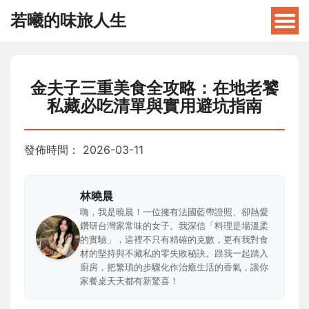
若曦的味旅人生
金夫子三重美食全攻略：在地老饕
私藏必吃清單與實用避坑指南
發佈時間：
2026-03-11
林曉晨
嗨，我是曉晨！一位擁有法國藍帶證照、卻熱愛
鑽研台灣家常味的女子。我深信「料理是場溫柔
的實驗」，這裡不只有精確的克數，更有我對食
材的堅持與不藏私的零失敗秘訣。跟我一起踏入
廚房，把繁瑣的步驟化作治癒生活的香氣，讓你
家餐桌天天都有新驚喜！