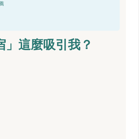
薦
宿」這麼吸引我？