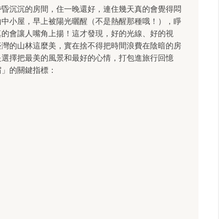
昏昏沉沉的房間，住一晚還好，連住幾天真的會覺得悶
山中小屋，早上被陽光曬醒（不是熱醒那種哦！），睜
真的會讓人嘴角上揚！這才發現，好的光線、好的視
臺灣的山林這麼美，實在捨不得把時間浪費在陰暗的房
是選擇把最美的風景和最好的心情，打包進旅行回憶
宿」的關鍵指標：