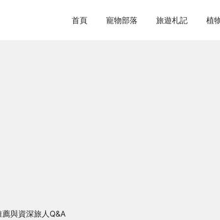
首頁
寵物部落
旅遊札記
植
推薦與資深旅人Q&A