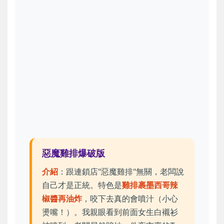
惡魔雞排爆破版
介紹
：跟連鎖店"惡魔雞排"無關，老闆說
自己才是正統。特色是
雞排裹墨西哥辣
椒醬再油炸
，咬下去真的會噴汁（小心
燙嘴！）。我親眼看到前面女生白襯衫