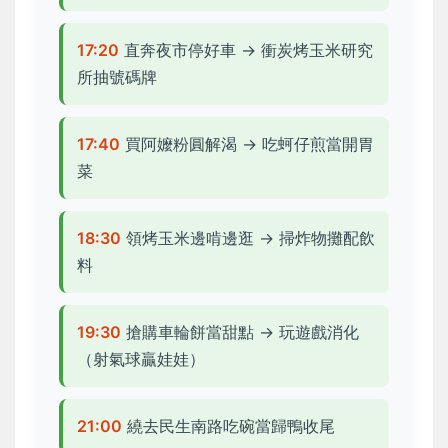
17:20
直奔夜市停好車 → 衝炭烤玉米研究
所抽號碼牌
17:40
買阿嬤粉圓解渴 → 吃蚵仔煎當開胃
菜
18:30
領烤玉米邊啃邊逛 → 掃炸物攤配飲
料
19:30
搶購車輪餅當甜點 → 玩遊戲消化
（射氣球贏娃娃）
21:00
繞去民生南路吃碗當歸鴨收尾