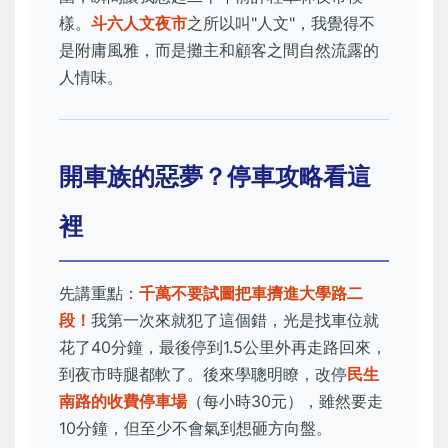
樣。
斗六人文夜市
之所以叫"人文"，我覺得不
是附庸風雅，而是攤主和顧客之間自然流露的
人情味。
開車族的惡夢？停車攻略看這
裡
先講重點：
千萬不要試圖把車擠進大學路二
段！
我第一次來就犯了這個錯，光是找車位就
花了40分鐘，最後停到1.5公里外再走路回來，
到夜市時腿都軟了。後來學聰明瞭，改停
民生
南路的收費停車場
（每小時30元），雖然要走
10分鐘，但至少不會氣到想砸方向盤。