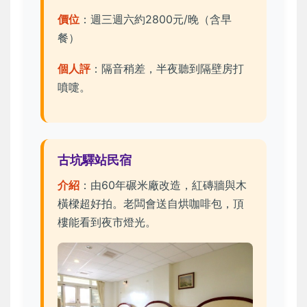
價位
：週三週六約2800元/晚（含早
餐）
個人評
：隔音稍差，半夜聽到隔壁房打
噴嚏。
古坑驛站民宿
介紹
：由60年碾米廠改造，紅磚牆與木
橫樑超好拍。老闆會送自烘咖啡包，頂
樓能看到夜市燈光。