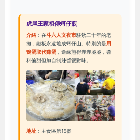
虎尾王家祖傳蚵仔煎
介紹
：在
斗六人文夜市
駐紮二十年的老
攤，鐵板永遠堆成蚵仔山。特別的是
用
鴨蛋取代雞蛋
，邊緣煎得赤赤脆脆，醬
料偏甜但加自制辣醬很對味。
地址
：主食區第15攤