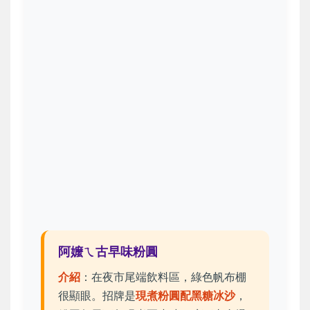
阿嬤ㄟ古早味粉圓
介紹
：在夜市尾端飲料區，綠色帆布棚
很顯眼。招牌是
現煮粉圓配黑糖冰沙
，