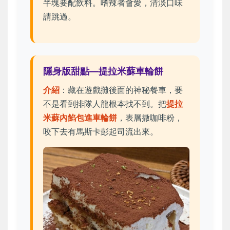
半塊要配飲料。嗜辣者會愛，清淡口味
請跳過。
隱身版甜點—提拉米蘇車輪餅
介紹
：藏在遊戲攤後面的神秘餐車，要
不是看到排隊人龍根本找不到。把
提拉
米蘇內餡包進車輪餅
，表層撒咖啡粉，
咬下去有馬斯卡彭起司流出來。