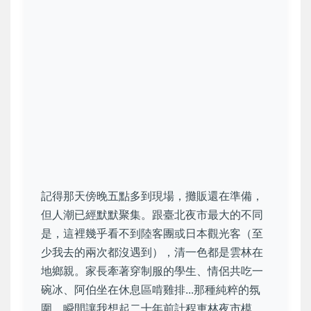
記得那天傍晚五點多到現場，攤販還在準備，
但人潮已經默默聚集。跟臺北夜市最大的不同
是，這裡幾乎看不到陸客團或日本觀光客（至
少我去的兩次都沒遇到），清一色都是雲林在
地鄉親。家長牽著穿制服的學生、情侶共吃一
碗冰、阿伯坐在休息區啃雞排...那種純粹的氛
圍，瞬間讓我想起二十年前計程車林夜市模