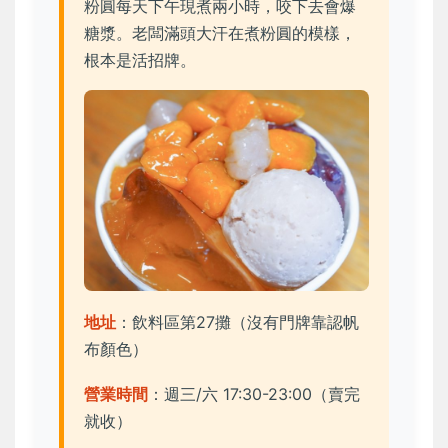
粉圓每天下午現煮兩小時，咬下去會爆
糖漿。老闆滿頭大汗在煮粉圓的模樣，
根本是活招牌。
地址
：飲料區第27攤（沒有門牌靠認帆
布顏色）
營業時間
：週三/六 17:30-23:00（賣完
就收）