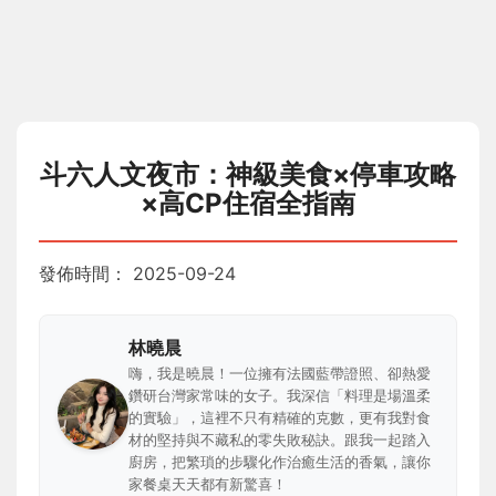
斗六人文夜市：神級美食×停車攻略
×高CP住宿全指南
發佈時間：
2025-09-24
林曉晨
嗨，我是曉晨！一位擁有法國藍帶證照、卻熱愛
鑽研台灣家常味的女子。我深信「料理是場溫柔
的實驗」，這裡不只有精確的克數，更有我對食
材的堅持與不藏私的零失敗秘訣。跟我一起踏入
廚房，把繁瑣的步驟化作治癒生活的香氣，讓你
家餐桌天天都有新驚喜！