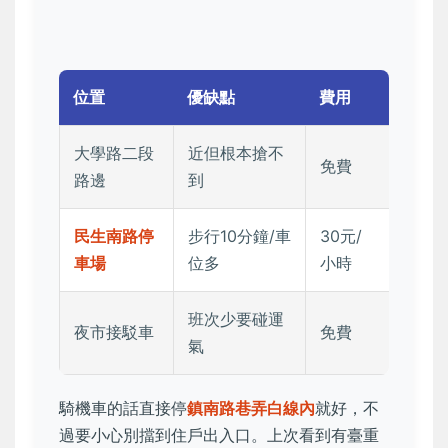
位置
優缺點
費用
大學路二段
近但根本搶不
免費
路邊
到
民生南路停
步行10分鐘/車
30元/
車場
位多
小時
班次少要碰運
夜市接駁車
免費
氣
騎機車的話直接停
鎮南路巷弄白線內
就好，不
過要小心別擋到住戶出入口。上次看到有臺重