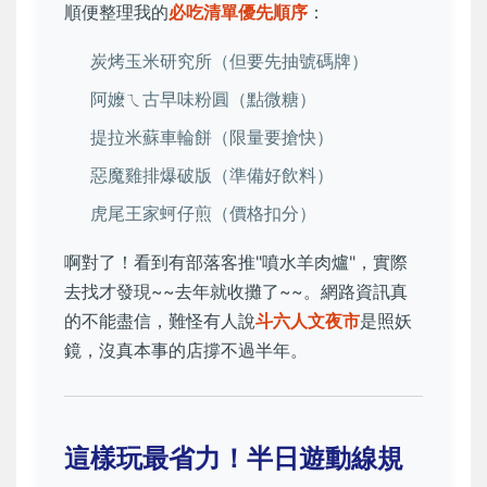
順便整理我的
必吃清單優先順序
：
炭烤玉米研究所（但要先抽號碼牌）
阿嬤ㄟ古早味粉圓（點微糖）
提拉米蘇車輪餅（限量要搶快）
惡魔雞排爆破版（準備好飲料）
虎尾王家蚵仔煎（價格扣分）
啊對了！看到有部落客推"噴水羊肉爐"，實際
去找才發現~~去年就收攤了~~。網路資訊真
的不能盡信，難怪有人說
斗六人文夜市
是照妖
鏡，沒真本事的店撐不過半年。
這樣玩最省力！半日遊動線規