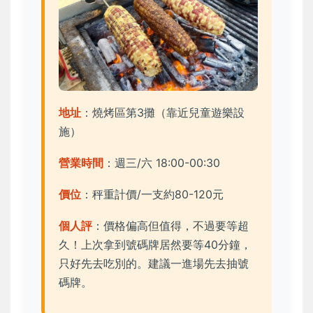
地址
：燒烤區第3攤（靠近兒童遊樂設
施）
營業時間
：週三/六 18:00-00:30
價位
：秤重計價/一支約80-120元
個人評
：價格偏高但值得，不過要等超
久！上次拿到號碼牌居然要等40分鐘，
只好先去吃別的。建議一進場先去抽號
碼牌。