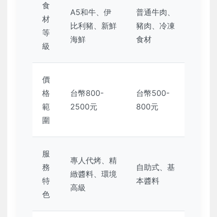
食
A5和牛、伊
普通牛肉、
材
比利豬、新鮮
豬肉、冷凍
等
海鮮
食材
級
價
格
台幣800-
台幣500-
範
2500元
800元
圍
服
專人代烤、精
務
自助式、基
緻醬料、環境
特
本醬料
高級
色