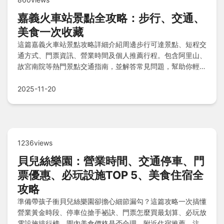
嘉義火車站景點全攻略：步行、交通、
美食一次收藏
這篇嘉義火車站景點攻略詳細介紹周邊步行可達景點、短程交
通方式、門票資訊、營業時間及個人推薦行程。包含阿里山、
故宮南院等熱門景點交通指南，並解答常見問題，幫助你輕鬆
規劃嘉義之旅。從車站出發，探索文化、自然與美食，解決你
的所有旅行疑問。
2025-11-20
1236views
貝兒絲樂園：營業時間、交通停車、門
票優惠、必玩設施TOP 5、美食住宿全
攻略
準備帶孩子衝貝兒絲樂園卻擔心細節漏勾？這篇攻略一次搞懂
營業黃金時段、停車位搶手祕訣、門票怎麼買最划算、必玩放
電設施排行榜、園內美食價格是否合理、附近住宿推薦、注意