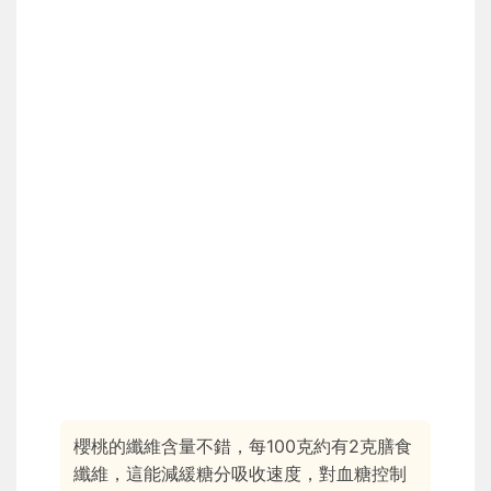
櫻桃的纖維含量不錯，每100克約有2克膳食
纖維，這能減緩糖分吸收速度，對血糖控制