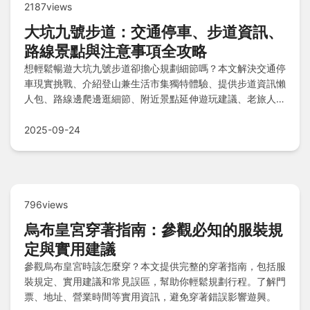
2187views
大坑九號步道：交通停車、步道資訊、
路線景點與注意事項全攻略
想輕鬆暢遊大坑九號步道卻擔心規劃細節嗎？本文解決交通停
車現實挑戰、介紹登山兼生活市集獨特體驗、提供步道資訊懶
人包、路線邊爬邊逛細節、附近景點延伸遊玩建議、老旅人貼
心叮嚀注意事項及常見問題解答，一站式指南助您登山旅程無
憂又精采。
2025-09-24
796views
烏布皇宮穿著指南：參觀必知的服裝規
定與實用建議
參觀烏布皇宮時該怎麼穿？本文提供完整的穿著指南，包括服
裝規定、實用建議和常見誤區，幫助你輕鬆規劃行程。了解門
票、地址、營業時間等實用資訊，避免穿著錯誤影響遊興。