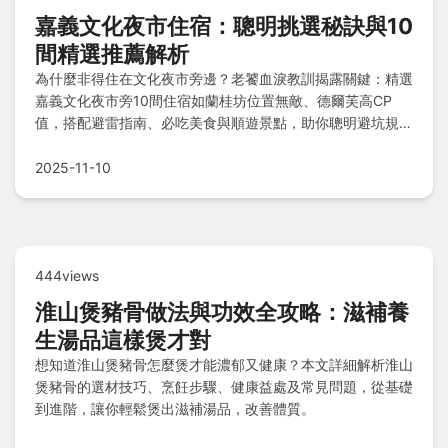
嘉義文化夜市住宿：聰明挑選秘訣與10
間精選推薦解析
為什麼非得住在文化夜市旁邊？老饕血淚教訓揭露關鍵：精選
嘉義文化夜市旁10間住宿如蘭桂坊位置無敵、德爾芙高CP
值，搭配避雷指南、必吃美食與順遊景點，助你聰明避坑規劃
完美旅程。
2025-11-10
444views
淮山煲豬骨做法與功效全攻略：滋補養
生湯品這樣煲才對
想知道淮山煲豬骨怎麼煲才能濃郁又健康？本文詳細解析淮山
煲豬骨的選材技巧、烹飪步驟、健康益處及常見問題，從基礎
到進階，讓你輕鬆煲出滋補湯品，改善體質。