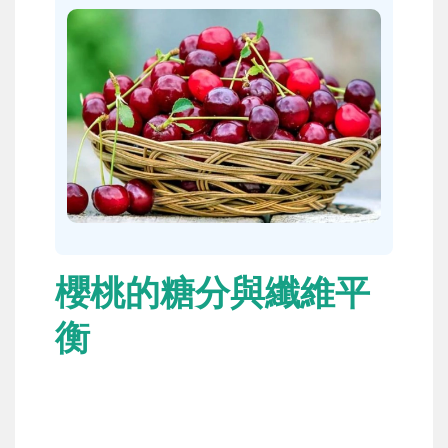
櫻桃的糖分與纖維平
衡