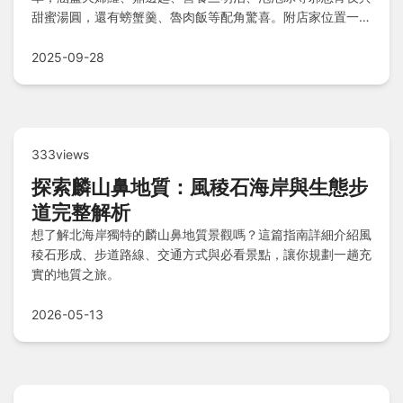
甜蜜湯圓，還有螃蟹羹、魯肉飯等配角驚喜。附店家位置一
覽、逛夜市小撇步和必吃Q&A，讓你輕鬆攻略所有美食，一
次滿足味蕾！
2025-09-28
333views
探索麟山鼻地質：風稜石海岸與生態步
道完整解析
想了解北海岸獨特的麟山鼻地質景觀嗎？這篇指南詳細介紹風
稜石形成、步道路線、交通方式與必看景點，讓你規劃一趟充
實的地質之旅。
2026-05-13