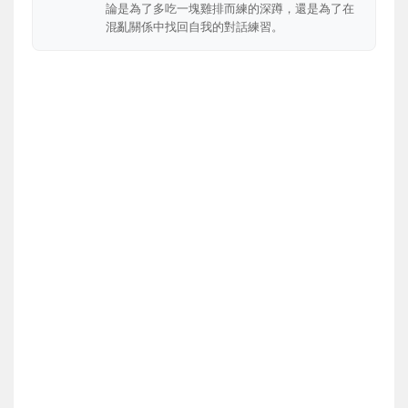
論是為了多吃一塊雞排而練的深蹲，還是為了在
混亂關係中找回自我的對話練習。