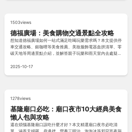
1503views
德福廣場：美食購物交通景點全攻略
想知道德福廣場如何一站式滿足吃喝玩樂需求嗎？本文提供停
車交通攻略、銀咖哩等美食推薦、美妝服飾電器血拼清單、零
碳天地等周邊景點介紹，並解答親子玩樂和雨天室內去處疑
問，讓您輕鬆規劃完美行程。
2025-10-17
1278views
基隆廟口必吃：廟口夜市10大經典美食
懶人包與攻略
還在煩惱基隆廟口該吃什麼才好？本文精選廟口夜市必吃清
單，涵蓋天婦羅、鼎邊趖、營養三明治、泡泡冰等邪惡宵夜與