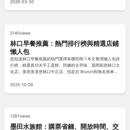
2026-03-30
2140views
林口早餐推薦：熱門排行榜與精選店鋪
懶人包
想知道林口早餐推薦的熱門選擇有哪些嗎？本文整理懶人包排
行榜，精選真功夫手工蛋餅、阿嬤的古早味、晨間廚房林口文
化店、美而美漢堡林口中正店、找是吉 Brunch和無名推車飯
糰等在地美味店家，並附上詳細Q&A解答常見疑問，幫你輕
鬆找到完美早餐地點。
2025-10-29
1287views
墨田水族館：購票省錢、開放時間、交