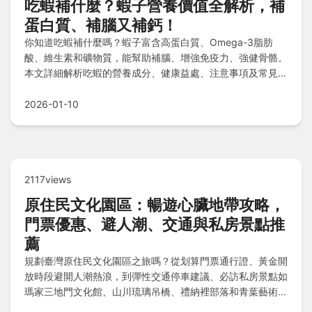
吃蝦補什麼？蝦子營養價值全解析，補
蛋白質、補腦又補鈣！
你知道吃蝦補什麼嗎？蝦子富含高蛋白質、Omega-3脂肪
酸、維生素和礦物質，能幫助補腦、增強免疫力、強健骨骼。
本文詳細解析吃蝦的營養成分、健康益處、注意事項及常見疑
問，讓你吃得聰明又健康。
2026-01-10
2117views
原住民文化園區：暢遊心臟地帶攻略，
門票優惠、避人潮、交通與私房景點推
薦
規劃臺灣原住民文化園區之旅嗎？從划算門票通行證、黃金開
放時段避開人潮熱浪，到彈性交通停車建議、必訪私房景點如
瑪家三地門文化館、山川琉璃吊橋、禮納裡部落和青葉藝術之
鄉，外加順遊秘訣與Q&A解惑，本指南助您深度體驗無障礙