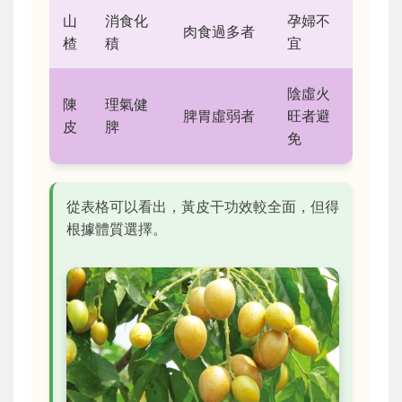
山
消食化
孕婦不
肉食過多者
楂
積
宜
陰虛火
陳
理氣健
脾胃虛弱者
旺者避
皮
脾
免
從表格可以看出，黃皮干功效較全面，但得
根據體質選擇。