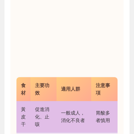
食
主要功
注意事
適用人群
材
效
項
黃
促進消
一般成人，
胃酸多
皮
化、止
消化不良者
者慎用
干
咳