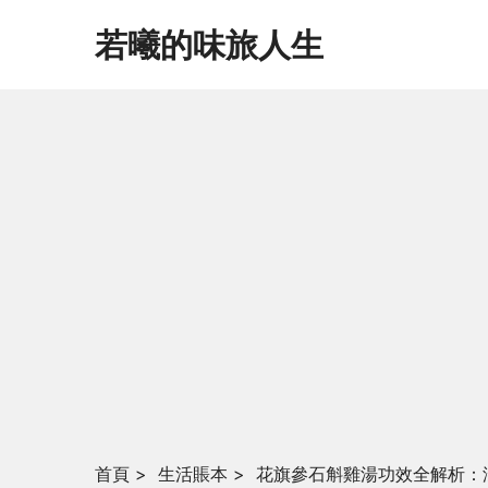
若曦的味旅人生
首頁
>
生活賬本
>
花旗參石斛雞湯功效全解析：