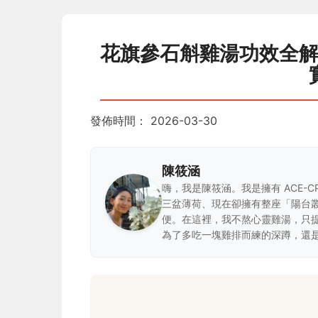
花旗參石斛雞湯功效全
發佈時間：
2026-03-30
陳筱涵
嗨，我是陳筱涵。我是擁有 ACE-
三盆薄荷、現在卻擁有整座「陽台
便。在這裡，我不熬心靈雞湯，只
為了多吃一塊雞排而練的深蹲，還