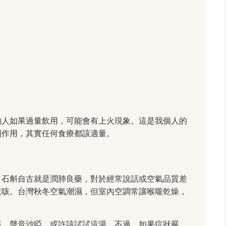
的人如果過量飲用，可能會有上火現象。這是我個人的
副作用，其實任何食療都該適量。
。石斛自古就是潤肺良藥，對於經常說話或空氣品質差
乾咳。台灣秋冬空氣潮濕，但室內空調常讓喉嚨乾燥，
癢、聲音沙啞，或許該試試這湯。不過，如果症狀嚴