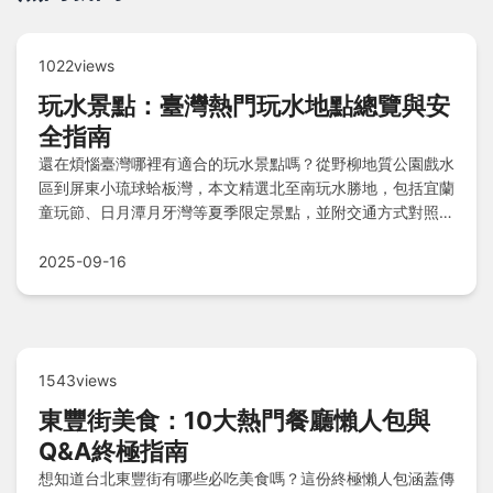
1022views
玩水景點：臺灣熱門玩水地點總覽與安
全指南
還在煩惱臺灣哪裡有適合的玩水景點嗎？從野柳地質公園戲水
區到屏東小琉球蛤板灣，本文精選北至南玩水勝地，包括宜蘭
童玩節、日月潭月牙灣等夏季限定景點，並附交通方式對照
表、景點比較表格、安全重點與常見問題解答，助您規劃安心
又盡興的水上行程。
2025-09-16
1543views
東豐街美食：10大熱門餐廳懶人包與
Q&A終極指南
想知道台北東豐街有哪些必吃美食嗎？這份終極懶人包涵蓋傳