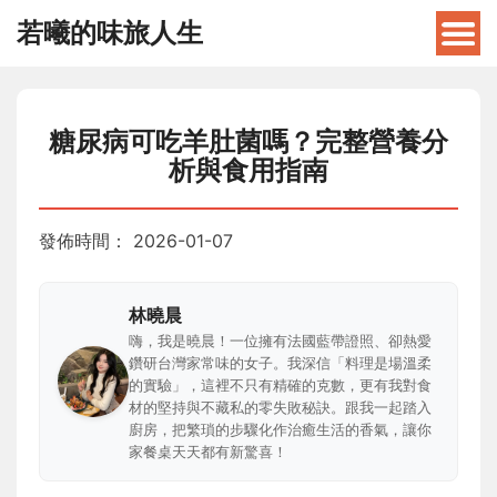
若曦的味旅人生
糖尿病可吃羊肚菌嗎？完整營養分
析與食用指南
發佈時間：
2026-01-07
林曉晨
嗨，我是曉晨！一位擁有法國藍帶證照、卻熱愛
鑽研台灣家常味的女子。我深信「料理是場溫柔
的實驗」，這裡不只有精確的克數，更有我對食
材的堅持與不藏私的零失敗秘訣。跟我一起踏入
廚房，把繁瑣的步驟化作治癒生活的香氣，讓你
家餐桌天天都有新驚喜！