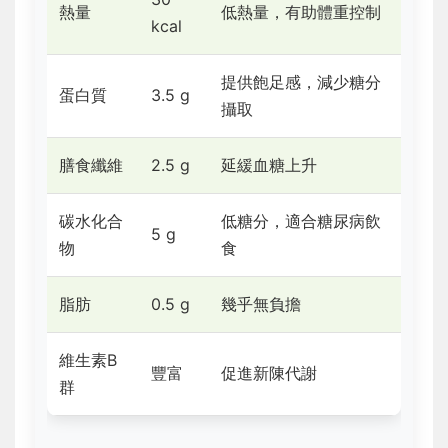
熱量
低熱量，有助體重控制
kcal
提供飽足感，減少糖分
蛋白質
3.5 g
攝取
膳食纖維
2.5 g
延緩血糖上升
碳水化合
低糖分，適合糖尿病飲
5 g
物
食
脂肪
0.5 g
幾乎無負擔
維生素B
豐富
促進新陳代謝
群