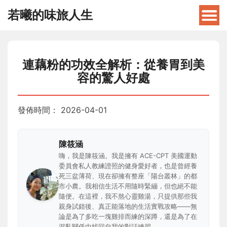
若曦的味旅人生
連藕粉的功效全解析：從養胃到美
容的驚人好處
發佈時間：
2026-04-01
陳筱涵
嗨，我是陳筱涵。我是擁有 ACE-CPT 美國運動
委員會私人教練證照的健身愛好者，也是曾經養
死三盆薄荷、現在卻擁有整座「陽台叢林」的都
市小農。我相信生活不用隨時緊繃，但也絕不能
隨便。在這裡，我不熬心靈雞湯，只提供那些我
親身試錯後、真正能落地的生活實戰攻略——無
論是為了多吃一塊雞排而練的深蹲，還是為了在
混亂關係中找回自我的對話練習。