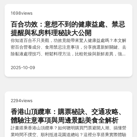
1698views
百合功效：意想不到的健康益處、禁忌
提醒與私房料理秘訣大公開
你知道百合不只美觀，功效竟能帶來驚人健康益處嗎？本文解
密百合營養成分、食用禁忌注意事項，分享挑選新鮮關鍵、去
除黏液處理技巧、輕鬆料理方法，比較乾燥與新鮮差異，強調
分量控制關鍵，並推薦個人養生料理排行榜，一次解答所有功
效疑問！
2025-10-09
2294views
香港山頂纜車：購票秘訣、交通攻略、
體驗注意事項與周邊景點美食全解析
計畫搭乘香港山頂纜車？如何聰明購買門票避開人潮、搞懂營
業時間不撲空、順利抵達花園道總站？這裡分享搭乘實際體驗