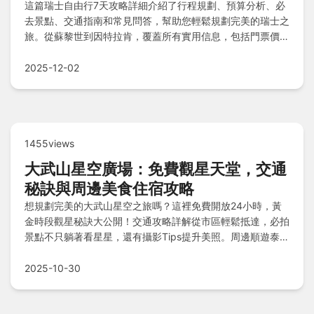
這篇瑞士自由行7天攻略詳細介紹了行程規劃、預算分析、必
去景點、交通指南和常見問答，幫助您輕鬆規劃完美的瑞士之
旅。從蘇黎世到因特拉肯，覆蓋所有實用信息，包括門票價
格、地址、營業時間和交通路線，解決您在決策前中後期的所
有疑問。
2025-12-02
1455views
大武山星空廣場：免費觀星天堂，交通
秘訣與周邊美食住宿攻略
想規劃完美的大武山星空之旅嗎？這裡免費開放24小時，黃
金時段觀星秘訣大公開！交通攻略詳解從市區輕鬆抵達，必拍
景點不只躺著看星星，還有攝影Tips提升美照。周邊順遊泰武
部落、萬金聖母聖殿、潮州日式建築，住宿推薦山上民宿或山
下實惠旅館，美食必嘗萬巒豬腳、潮州冷熱冰。Q&A快速解
2025-10-30
惑，一網打盡行程規劃！