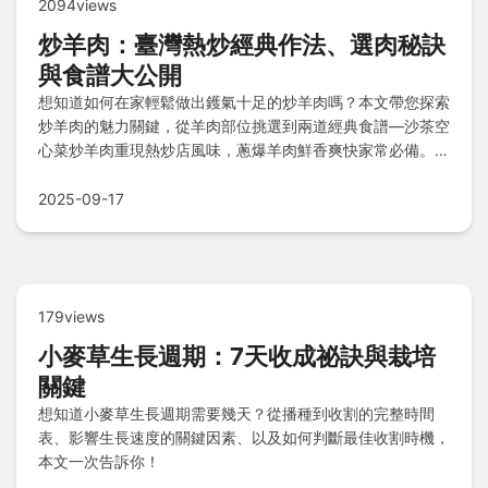
2094views
炒羊肉：臺灣熱炒經典作法、選肉秘訣
與食譜大公開
想知道如何在家輕鬆做出鑊氣十足的炒羊肉嗎？本文帶您探索
炒羊肉的魅力關鍵，從羊肉部位挑選到兩道經典食譜—沙茶空
心菜炒羊肉重現熱炒店風味，蔥爆羊肉鮮香爽快家常必備。揭
密老師傅沒說的炒羊肉秘訣、市場採購眉角與百變搭配建議，
還解答出水問題、冷凍羊肉卷使用及替代調味法，讓您一次掌
2025-09-17
握完美炒功！
179views
小麥草生長週期：7天收成祕訣與栽培
關鍵
想知道小麥草生長週期需要幾天？從播種到收割的完整時間
表、影響生長速度的關鍵因素、以及如何判斷最佳收割時機，
本文一次告訴你！