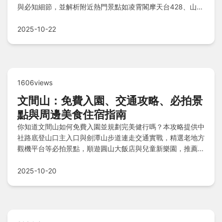
與必知細節，並解析附近熱門景點如凌霄閣摩天台428、山頂
廣場、盧吉道觀景步道、山頂公園，以及凌霄閣高檔餐廳與山
頂廣場大眾美食選擇，讓您旅程一次到位無煩惱！
2025-10-22
1606views
文間山：免費入園、交通攻略、必拍景
點與周邊美食住宿指南
你知道文間山如何免費入園並規劃完美健行嗎？本攻略提供中
社路底登山口主入口與劍潭山步道連走交通實戰，精選老地方
觀機平台等必拍景點，順遊圓山大飯店與兒童新樂園，推薦士
林夜市與至善路美食，天閣酒店等住宿選擇，還有健行注意事
項與Q&A，助你輕鬆玩轉台北近郊！
2025-10-20