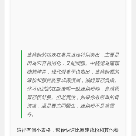
連藕粉的功效在養胃這塊特別突出，主要是
因為它容易消化，又能潤腸。中醫認為蓮藕
能補脾胃，現代營養學也指出，連藕粉裡的
澱粉和膠質能形成保護層，減輕胃部負擔。
你可以試試在飯後喝一點連藕粉糊，會感覺
胃部很舒服。但老實說，如果你有嚴重的胃
潰瘍，還是要先問醫生，連藕粉不是萬靈
丹。
這裡有個小表格，幫你快速比較連藕粉和其他養