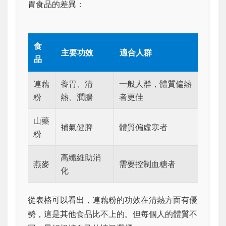
胃食品的差異：
食
主要功效
適合人群
品
連藕
養胃、清
一般人群，體質偏熱
粉
熱、潤腸
者更佳
山藥
補氣健脾
體質偏虛寒者
粉
高纖維助消
燕麥
需要控制血糖者
化
從表格可以看出，連藕粉的功效在清熱方面有優
勢，這是其他食品比不上的。但每個人的體質不