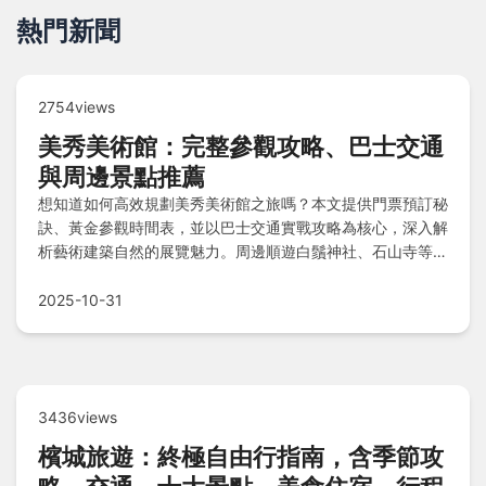
熱門新聞
2754views
美秀美術館：完整參觀攻略、巴士交通
與周邊景點推薦
想知道如何高效規劃美秀美術館之旅嗎？本文提供門票預訂秘
訣、黃金參觀時間表，並以巴士交通實戰攻略為核心，深入解
析藝術建築自然的展覽魅力。周邊順遊白鬚神社、石山寺等景
點，還能品嚐在地美食，最後透過Q&A解答常見疑問，讓您
的旅程輕鬆又豐富！
2025-10-31
3436views
檳城旅遊：終極自由行指南，含季節攻