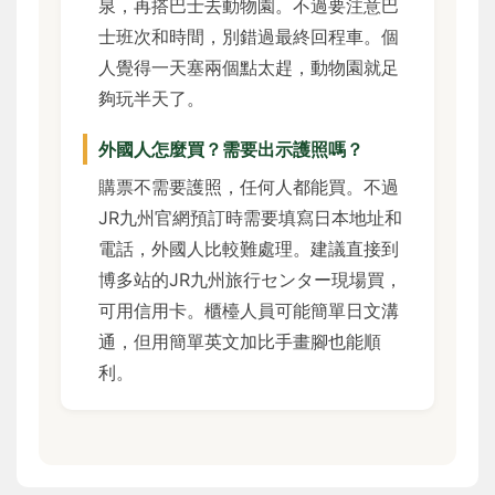
泉，再搭巴士去動物園。不過要注意巴
士班次和時間，別錯過最終回程車。個
人覺得一天塞兩個點太趕，動物園就足
夠玩半天了。
外國人怎麼買？需要出示護照嗎？
購票不需要護照，任何人都能買。不過
JR九州官網預訂時需要填寫日本地址和
電話，外國人比較難處理。建議直接到
博多站的JR九州旅行センター現場買，
可用信用卡。櫃檯人員可能簡單日文溝
通，但用簡單英文加比手畫腳也能順
利。