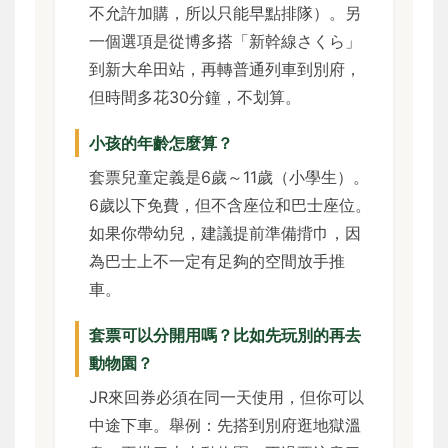
不允許加購，所以只能早點排隊）。另
一個選項是從博多搭「新幹線さくら」
到新大牟田站，再轉普通列車到別府，
但時間多花30分鐘，不划算。
小孩的年齡怎麼算？
套票兒童定義是6歲～11歲（小學生）。
6歲以下免費，但不含座位和巴士座位。
如果你帶幼兒，建議提前準備揹巾，因
為巴士上不一定有足夠的空間放手推
車。
套票可以分開用嗎？比如先玩別的再去
動物園？
JR來回券必須在同一天使用，但你可以
中途下車。舉例：先搭到別府逛地獄溫