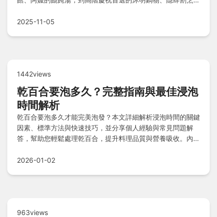
司，還有頭份餐廳Q&A解答您的疑問，讓您輕鬆探索頭份美
食地圖！
2025-11-05
1442views
乾百合要泡多久？完整指南與最佳浸泡
時間解析
乾百合要泡多久才能完美泡發？本文詳細解析浸泡時間的關鍵
因素、標準方法與快速技巧，並分享個人經驗與常見問題解
答，幫助您輕鬆處理乾百合，提升料理品質與營養吸收。內容
基於專業知識與權威資料，確保實用性與準確性。
2026-01-02
963views