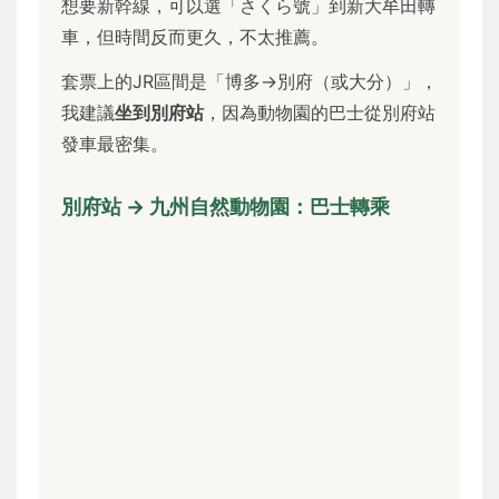
想要新幹線，可以選「さくら號」到新大牟田轉
車，但時間反而更久，不太推薦。
套票上的JR區間是「博多→別府（或大分）」，
我建議
坐到別府站
，因為動物園的巴士從別府站
發車最密集。
別府站 → 九州自然動物園：巴士轉乘