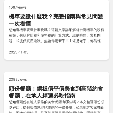
1067views
機車要繳什麼稅？完整指南與常見問題
一次看懂
想知道機車要繳什麼稅嗎？這篇文章詳細解析台灣機車的稅務
種類，包括牌照稅和燃料稅的計算方式、繳納時間、常見問
題，並提供實用建議。無論你是新手車主還是老手，都能輕鬆
掌握機車稅務知識，避免逾期罰款。
2025-11-05
2092views
頭份餐廳：銅板價平價美食到高階約會
餐廳，在地人精選必吃指南
想知道頭份在地人最推的美食餐廳有哪些嗎？本文精選頭份必
吃好店，從銅板價就能吃飽飽的平價餐廳，如老地方客家麵食
館、阿嬤的餛飩湯，到高階慶祝首選的沐明鍋物、隱肆割烹壽