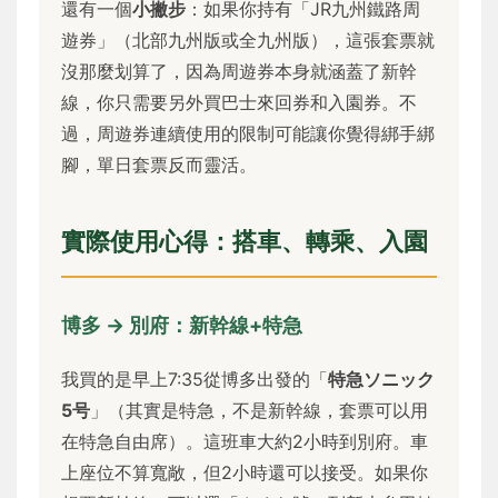
還有一個
小撇步
：如果你持有「JR九州鐵路周
遊券」（北部九州版或全九州版），這張套票就
沒那麼划算了，因為周遊券本身就涵蓋了新幹
線，你只需要另外買巴士來回券和入園券。不
過，周遊券連續使用的限制可能讓你覺得綁手綁
腳，單日套票反而靈活。
實際使用心得：搭車、轉乘、入園
博多 → 別府：新幹線+特急
我買的是早上7:35從博多出發的「
特急ソニック
5号
」（其實是特急，不是新幹線，套票可以用
在特急自由席）。這班車大約2小時到別府。車
上座位不算寬敞，但2小時還可以接受。如果你