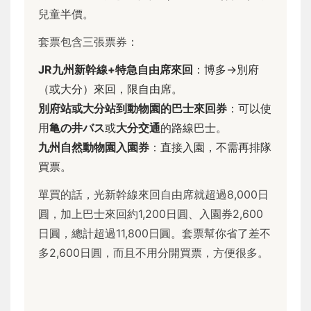
兒童半價。
套票包含三張票券：
JR九州新幹線+特急自由席來回
：博多→別府
（或大分）來回，限自由席。
別府站或大分站到動物園的巴士來回券
：可以使
用
亀の井バス
或
大分交通
的路線巴士。
九州自然動物園入園券
：直接入園，不需再排隊
買票。
單買的話，光新幹線來回自由席就超過8,000日
圓，加上巴士來回約1,200日圓、入園券2,600
日圓，總計超過11,800日圓。套票幫你省了差不
多2,600日圓，而且不用分開買票，方便很多。