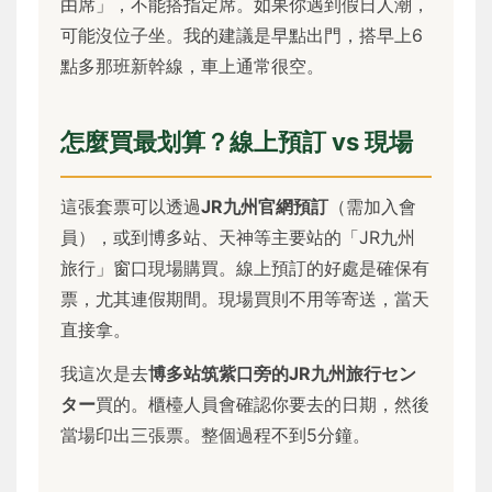
由席」，不能搭指定席。如果你遇到假日人潮，
可能沒位子坐。我的建議是早點出門，搭早上6
點多那班新幹線，車上通常很空。
怎麼買最划算？線上預訂 vs 現場
這張套票可以透過
JR九州官網預訂
（需加入會
員），或到博多站、天神等主要站的「JR九州
旅行」窗口現場購買。線上預訂的好處是確保有
票，尤其連假期間。現場買則不用等寄送，當天
直接拿。
我這次是去
博多站筑紫口旁的JR九州旅行セン
ター
買的。櫃檯人員會確認你要去的日期，然後
當場印出三張票。整個過程不到5分鐘。