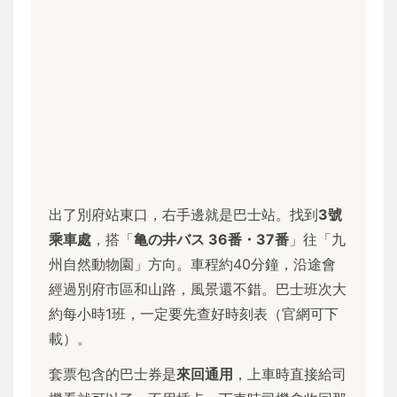
出了別府站東口，右手邊就是巴士站。找到
3號
乘車處
，搭「
亀の井バス 36番・37番
」往「九
州自然動物園」方向。車程約40分鐘，沿途會
經過別府市區和山路，風景還不錯。巴士班次大
約每小時1班，一定要先查好時刻表（官網可下
載）。
套票包含的巴士券是
來回通用
，上車時直接給司