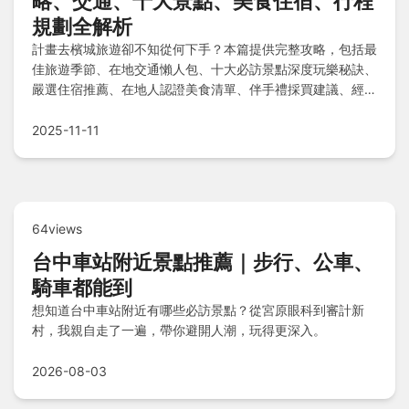
略、交通、十大景點、美食住宿、行程
規劃全解析
計畫去檳城旅遊卻不知從何下手？本篇提供完整攻略，包括最
佳旅遊季節、在地交通懶人包、十大必訪景點深度玩樂秘訣、
嚴選住宿推薦、在地人認證美食清單、伴手禮採買建議、經典
4天3夜行程規劃、費用預估及注意事項，一次解答所有疑
問，助你輕鬆規劃完美旅程！
2025-11-11
64views
台中車站附近景點推薦｜步行、公車、
騎車都能到
想知道台中車站附近有哪些必訪景點？從宮原眼科到審計新
村，我親自走了一遍，帶你避開人潮，玩得更深入。
2026-08-03