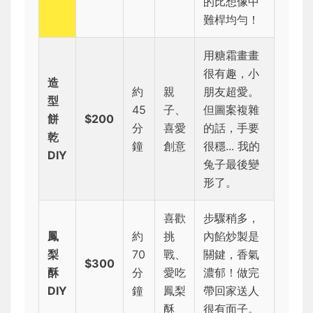
的比想像中
難桿均勻！
用糖霜畫畫
很有趣，小
造
約
親
朋友超愛。
型
45
子、
但圖案複雜
餅
$200
分
喜愛
的話，手要
乾
鐘
創意
很穩... 我的
DIY
兔子最後變
形了。
喜歡
步驟稍多，
鳳
約
挑
內餡炒製是
梨
70
戰、
關鍵，香氣
$300
酥
分
愛吃
濃郁！做完
DIY
鐘
鳳梨
帶回家送人
酥
很有面子。