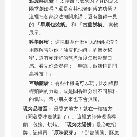
起源與演變：
太陽餅怎麼來的？真的是太
陽堂創始嗎？還是有其他老師傅的功勞？
這裡把各家說法攤開來講，還有難得一見
的
「早期包裝紙」
和
「古董餅模」
實物
展示。
科學解密：
這塊餅為什麼可以酥到掉渣？
用圖解告訴你「油皮包油酥」的層次秘
密，還有麥芽餡的熬煮溫度怎麼影響口
感。看完你會覺得：「哇靠，做餅也是門
高科技！」。
互動體驗：
有些小機關可以玩，比如模擬
桿麵團的力道，或是聞香區分辨不同原料
的氣味。帶小朋友來也不會無聊。
現烤品嚐區：
最香的地方！就在一樓後方
（聞著香味走就對了）。這裡的師傅現場桿
麵、包餡、烘烤。「
現烤太陽餅
」是必吃招
牌，記得買
「原味麥芽」
！那熱騰騰、酥脆