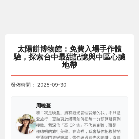
太陽餅博物館：免費入場手作體
驗，探索台中最甜記憶與中區心臟
地帶
發佈時間：
2025-09-30
周曉蔓
嗨！我是曉蔓。擁有觀光管理背景的我，不只是
愛旅行，更熱衷於鑽研如何把每一分預算發揮到
極致。我深信「高 CP 值」不代表克難，而是一
種聰明的旅行美學。在這裡，我會幫你把複雜的
交通與門票變簡單，帶你繞過觀光客陷阱，直達