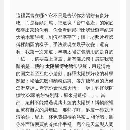
這裡厲害在哪？它不只是告訴你太陽餅有多好
吃，而是從頭到尾，把這塊「台中名產」的家底
都翻出來給你看。你會看到那些比我爺爺年紀還
大的木頭餅模，刻痕都磨平了；牆上老照片裡師
傅揉麵團的樣子，手法跟現在幾乎沒變；還有
啊，我第一次知道，早期太陽餅包裝用的是真的
「紙」，還要蓋上店章，超有儀式感！最讓我驚
豔的是二樓的
太陽餅博物館
常設展，用超清楚
的圖文甚至互動小遊戲，解釋太陽餅好吃的科學
關鍵：豬油怎麼和麵粉跳舞、麥芽糖熬煮的火候
怎麼掌握... 看完你會恍然大悟：「喔！難怪我阿
嬤說XX家的餅特別酥，原來是這樣！」。當
然，絕對不能錯過現烤出爐的太陽餅！博物館裡
面就有自家的烘焙區，那熱呼呼、酥皮一碰就掉
渣的餅，配上一杯免費招待的熱茶... 相信我，跟
你外面隨便買的冷掉伴手禮，完全是天堂與人間