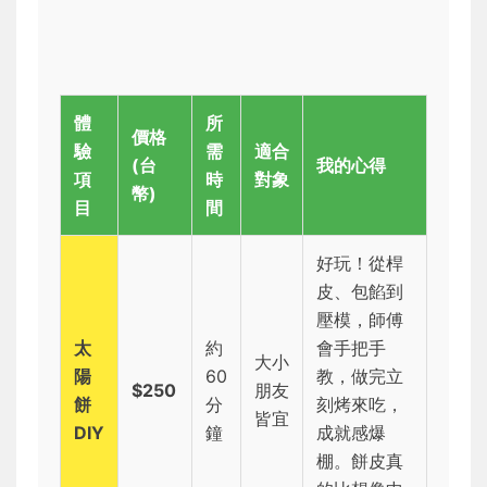
體
所
價格
驗
需
適合
(台
我的心得
項
時
對象
幣)
目
間
好玩！從桿
皮、包餡到
壓模，師傅
太
約
會手把手
大小
陽
60
教，做完立
$250
朋友
餅
分
刻烤來吃，
皆宜
DIY
鐘
成就感爆
棚。餅皮真