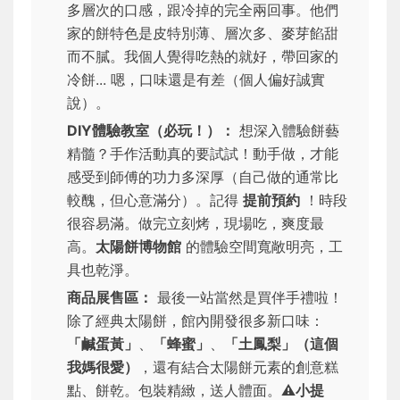
多層次的口感，跟冷掉的完全兩回事。他們
家的餅特色是皮特別薄、層次多、麥芽餡甜
而不膩。我個人覺得吃熱的就好，帶回家的
冷餅... 嗯，口味還是有差（個人偏好誠實
說）。
DIY體驗教室（必玩！）：
想深入體驗餅藝
精髓？手作活動真的要試試！動手做，才能
感受到師傅的功力多深厚（自己做的通常比
較醜，但心意滿分）。記得
提前預約
！時段
很容易滿。做完立刻烤，現場吃，爽度最
高。
太陽餅博物館
的體驗空間寬敞明亮，工
具也乾淨。
商品展售區：
最後一站當然是買伴手禮啦！
除了經典太陽餅，館內開發很多新口味：
「鹹蛋黃」
、
「蜂蜜」
、
「土鳳梨」（這個
我媽很愛）
，還有結合太陽餅元素的創意糕
點、餅乾。包裝精緻，送人體面。
⚠️小提