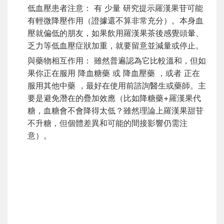
低血壓患者注意： 有 少量 研究提示羅漢果苷可能
有輕微降壓作用（證據還不算非常充分）。本身血
壓就偏低的朋友，如果飲用羅漢果茶後感覺頭暈、
乏力等低血壓症狀加重，就要留意並減量或停止。
與藥物相互作用： 雖然普遍認為它比較溫和，但如
果你正在服用 降血糖藥 或 降血壓藥 ，或者 正在
服用其他中藥 ，最好在使用前諮詢醫生或藥師。主
要是避免潛在的疊加效應（比如降糖藥+羅漢果代
糖，血糖會不會降得太低？雖然理論上羅漢果甜苷
不升糖，但個體差異和可能的間接影響仍需注
意）。