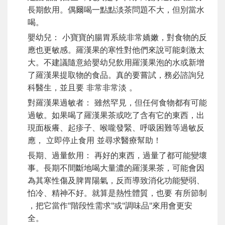
長期飲用。偶爾喝一點點淡茶問題不大，但別當水
喝。
嬰幼兒： 小寶寶的腸胃系統非常嬌嫩，對食物的反
應也更敏感。羅漢果的寒性對他們來說可能刺激太
大。不建議隨意給嬰幼兒飲用羅漢果泡的水或新增
了羅漢果提取物的食品。真的要嘗試，務必諮詢兒
科醫生，並且要 非常非常淡 。
對羅漢果過敏者： 雖然罕見，但任何食物都有可能
過敏。如果喝了羅漢果茶或吃了含有它的東西，出
現面板癢、起疹子、喉嚨發緊、呼吸困難等過敏反
應， 立即停止食用 並尋求醫療幫助！
長期、過量飲用： 再好的東西，過量了都可能變壞
事。長期不間斷地喝大量濃的羅漢果茶，可能會因
為其寒性傷及脾胃陽氣，反而導致消化功能變弱、
怕冷、精神不好。就算是熱性體質，也要 有所節制
，把它當作"階段性需求"或"調味品"來用會更安
全。