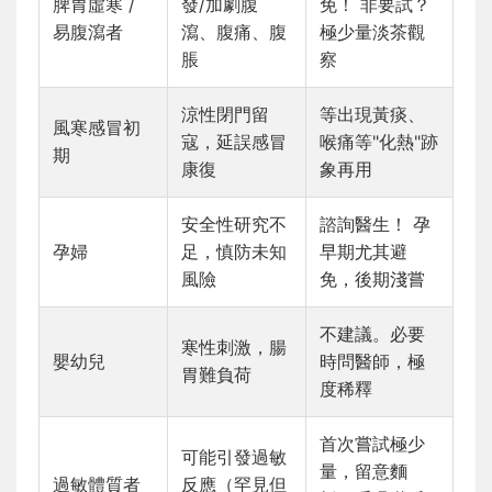
脾胃虛寒 /
發/加劇腹
免！ 非要試？
易腹瀉者
瀉、腹痛、腹
極少量淡茶觀
脹
察
涼性閉門留
等出現黃痰、
風寒感冒初
寇，延誤感冒
喉痛等"化熱"跡
期
康復
象再用
安全性研究不
諮詢醫生！ 孕
孕婦
足，慎防未知
早期尤其避
風險
免，後期淺嘗
不建議。必要
寒性刺激，腸
嬰幼兒
時問醫師，極
胃難負荷
度稀釋
首次嘗試極少
可能引發過敏
量，留意麵
過敏體質者
反應（罕見但