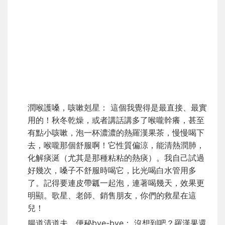
潤喉護嗓，咳嗽剋星： 這個我覺得是最直接、最實
用的！秋冬乾燥，或者講話講多了喉嚨幹癢，甚至
有點小咳嗽，泡一杯濃濃的熱羅漢果茶，慢慢喝下
去，喉嚨那個舒服啊！它性質偏涼，能清熱潤肺，
化解痰涎（尤其是那種粘粘的熱痰）。我自己試過
好幾次，嗓子不舒服時喝它，比光喝白水管用多
了。記得要連皮帶瓤一起泡，連著喝幾天，效果更
明顯。歌星、老師、銷售朋友，你們的救星在這
兒！
腸道清道夫，便秘bye-bye： 沒想到吧？羅漢果還