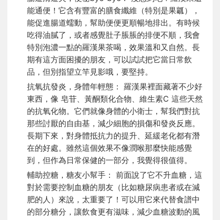
能通便！它含有豐富的膳食纖維（特別是果瓤），
能促進腸道蠕動，幫助便便更順暢地排出。有時候
吃得油膩了，或者感覺肚子脹脹的排便不順，我會
特別泡濃一點的羅漢果茶喝，效果溫和又自然。長
期有這方面困擾的朋友，可以試試把它當日常飲
品，但別指望立竿見影哦，要堅持。
抗氧抗發炎，身體年輕態： 羅漢果裡面藏著不少好
東西，像 皂苷、黃酮類化合物、維生素C 這些天然
的抗氧化物。它們就像身體的小衛士，幫我們對抗
那些討厭的自由基，減少細胞的損傷和發炎反應。
長期下來，對身體抵抗力的提升、延緩老化都有潛
在的好處。雖然這個效果不像潤喉那麼快能感覺
到，但作為日常保健的一部分，我覺得很值得。
輔助控糖，糖友小幫手： 前面說了它不升血糖，這
對於需要控制血糖的朋友（比如糖尿病患者或在減
肥的人）來說，太重要了！可以用它來代替食譜中
的部分糖分，讓飲食更有滋味，減少血糖波動的風