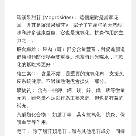
羅漢果甜苷 (Mogrosides)： 這個絕對是當家花
旦！尤其是羅漢果甜苷V，賦予了它超強的天然甜
味和許多健康益處。它也是抗氧化、抗炎作用的主
力之一。
膳食纖維： 果肉（瓤）部分含量豐富，對促進腸道
健康和預防便秘至關重要。泡茶時別光喝水，把軟
化的瓤吃掉更好！
維生素C： 含量不錯，是重要的抗氧化劑，支援免
疫系統健康。不過加熱泡煮會損失一部分。
礦物質： 含有一些鉀、鈣、鎂、鋅、鐵、硒等微量
元素，雖然量不足以作為主要來源，但也是有益的
補充。
黃酮類化合物： 如蘆丁等，具有抗氧化、抗炎、保
護血管等作用。
皂苷： 除了甜苷類皂苷，還有其他皂苷成分，同樣