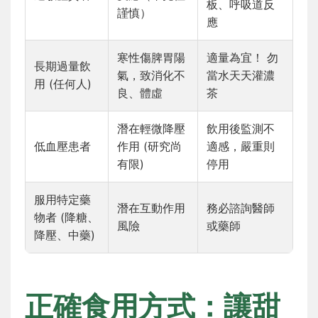
板、呼吸道反
謹慎）
應
寒性傷脾胃陽
適量為宜！ 勿
長期過量飲
氣，致消化不
當水天天灌濃
用 (任何人)
良、體虛
茶
潛在輕微降壓
飲用後監測不
低血壓患者
作用 (研究尚
適感，嚴重則
有限)
停用
服用特定藥
潛在互動作用
務必諮詢醫師
物者 (降糖、
風險
或藥師
降壓、中藥)
正確食用方式：讓甜