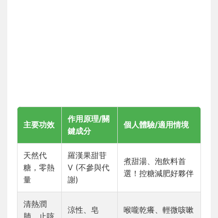
作用原理/關
主要功效
個人體驗/適用情境
鍵成分
天然代
羅漢果甜苷
煮甜湯、泡飲料首
糖，零熱
V (不參與代
選！控糖減肥好夥伴
量
謝)
清熱潤
涼性、皂
喉嚨乾癢、輕微咳嗽
肺，止咳