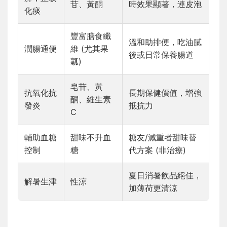
苷、黃酮
時效果顯著，連皮泡
化痰
豐富膳食纖
溫和助排便，吃油膩
潤腸通便
維 (尤其果
後或日常保養腸道
瓤)
皂苷、黃
抗氧化抗
長期保健價值，增強
酮、維生素
發炎
抵抗力
C
輔助血糖
甜味不升血
糖友/減重者甜味替
控制
糖
代方案 (非治療)
夏日消暑飲品絕佳，
解暑生津
性涼
加薄荷更清涼