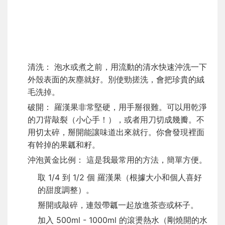
清洗： 泡水或煮之前，用流動的清水快速沖洗一下
外殼表面的灰塵就好。別使勁搓洗，會把珍貴的絨
毛洗掉。
破開： 羅漢果非常堅硬，用手掰很難。可以用乾淨
的刀背敲裂（小心手！），或者用刀切成幾瓣。不
用切太碎，掰開能讓味道出來就行。你會發現裡面
有幹掉的果瓤和籽。
沖泡黃金比例： 這是我最常用的方法，簡單方便。
取 1/4 到 1/2 個 羅漢果（根據大小和個人喜好
的甜度調整）。
掰開或敲碎，連殼帶瓤一起放進茶壺或杯子。
加入 500ml - 1000ml 的滾燙熱水（剛燒開的水