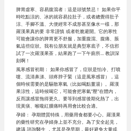
脾胃虛寒、容易腹瀉者：這是頭號禁忌！ 如果你平
時吃點涼的、冰的就容易拉肚子，或者總覺得肚子
涼、手腳不溫、大便經常不成形甚至像水一樣，那
羅漢果真的要 非常謹慎 或者乾脆避開。它的寒性
可能會讓你的脾胃更不舒服，加重腹瀉、腹痛、脹
氣這些症狀。我有位朋友就是典型寒底子，不信邪
試了一次羅漢果茶，結果跑了一下午廁所... 教訓深
刻啊！
風寒感冒初期： 如果你感冒了，症狀是怕冷、打噴
嚏、流清鼻涕、頭疼脖子緊（這是風寒感冒），這
個時候需要的是驅散寒氣（比如喝點薑湯）。羅漢
果涼性，這時候喝它，可能會把寒氣"壓"在體內，
反而讓感冒拖得更久。要等到感冒後期化熱了，出
現黃痰、喉嚨紅腫痛時再用會比較合適。
孕婦： 孕期體質特殊，用藥用食都要小心。羅漢果
的藥性研究在孕婦身上並不充分。為了安全起見，
建議 諮詢醫生 ，尤其是孕早期，最好避免大量或