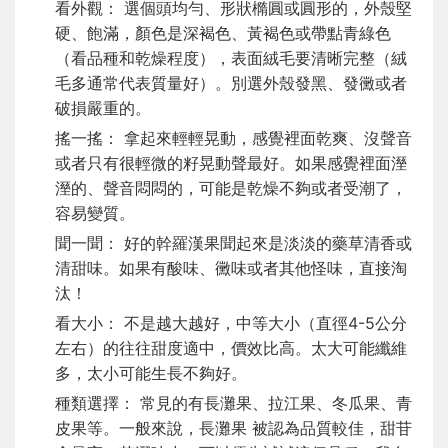
看外觀： 選個頭均勻、形狀橢圓或圓形的，外殼堅
硬、飽滿，顏色是深褐色、黃褐色或帶點青綠色
（看品種和乾燥程度），表面絨毛要清晰完整（絨
毛多通常代表質量好）。別選外殼發黑、發黴或者
破損嚴重的。
搖一搖： 拿起來輕輕晃動，感覺裡面乾爽、沒聲音
或者只有很輕微的籽晃動聲最好。如果感覺裡面溼
溼的、聲音悶悶的，可能是乾燥不夠或者受潮了，
容易變質。
聞一聞： 好的幹羅漢果聞起來是淡淡的藥草清香或
清甜味。如果有酸味、黴味或者其他怪味，直接淘
汰！
看大小： 不是越大越好，中等大小（直徑4-5公分
左右）的往往甜度適中，價效比高。太大可能纖維
多，太小可能生長不夠好。
種類選擇： 常見的有長灘果、拉江果、冬瓜果、青
皮果等。一般來說，長灘果 被認為品質較佳，甜苷