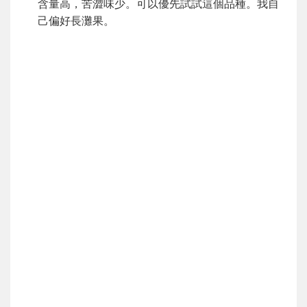
含量高，苦澀味少。可以優先試試這個品種。我自
己偏好長灘果。