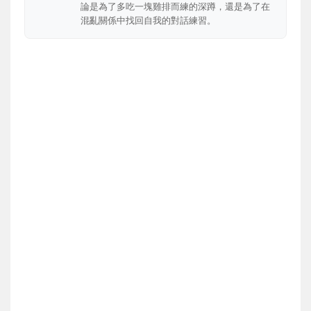
論是為了多吃一塊雞排而練的深蹲，還是為了在
混亂關係中找回自我的對話練習。