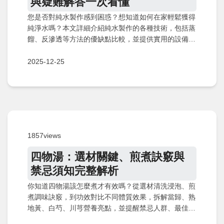
與疑難解答一次看懂
您是否對純水製作感到困惑？想知道如何在家輕鬆獲得
純淨水嗎？本文詳細介紹純水製作的各種技術，包括蒸
餾、反滲透等方法的優缺點比較，並提供實用的設備選
購指南和常見問題解答。從基礎原理到進階技巧，涵蓋
所有您需要知道的內容，幫助您確保飲水安全與健康。
2025-12-25
1857views
四物湯：選材關鍵、煎煮訣竅與
禁忌須知完整解析
你知道四物湯該怎麼煮才有效嗎？從選材清洗浸泡、煎
煮調味訣竅，到功效對比不同體質效果，拆解當歸、熟
地黃、白芍、川芎營養亮點，並提醒禁忌人群、最佳飲
用時機與劑量重要指南，讓你安全享受健康益處。