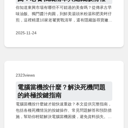
你知道東興市場有哪些不可錯過的美食嗎？從傳承古早
味油飯、獨門醬汁肉圓，到鮮美湯頭米粉湯和肥美蚵仔
煎，這裡精選10家老饕實戰清單，還有隱藏版尋寶撇步
與冷滷味、甜點控最愛，快來探索市場裡的美味秘境
吧！
2025-11-24
2323views
電腦當機按什麼？解決死機問題
的終極按鍵指南
電腦當機按什麼鍵才能快速重啟？本文提供完整指南，
包括各種死機情況的按鍵操作、常見問題解答和預防措
施，幫助你輕鬆解決電腦當機困擾，避免資料損失。從
基本按鍵到進階技巧，一次掌握實用方法。