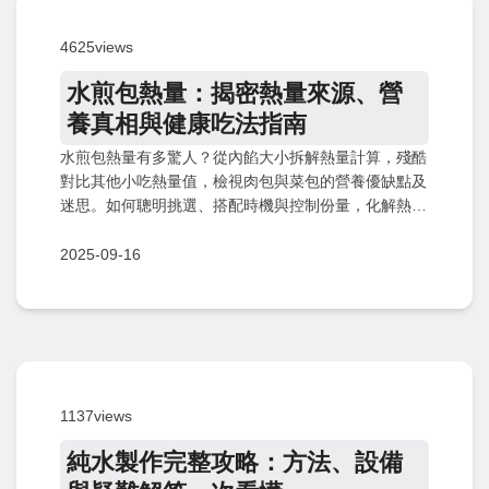
4625views
水煎包熱量：揭密熱量來源、營
養真相與健康吃法指南
水煎包熱量有多驚人？從內餡大小拆解熱量計算，殘酷
對比其他小吃熱量值，檢視肉包與菜包的營養優缺點及
迷思。如何聰明挑選、搭配時機與控制份量，化解熱量
炸彈風險？Q&A解答常見疑問，助你安心享受美食不發
胖！
2025-09-16
1137views
純水製作完整攻略：方法、設備