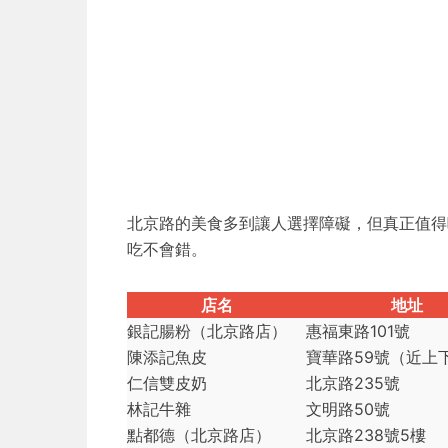
北京路的美食多到讓人選擇障礙，但真正值得
吃不會錯。
店名
地址
銀記腸粉（北京路店）
惠福東路101號
陳添記魚皮
寶華路59號（近上
仁信雙皮奶
北京路235號
林記牛雜
文明路50號
點都德（北京路店）
北京路238號5樓