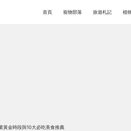
首頁
寵物部落
旅遊札記
植
業黃金時段與10大必吃美食推薦