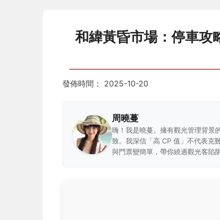
和緯黃昏市場：停車攻
發佈時間：
2025-10-20
周曉蔓
嗨！我是曉蔓。擁有觀光管理背景
致。我深信「高 CP 值」不代表
與門票變簡單，帶你繞過觀光客陷