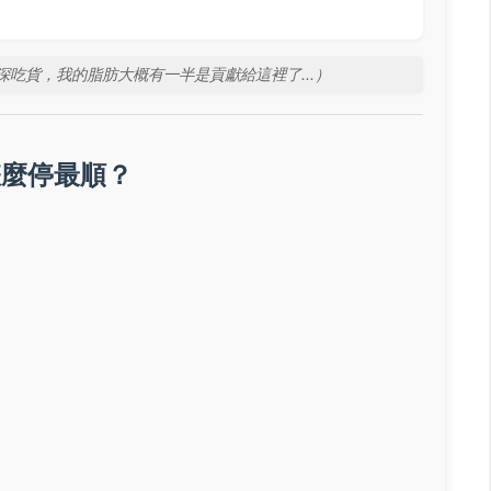
吃貨，我的脂肪大概有一半是貢獻給這裡了...）
怎麼停最順？