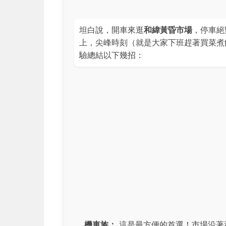
坦白說，開車來逛
和緯黃昏市場
，停車絕
上，尖峰時刻（就是大家下班趕著買菜煮
驗總結以下幾招：
機車族：
這是最方便的首選！市場沿著