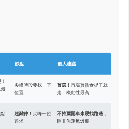
缺點
個人建議
便！
尖峰時段要找一下
首選！
市場買熟食提了就
位最
位置
走，機動性最高
地點
超難停！
尖峰一位
不推薦開車來硬找路邊
，
難求
除非你運氣爆棚