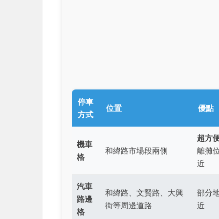
停車
位置
優點
方式
超方
機車
和緯路市場段兩側
離攤
格
近
汽車
和緯路、文賢路、大興
部分
路邊
街等周邊道路
近
格