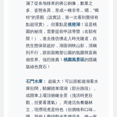
滿了從各地移來的蔣公銅像，數量之
多、姿態各異，形成一種非常... 嗯，"獨
特"的景觀（說實話，第一次看到覺得有
點超現實）。但重點是
後慈湖
！這是桃
園的秘境，需要提前申請導覽（名額有
限！），進去後彷彿走入時光隧道，自
然生態保留超好，湖面倒映山影，清幽
到不行，跟前面雕塑公園的氛圍簡直兩
個世界。強烈推薦！
桃園風景區
的隱藏
版綠色寶石！
石門水庫：
超級大！可以搭船遊湖看水
庫壯闊，騎腳踏車環湖（部分路段），
或開車上壩頂俯瞰全景（洩洪時更壯
觀，但要看運氣）。周邊活魚餐廳林
立，現撈現煮是特色（但價格和口味...
嗯，我個人覺得觀光客價居多，挑一家