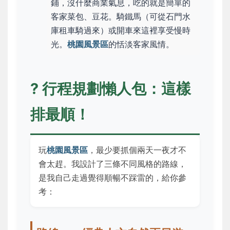
鋪，沒什麼商業氣息，吃的就是簡單的
客家菜包、豆花。騎鐵馬（可從石門水
庫租車騎過來）或開車來這裡享受慢時
光。
桃園風景區
的恬淡客家風情。
? 行程規劃懶人包：這樣
排最順！
玩
桃園風景區
，最少要抓個兩天一夜才不
會太趕。我設計了三條不同風格的路線，
是我自己走過覺得順暢不踩雷的，給你參
考：