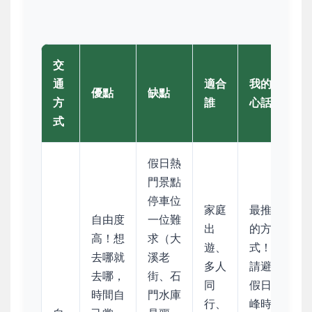
交
通
適合
我的真
優點
缺點
方
誰
心話
式
假日熱
門景點
停車位
家庭
最推薦
自由度
一位難
出
的方
高！想
求（大
遊、
式！ 但
去哪就
溪老
多人
請避開
去哪，
街、石
同
假日尖
時間自
門水庫
行、
峰時段