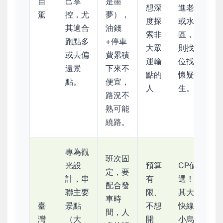
自
己掌
是噩
想深
進老街
駕
控，尤
夢），
度探
或水庫
其適合
油錢
索非
區，否
跑點多
+停車
大眾
則找車
或去偏
費累積
運輸
位找到
遠景
下來不
點的
懷疑人
點。
便宜，
人
生。
路況不
熟可能
繞路。
專為觀
班次固
光設
預算
CP值首
定，要
計，串
有
選！ 尤
配合發
聯主要
限、
其大溪
車時
臺
景點
不想
快線、
間，人
灣
（大
開
小烏來