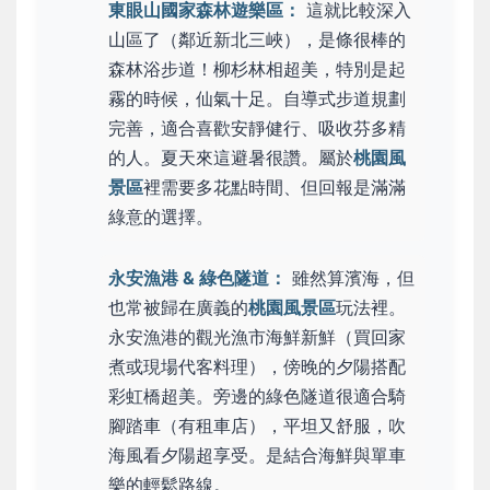
東眼山國家森林遊樂區：
這就比較深入
山區了（鄰近新北三峽），是條很棒的
森林浴步道！柳杉林相超美，特別是起
霧的時候，仙氣十足。自導式步道規劃
完善，適合喜歡安靜健行、吸收芬多精
的人。夏天來這避暑很讚。屬於
桃園風
景區
裡需要多花點時間、但回報是滿滿
綠意的選擇。
永安漁港 & 綠色隧道：
雖然算濱海，但
也常被歸在廣義的
桃園風景區
玩法裡。
永安漁港的觀光漁市海鮮新鮮（買回家
煮或現場代客料理），傍晚的夕陽搭配
彩虹橋超美。旁邊的綠色隧道很適合騎
腳踏車（有租車店），平坦又舒服，吹
海風看夕陽超享受。是結合海鮮與單車
樂的輕鬆路線。