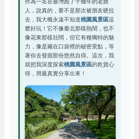
作為一名在臺灣跑了十幾年的老旅
人，說真的，要不是那次被朋友硬拉
去，我大概永遠不知道
桃園風景區
這
麼好玩！它不像臺北那樣熱鬧，也不
像花東那樣壯闊，但它有種獨特的魅
力，像是藏在口袋裡的秘密景點，等
著你去發掘那份悠然自得。這次，我
就把我深度探索
桃園風景區
的乾貨心
得，用最真實分享出來！