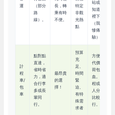
站或不
運
（部分
長，轉
特定
知道哪
路
乘有時
非觀
裡下。
線）。
不便。
光熱
（我有
點
慘痛經
驗）
預算
點對點
方便的
充
直達，
代價是
計
足、
省時省
荷包失
程
最昂貴
時間
力，適
血。 短
車/
的選
緊
合行李
程或多
包
擇！
迫、
多或長
人分攤
車
有特
輩同
比較可
殊需
行。
行。
求者