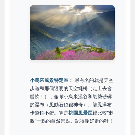
小烏來風景特定區：
最有名的就是天空
步道和那個透明的天空繩橋（走上去會
腿軟！），俯瞰小烏來溪谷和氣勢磅礡
的瀑布（風動石也很神奇）。龍鳳瀑布
步道也不錯。算是
桃園風景區
裡比較"刺
激"一點的自然景點。記得穿好走的鞋！