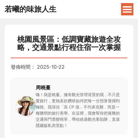
若曦的味旅人生
桃園風景區：低調寶藏旅遊全攻
略，交通景點行程住宿一次掌握
發佈時間：
2025-10-22
周曉蔓
嗨！我是曉蔓。擁有觀光管理背景的我，不只是
愛旅行，更熱衷於鑽研如何把每一分預算發揮到
極致。我深信「高 CP 值」不代表克難，而是一
種聰明的旅行美學。在這裡，我會幫你把複雜的
交通與門票變簡單，帶你繞過觀光客陷阱，直達
隱藏版私房景點！