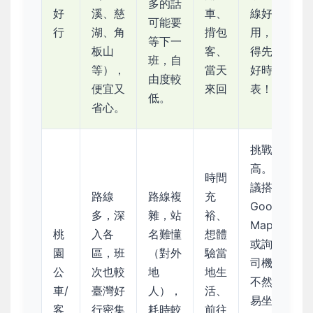
多的話
好
溪、慈
車、
線好
可能要
行
湖、角
揹包
用，記
等下一
板山
客、
得先查
班，自
等），
當天
好時刻
由度較
便宜又
來回
表！
低。
省心。
挑戰性
高。 建
時間
議搭配
路線
路線複
充
Google
多，深
雜，站
裕、
Maps
桃
入各
名難懂
想體
或詢問
園
區，班
（對外
驗當
司機，
公
次也較
地
地生
不然容
車/
臺灣好
人），
活、
易坐過
客
行密集
耗時較
前往