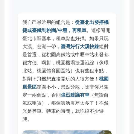
我自己最常用的組合是：
從臺北出發搭機
捷或臺鐵到桃園/中壢，再租車
。這樣避開
臺北市區塞車，租車點也好找。如果只玩
大溪、慈湖一帶，
臺灣好行大溪快線
絕對
是首選，從桃園高鐵站或中壢車站出發都
很方便。啊對，桃園機場捷運沿線（像環
北站、桃園體育園區站）也有些租車點，
對剛下飛機想直接開玩的人很方便！
桃園
風景區
範圍不小，景點分散，除非你只鎖
定一兩個點，否則
強烈建議有車
（無論自
駕或租賃），那個靈活度差太多了！不然
光是等車、轉車的時間，就吃掉不少遊
興。