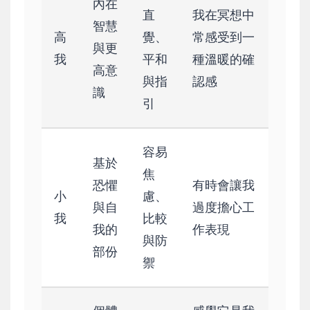
內在
直
我在冥想中
智慧
高
覺、
常感受到一
與更
我
平和
種溫暖的確
高意
與指
認感
識
引
容易
基於
焦
恐懼
有時會讓我
小
慮、
與自
過度擔心工
我
比較
我的
作表現
與防
部份
禦