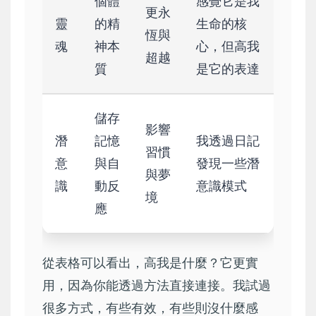
個體
感覺它是我
更永
靈
的精
生命的核
恆與
魂
神本
心，但高我
超越
質
是它的表達
儲存
影響
潛
記憶
我透過日記
習慣
意
與自
發現一些潛
與夢
識
動反
意識模式
境
應
從表格可以看出，高我是什麼？它更實
用，因為你能透過方法直接連接。我試過
很多方式，有些有效，有些則沒什麼感