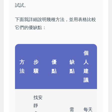
試試。
下面我詳細說明幾種方法，並用表格比較
它們的優缺點：
個
方
步
優
缺
人
法
驟
點
點
建
議
找安
靜
需
每天