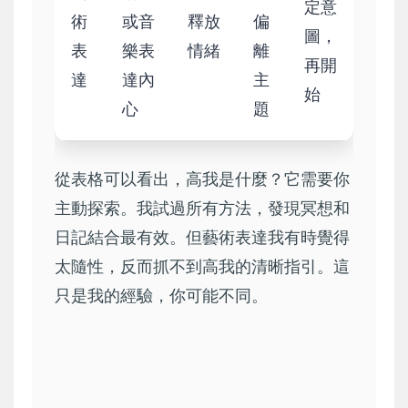
定意
術
或音
釋放
偏
圖，
表
樂表
情緒
離
再開
達
達內
主
始
心
題
從表格可以看出，高我是什麼？它需要你
主動探索。我試過所有方法，發現冥想和
日記結合最有效。但藝術表達我有時覺得
太隨性，反而抓不到高我的清晰指引。這
只是我的經驗，你可能不同。