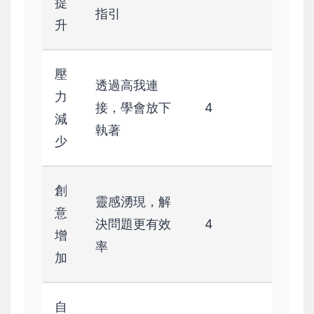
提
指引
升
壓
透過高我連
力
接，學會放下
4
減
執著
少
創
靈感湧現，解
意
決問題更有效
4
增
率
加
自