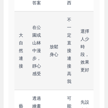
答案
西
不
在公
一
選擇
大
園或
定
人少
自
山林
直
放鬆
時
然
中漫
接
身心
段，
連
步，
連
效果
接
靜心
接
更好
感受
高
我
透過
可
先設
藝
繪畫
能