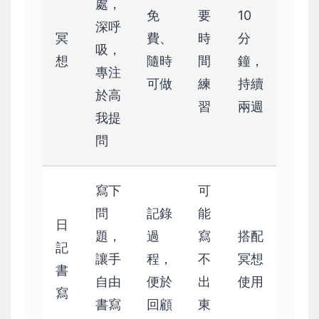
處，
免
要
10
深呼
冥
費、
時
分
吸，
想
隨時
間
鐘，
專注
可做
練
持續
於高
習
兩週
我提
問
寫下
可
問
記錄
能
日
題，
過
寫
搭配
記
讓手
程，
不
冥想
書
自由
便於
出
使用
寫
書寫
回顧
東