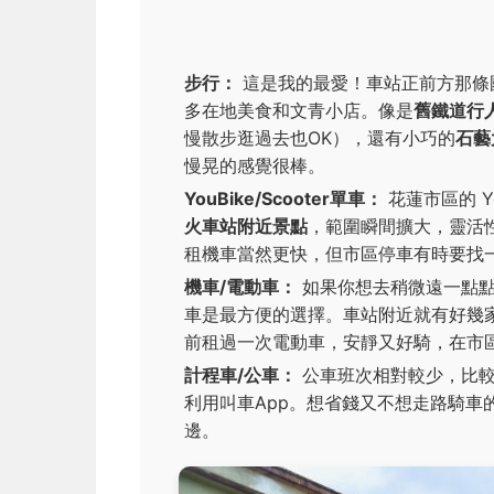
步行：
這是我的最愛！車站正前方那條
多在地美食和文青小店。像是
舊鐵道行
慢散步逛過去也OK），還有小巧的
石藝
慢晃的感覺很棒。
YouBike/Scooter單車：
花蓮市區的 Y
火車站附近景點
，範圍瞬間擴大，靈活
租機車當然更快，但市區停車有時要找
機車/電動車：
如果你想去稍微遠一點
車是最方便的選擇。車站附近就有好幾
前租過一次電動車，安靜又好騎，在市
計程車/公車：
公車班次相對較少，比較
利用叫車App。想省錢又不想走路騎車
邊。