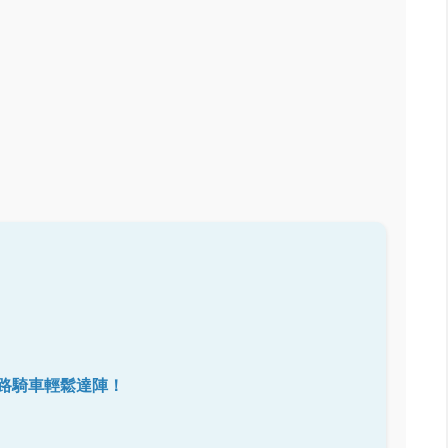
路騎車輕鬆達陣！