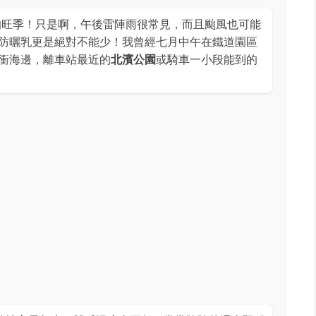
旺季！只是啊，午後雷陣雨很常見，而且颱風也可能
防曬乳更是絕對不能少！我曾經七月中午在鐵道園區
衝海邊，離車站最近的
北濱公園
或騎車一小段能到的