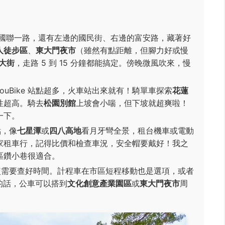
國聯一路，還有左邊的國民街、右邊的富安路，藏著好
人徒步區
、
東大門夜市
（雖然有點距離，但腳力好或慢
大街
，走路 5 到 15 分鐘都能搞定。傍晚微風吹來，慢
ouBike 站點超多，火車站出來就有！騎單車探索
花蓮
性超高。騎去
松園別館
上坡會小喘，但下坡就超爽啦！
一下。
點，像
七星潭
或
四八高地
看月牙彎全景，租台機車或電動
家租車行，記得比價和檢查車況，安全帽要戴好！我之
區鑽小巷很適合。
需要查好時間。計程車在市區短程移動也是選項，或者
的話，公車可以搭到
文化創意產業園區
或
東大門夜市
周