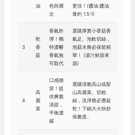
油
色與層
更佳！(醬油:醬油
次
膏約 1.5:1)
香氣炸
選購厚實小香菇香
乾
彈！獨
氣足。泡軟切絲，
3
香
特濃鬱
泡菇水務必保留精
菇
香氣無
華！ (湯汁鮮甜來
可取代
源)
口感擔
選購清脆高山或梨
當！提
高
山高麗菜。切粗
供爽脆
4
麗
絲，洗淨務必瀝超
清甜，
菜
乾！下鍋大火快炒
平衡濃
保脆度。
膩