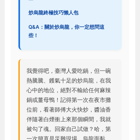
炒烏龍終極技巧懶人包
Q&A：關於炒烏龍，你一定想問這
些！
我覺得吧，臺灣人愛吃鍋，但一碗
熱騰騰、鑊氣十足的炒烏龍，在我
心中的地位，絕對不輸給任何麻辣
鍋或薑母鴨！記得第一次在夜市攤
位前，看著師傅大火快炒，醬油香
伴隨著白煙衝上來那個瞬間，我就
被勾了魂。回家自己試做？哈，第
一次簡直是災難現場，烏龍面黏