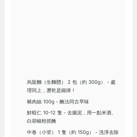
烏龍麵（生麵體） 2 包（約 300g） - 處
理同上，瀝乾是鐵律！
豬肉絲 100g - 醃法同古早味
鮮蝦仁 10-12 隻 - 去腸泥，用一點米酒、
白胡椒粉抓醃
中卷（小管） 1 隻（約 150g） - 洗淨去除