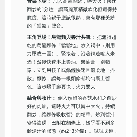
青菜下場：
加入高麗菜絲，轉大火！快速
翻炒約1分鐘，讓高麗菜稍微軟化但還保持
脆度。這時鍋子應該很熱，會有那種美妙
的「鑊氣」聲音。
主角登場！烏龍麵與醬汁共舞：
把瀝得超
乾的烏龍麵條「鬆鬆地」放入鍋中（別用
力壓成一團）。緊接著，沿著鍋邊嗆入米
酒！然後快速淋上醬油、醬油膏。別猶
豫，立刻用筷子或鍋鏟快速且溫柔地「抖
散」麵條，讓每一根麵條都均勻裹上醬
色。這步驟手腳要快，火力要大。
融合與收汁：
倒入預留的香菇水和之前炒
好的肉絲。這時火力可以轉中大火，持續
翻炒，讓麵條吸收醬汁的精華。炒到醬汁
變得濃稠，巴附在麵條上，幾乎看不到多
餘湯汁的狀態（約2-3分鐘）。試試味道，