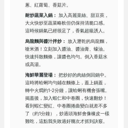
蔥、紅蘿蔔、香菇片。
耐炒蔬菜入鍋：
加入高麗菜絲、甜豆莢，
大火快炒至蔬菜略軟但仍保持清脆口感。
這時候鍋氣已經很足了，香氣超級誘人。
烏龍麵與醬汁拌炒：
放入瀝乾的烏龍麵，
嗆米酒！立刻加入醬油、醬油膏、蠔油。
快速抖散麵條，讓醬色均勻。倒入香菇水
或高湯。
海鮮華麗登場：
把炒好的肉絲倒回鍋中。
這時將蛤蜊均勻鋪在麵條上，蓋上鍋蓋，
轉中火燜約1-2分鐘，讓蛤蜊有機會張嘴。
揭蓋後，加入蝦仁和中卷圈，快速翻炒！
看到蝦仁變紅、中卷圈捲曲變白就差不多
了（約1分鐘），炒過頭海鮮會像橡皮一樣
難吃，這點我失敗過好幾次才抓到訣竅。