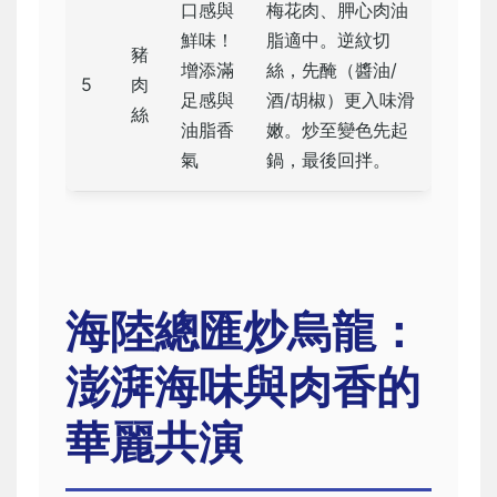
口感與
梅花肉、胛心肉油
鮮味！
脂適中。逆紋切
豬
增添滿
絲，先醃（醬油/
5
肉
足感與
酒/胡椒）更入味滑
絲
油脂香
嫩。炒至變色先起
氣
鍋，最後回拌。
海陸總匯炒烏龍：
澎湃海味與肉香的
華麗共演