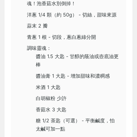
魂！泡香菇水別倒掉！
洋蔥 1/4 顆（約 50g） - 切絲，甜味來源
蒜末 2 瓣
青蔥 1 根 - 切段，蔥白蔥綠分開
調味靈魂：
醬油 1.5 大匙 - 甘醇的蔭油或壺底油更
棒
醬油膏 1 大匙 - 增加甜味和濃稠感
米酒 1 大匙
白胡椒粉 少許
香菇水 3 大匙
糖 1/2 茶匙（可選） - 平衡鹹度，怕
太鹹可加一點