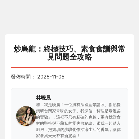
炒烏龍：終極技巧、素食食譜與常
見問題全攻略
發佈時間：
2025-11-05
林曉晨
嗨，我是曉晨！一位擁有法國藍帶證照、卻熱愛
鑽研台灣家常味的女子。我深信「料理是場溫柔
的實驗」，這裡不只有精確的克數，更有我對食
材的堅持與不藏私的零失敗秘訣。跟我一起踏入
廚房，把繁瑣的步驟化作治癒生活的香氣，讓你
家餐桌天天都有新驚喜！