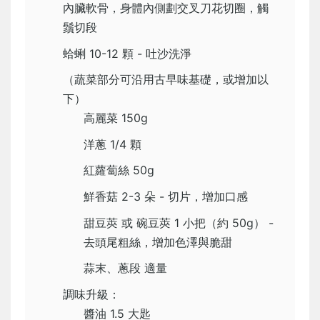
內臟軟骨，身體內側劃交叉刀花切圈，觸
鬚切段
蛤蜊 10-12 顆 - 吐沙洗淨
（蔬菜部分可沿用古早味基礎，或增加以
下）
高麗菜 150g
洋蔥 1/4 顆
紅蘿蔔絲 50g
鮮香菇 2-3 朵 - 切片，增加口感
甜豆莢 或 碗豆莢 1 小把（約 50g） -
去頭尾粗絲，增加色澤與脆甜
蒜末、蔥段 適量
調味升級：
醬油 1.5 大匙