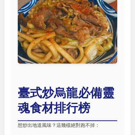
臺式炒烏龍必備靈
魂食材排行榜
想炒出地道風味？這幾樣絕對跑不掉：