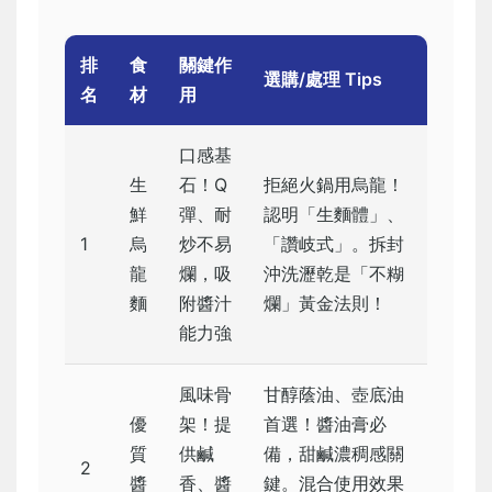
排
食
關鍵作
選購/處理 Tips
名
材
用
口感基
生
石！Q
拒絕火鍋用烏龍！
鮮
彈、耐
認明「生麵體」、
1
烏
炒不易
「讚岐式」。拆封
龍
爛，吸
沖洗瀝乾是「不糊
麵
附醬汁
爛」黃金法則！
能力強
風味骨
甘醇蔭油、壺底油
優
架！提
首選！醬油膏必
質
供鹹
備，甜鹹濃稠感關
2
醬
香、醬
鍵。混合使用效果