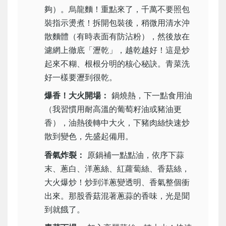
夠）。烏龍麵！重點來了，千萬不要照包
裝指示燙煮！拆開包裝後，稍微用清水沖
散麵體（有時表面有防沾粉），然後放在
濾網上徹底「瀝乾」，越乾越好！這是炒
起來不糊、根根分明的核心秘訣。青菜洗
好一樣要瀝到很乾。
爆香！大火開場：
鍋燒熱，下一點食用油
（我習慣用耐高溫的葡萄籽油或豬油更
香），油熱後轉中大火，下豬肉絲快速炒
散到變色，先盛起備用。
香氣炸裂：
原鍋補一點點油，依序下蒜
末、蔥白、洋蔥絲、紅蘿蔔絲、香菇絲，
大火爆炒！炒到洋蔥變透明、香氣整個衝
出來。那股香菇混著蔥蒜的香味，光是聞
到就餓了。