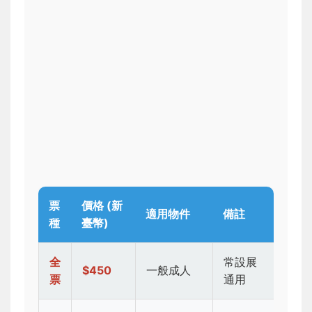
票
價格 (新
適用物件
備註
種
臺幣)
全
常設展
$450
一般成人
票
通用