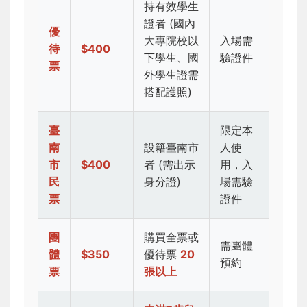
持有效學生
證者 (國內
優
大專院校以
入場需
待
$400
下學生、國
驗證件
票
外學生證需
搭配護照)
臺
限定本
南
設籍臺南市
人使
市
$400
者 (需出示
用，入
民
身分證)
場需驗
票
證件
團
購買全票或
需團體
體
$350
優待票
20
預約
票
張以上