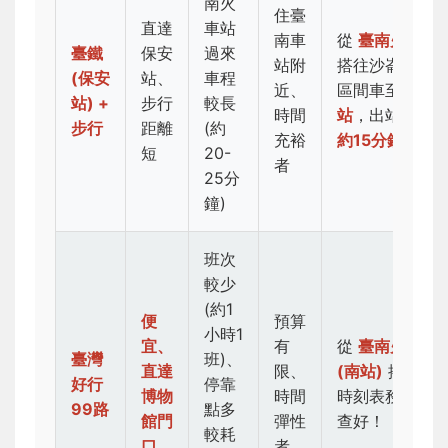
南火
住臺
直達
車站
南車
從
臺南火車站
臺鐵
保安
過來
站附
搭往沙崙方向
(保安
站、
車程
近、
區間車至
保安
站) +
步行
較長
時間
站
，出站
步行
步行
距離
(約
充裕
約15分鐘
短
20-
者
25分
鐘)
班次
較少
(約1
便
預算
小時1
宜、
有
從
臺南火車站
臺灣
班)、
直達
限、
(南站)
搭乘。
好行
停靠
博物
時間
時刻表務必先
99路
點多
館門
彈性
查好！
較耗
口
者