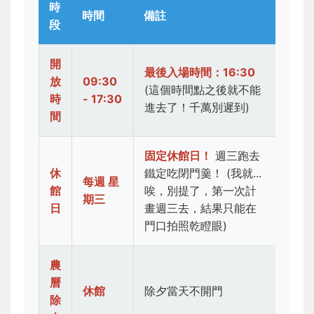
時
時間
備註
段
開
最後入場時間：16:30
放
09:30
(這個時間點之後就不能
時
- 17:30
進去了！千萬別遲到)
間
固定休館日！
週三跑去
休
鐵定吃閉門羹！ (我就...
每週 星
館
唉，別提了，第一次計
期三
日
畫週三去，結果只能在
門口拍照乾瞪眼)
農
曆
休館
除夕當天不開門
除