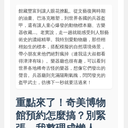
館藏豐富到讓人眼花撩亂。從文藝復興時期
的油畫、巴洛克雕塑，到世界各國的兵器盔
甲，還有讓人童心爆發的動物標本廳、古樂
器收藏...。老實說，走一趟就能感受到人類藝
術史的濃縮精華。我特別愛動物廳，那些栩
栩如生的標本，搭配模擬的自然環境佈景，
帶小朋友來他們絕對瘋掉（連我這大叔都看
得津津有味）。樂器廳也很有趣，可以看到
世界各地稀奇古怪的樂器，想像它們發出的
聲音。兵器廳則充滿陽剛氣魄，閃閃發光的
盔甲武士，彷彿下一秒就要活過來！
重點來了！奇美博物
館預約怎麼搞？別緊
張，我整理成懶人