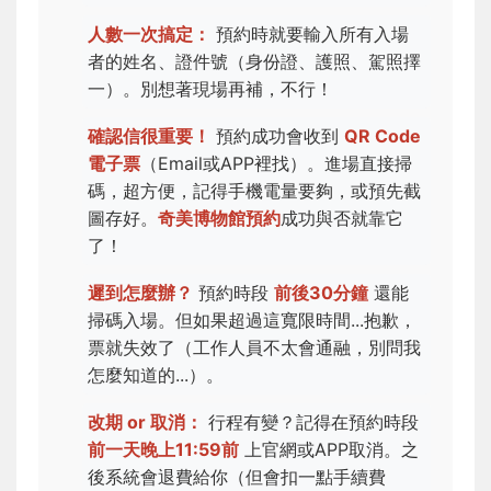
人數一次搞定：
預約時就要輸入所有入場
者的姓名、證件號（身份證、護照、駕照擇
一）。別想著現場再補，不行！
確認信很重要！
預約成功會收到
QR Code
電子票
（Email或APP裡找）。進場直接掃
碼，超方便，記得手機電量要夠，或預先截
圖存好。
奇美博物館預約
成功與否就靠它
了！
遲到怎麼辦？
預約時段
前後30分鐘
還能
掃碼入場。但如果超過這寬限時間...抱歉，
票就失效了（工作人員不太會通融，別問我
怎麼知道的...）。
改期 or 取消：
行程有變？記得在預約時段
前一天晚上11:59前
上官網或APP取消。之
後系統會退費給你（但會扣一點手續費