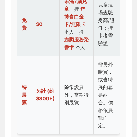
未滿7歲兒
兒童現
童
、持
奇
場查驗
博會白金
免
身高/證
$0
卡/無限卡
費
件；持
本人、持
卡者需
志願服務榮
驗證
譽卡
本人
需另外
購買，
或含特
特
除常設展
展的套
另計 (約
展
外，當期特
票組
$300+)
票
別展覽
合。價
格依展
覽而
定。