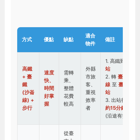
適合
方式
優點
缺點
備註
物件
1. 高鐵到
臺南
高鐵
外縣
站
速度
需轉
+ 臺
市旅
2. 轉
臺鐵沙崙
快、
乘、
鐵
客、
線
至
臺南保安
時間
整體
(沙崙
重視
站
好掌
花費
線) +
效率
3. 出站後
步行
握
較高
步行
者
約15分鐘
抵達
(沿途有指標)
從臺