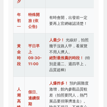
夕
年
特殊開
有時會開，出發前一定
初
放 (依
要再上官網確認清楚！
一
公告)
人最少！
光線好，拍照
黃
平日早
幾乎沒路人甲，看展覽
金
上
不用人擠人。
時
09:30-
絕對最推薦的時段！
(特
段
11:00
別是週二、週四早上，
品質超棒)
人爆炸多！
預約困難度
人
激增，館內參觀品質較
假日、
潮
差（拍照要閃人，熱門
連續假
高
展品要排隊擠進去）。
期