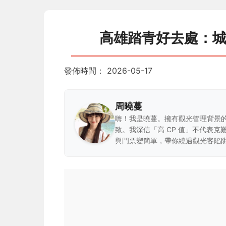
高雄踏青好去處：
發佈時間：
2026-05-17
周曉蔓
嗨！我是曉蔓。擁有觀光管理背景
致。我深信「高 CP 值」不代表
與門票變簡單，帶你繞過觀光客陷