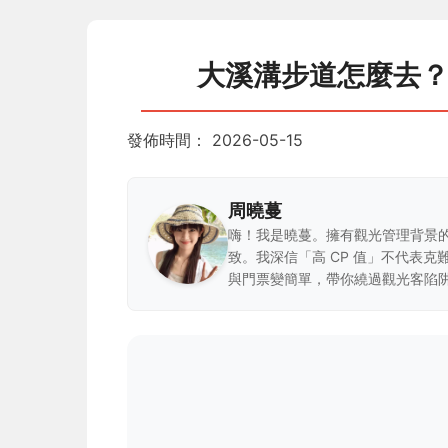
大溪溝步道怎麼去
發佈時間：
2026-05-15
周曉蔓
嗨！我是曉蔓。擁有觀光管理背景
致。我深信「高 CP 值」不代表
與門票變簡單，帶你繞過觀光客陷