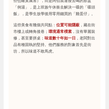
些也確實厲害），而是阿伯晨運後去喝的那盅
「例湯」，是上班族午休衝去解決一碟的「碟頭
飯」，是學生放學後用零用錢買的「雞蛋仔」。
這些美食有幾個共同點：
位置可能隱蔽
，藏在街
市樓上或轉角後巷；
環境通常樸素
，沒有華麗裝
修，甚至要拼桌；
味道數十年如一日
，老闆對出
品有種固執的堅持。他們服務的對象首先是街
坊，所以味道不敢馬虎。