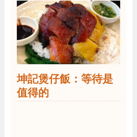
坤記煲仔飯：等待是
值得的