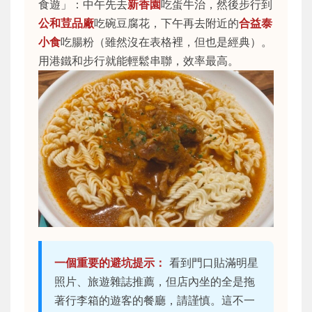
食遊」：中午先去
新香園
吃蛋牛治，然後步行到
公和荳品廠
吃碗豆腐花，下午再去附近的
合益泰
小食
吃腸粉（雖然沒在表格裡，但也是經典）。
用港鐵和步行就能輕鬆串聯，效率最高。
一個重要的避坑提示：
看到門口貼滿明星
照片、旅遊雜誌推薦，但店內坐的全是拖
著行李箱的遊客的餐廳，請謹慎。這不一