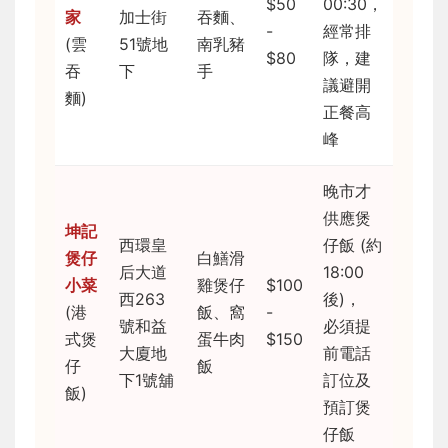
$50
00:30，
家
加士街
吞麵、
-
經常排
(雲
51號地
南乳豬
$80
隊，建
吞
下
手
議避開
麵)
正餐高
峰
晚市才
供應煲
坤記
西環皇
仔飯 (約
煲仔
白鱔滑
后大道
18:00
小菜
雞煲仔
$100
西263
後)，
(港
飯、窩
-
號和益
必須提
式煲
蛋牛肉
$150
大廈地
前電話
仔
飯
下1號舖
訂位及
飯)
預訂煲
仔飯