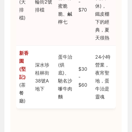
(大
輪街2號
-
蜜脆
休)，
排
排檔
$70
脆、鹹
鐵皮棚
檔)
檸七
下的經
典，夏
天很熱
新香
蛋牛治
24小時
園
深水埗
(烘
營業，
(堅
$30
桂林街
底)、
夜宵聖
記)
-
38號A
馳名沙
地，蛋
(茶
$60
地下
嗲牛肉
牛治是
餐
麵
靈魂
廳)