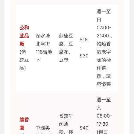
週一至
日
公和
07:00-
荳品
深水埗
煎釀豆
21:00，
$15
廠
北河街
腐、豆
體驗香
-
(傳
118號地
腐花、
港老字
$30
統豆
下
豆漿
號的極
品)
佳選
擇，環
境懷舊
週一至
六
番茄牛
08:00-
勝香
肉通
17:30
園
中環美
$40
粉、檸
(週日