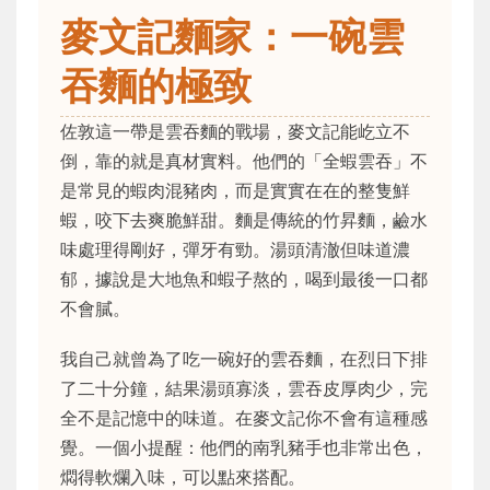
麥文記麵家：一碗雲
吞麵的極致
佐敦這一帶是雲吞麵的戰場，麥文記能屹立不
倒，靠的就是真材實料。他們的「全蝦雲吞」不
是常見的蝦肉混豬肉，而是實實在在的整隻鮮
蝦，咬下去爽脆鮮甜。麵是傳統的竹昇麵，鹼水
味處理得剛好，彈牙有勁。湯頭清澈但味道濃
郁，據說是大地魚和蝦子熬的，喝到最後一口都
不會膩。
我自己就曾為了吃一碗好的雲吞麵，在烈日下排
了二十分鐘，結果湯頭寡淡，雲吞皮厚肉少，完
全不是記憶中的味道。在麥文記你不會有這種感
覺。一個小提醒：他們的南乳豬手也非常出色，
燜得軟爛入味，可以點來搭配。