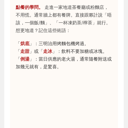
點餐的學問。
走進一家地道茶餐廳或粉麵店，
不用慌。通常牆上都有餐牌。直接跟夥計說「唔
該，一個飯/麵」、「一杯凍奶茶/檸茶」就行。
想更地道？記住這些術語：
「
烘底
」：三明治用烤麵包機烤過。
「
走甜
」或「
走冰
」：飲料不要加糖或冰塊。
「
例湯
」：當日供應的老火湯，通常隨餐附送或
加幾元就有，是驚喜。