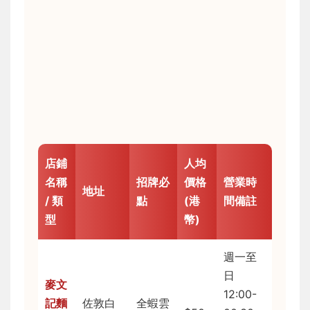
店鋪
人均
名稱
招牌必
價格
營業時
地址
/ 類
點
(港
間備註
型
幣)
週一至
日
麥文
12:00-
記麵
佐敦白
全蝦雲