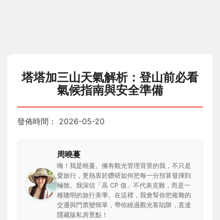
塔塔加三山天氣解析：登山前必看
氣候指南與安全準備
發佈時間：
2026-05-20
周曉蔓
嗨！我是曉蔓。擁有觀光管理背景的我，不只是
愛旅行，更熱衷於鑽研如何把每一分預算發揮到
極致。我深信「高 CP 值」不代表克難，而是一
種聰明的旅行美學。在這裡，我會幫你把複雜的
交通與門票變簡單，帶你繞過觀光客陷阱，直達
隱藏版私房景點！