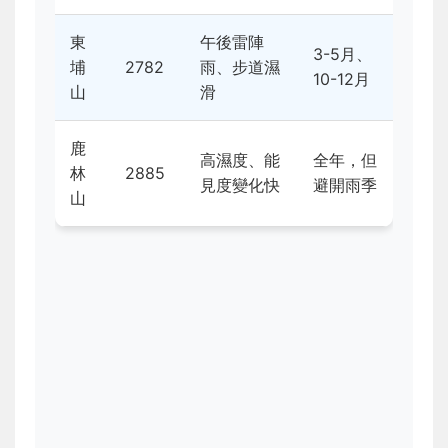
東
午後雷陣
3-5月、
埔
2782
雨、步道濕
10-12月
山
滑
鹿
高濕度、能
全年，但
林
2885
見度變化快
避開雨季
山