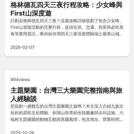
格林德瓦四天三夜行程攻略：少女峰與
First山深度遊
計劃去格林德瓦四天三夜？這篇攻略詳細規劃了包含少女峰、
First山冒險活動的完整行程，提供住宿、交通、預算與必吃美
食等實用資訊，教你如何用四天三夜深度體驗瑞士最美山城。
2026-02-07
994views
主題樂園：台灣三大樂園完整指南與旅
人經驗談
想規劃一趟難忘的台灣主題樂園之旅嗎？本文深入介紹九族文
化村的原民文化體驗、劍湖山世界的水陸樂趣與尖叫設施、六
福村主題樂園的動物互動與異國風情，包含地址、營業時間、
門票價格、交通方式等實用資訊，並分享個人心得與旅人
Q&A經驗談，助您輕鬆打造完美行程。
2025-10-29