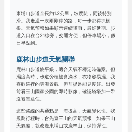
東埔山步道全長約1.2公里，坡度陡，雨後特別
滑。我走過一次雨剛停的路，每一步都得抓樹
根。天氣預報如果顯示連續降雨，最好延期。步
道入口在台21線旁，交通方便，但停車場小，假
日早點到。
鹿林山步道天氣關聯
鹿林山步道較平緩，適合天氣不穩定時備案。但
濕度高時，步道旁植被會滴水，衣物容易濕。我
喜歡這裡的雲海景觀，但前提是能見度好。出發
前看玉山國家公園的即時影像，確認塔塔加一帶
沒被雲遮住。
這些路線的共通點是，海拔高，天氣變化快。我
規劃行程時，會先查三山的天氣預報，如果玉山
天氣差，就改走東埔山或鹿林山，保持彈性。