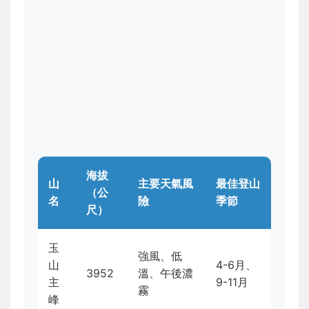
海拔
山
主要天氣風
最佳登山
（公
名
險
季節
尺）
玉
強風、低
山
4-6月、
3952
溫、午後濃
主
9-11月
霧
峰