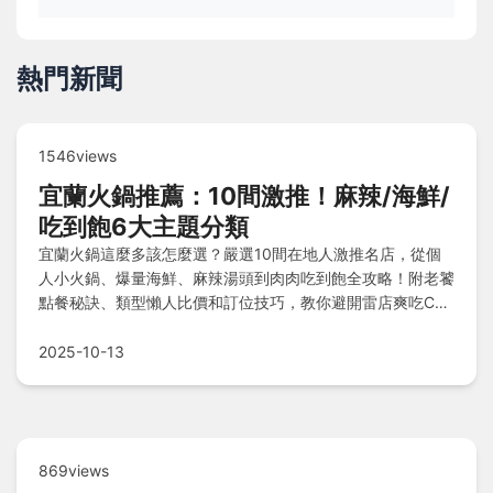
熱門新聞
1546views
宜蘭火鍋推薦：10間激推！麻辣/海鮮/
吃到飽6大主題分類
宜蘭火鍋這麼多該怎麼選？嚴選10間在地人激推名店，從個
人小火鍋、爆量海鮮、麻辣湯頭到肉肉吃到飽全攻略！附老饕
點餐秘訣、類型懶人比價和訂位技巧，教你避開雷店爽吃CP
值最高的一鍋，想知道哪些必收口袋名單？看完立刻搞定你的
火鍋胃！
2025-10-13
869views