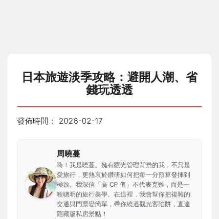
日本旅遊淡季攻略：避開人潮、省
錢玩透透
發佈時間：
2026-02-17
周曉蔓
嗨！我是曉蔓。擁有觀光管理背景的我，不只是
愛旅行，更熱衷於鑽研如何把每一分預算發揮到
極致。我深信「高 CP 值」不代表克難，而是一
種聰明的旅行美學。在這裡，我會幫你把複雜的
交通與門票變簡單，帶你繞過觀光客陷阱，直達
隱藏版私房景點！