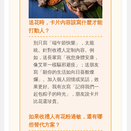
送花時，卡片內容該寫什麼才能
打動人？
別只寫「端午節快樂」，太籠
統。針對收禮人定制內容。例
如，送長輩寫「祝您身體安康，
像艾草一樣驅邪避疫」；送朋友
寫「願你的生活如向日葵般燦
爛」。加入個人回憶或笑話，效
果更好。我有次寫「記得我們一
起包粽子的時光」，朋友說卡片
比花還珍貴。
如果收禮人有花粉過敏，還有哪
些替代方案？