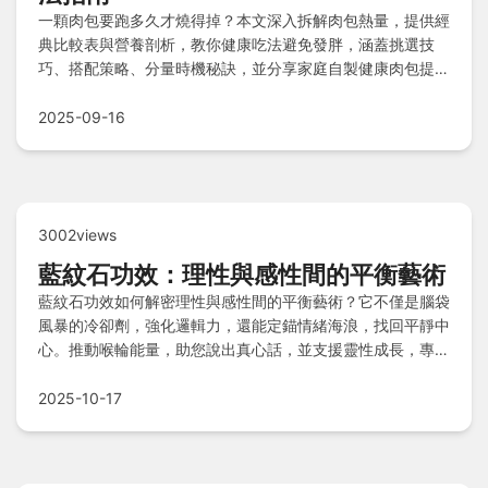
一顆肉包要跑多久才燒得掉？本文深入拆解肉包熱量，提供經
典比較表與營養剖析，教你健康吃法避免發胖，涵蓋挑選技
巧、搭配策略、分量時機秘訣，並分享家庭自製健康肉包提案
與實用Q&A問答。
2025-09-16
3002views
藍紋石功效：理性與感性間的平衡藝術
藍紋石功效如何解密理性與感性間的平衡藝術？它不僅是腦袋
風暴的冷卻劑，強化邏輯力，還能定錨情緒海浪，找回平靜中
心。推動喉輪能量，助您說出真心話，並支援靈性成長，專注
當下。深入了解禁忌、真偽辨別與保養之道，讓能量運用更聰
明！
2025-10-17