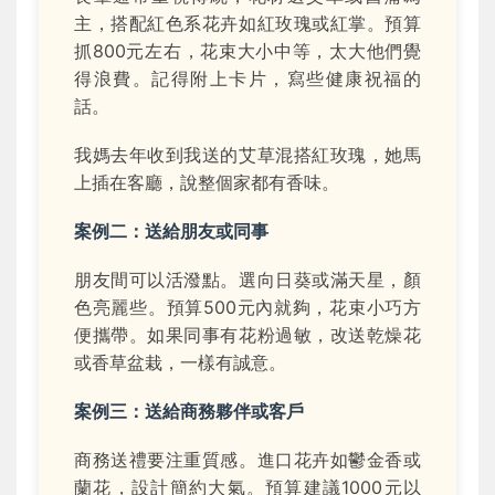
主，搭配紅色系花卉如紅玫瑰或紅掌。預算
抓800元左右，花束大小中等，太大他們覺
得浪費。記得附上卡片，寫些健康祝福的
話。
我媽去年收到我送的艾草混搭紅玫瑰，她馬
上插在客廳，說整個家都有香味。
案例二：送給朋友或同事
朋友間可以活潑點。選向日葵或滿天星，顏
色亮麗些。預算500元內就夠，花束小巧方
便攜帶。如果同事有花粉過敏，改送乾燥花
或香草盆栽，一樣有誠意。
案例三：送給商務夥伴或客戶
商務送禮要注重質感。進口花卉如鬱金香或
蘭花，設計簡約大氣。預算建議1000元以