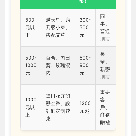
幣）
同
500
滿天星、康
300-
事、
元以
乃馨小束、
500
普通
下
搭配艾草
元
朋友
長
500-
百合、向日
600-
輩、
1000
葵、玫瑰混
900
親密
元
搭
元
朋友
重要
進口花卉如
1000
客
鬱金香、設
1200
元以
戶、
計師定制花
元起
上
商務
束
贈禮