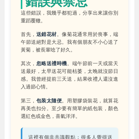
錯誤與禁忌
這些錯誤，我幾乎都犯過，分享出來讓你別
重蹈覆轍。
首先，
送錯花材
。像菊花通常用於喪事，端
午節送絕對是大忌。我有個朋友不小心送了
黃菊，被長輩唸了好久。
其次，
忽略送禮時機
。端午節前一天或當天
送最好，太早送花可能枯萎，太晚就沒節日
感。我曾經提前三天送，結果收禮人還沒進
入過節心情。
第三，
包装太隨便
。用塑膠袋裝花，就算花
再美也扣分。至少要有簡單的紙包装，顏色
選紅色或金色，喜氣洋洋。
這裡有個非共識觀點：很多人覺得送