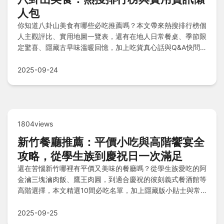
人包
你知道八卦山美食有哪些必吃推薦嗎？本文帶來熱搜排行榜個
人主觀評比、實用地圖一覽表，還有在地人日常餐桌、季節限
定驚喜、隱藏古早味溫暖回憶，加上吃貨真心話與Q&A快問
快答懶人包，完整攻略幫你輕鬆探索在地好味道！
2025-09-24
1804views
新竹餐廳推薦：平價小吃與高階饗宴全
攻略，從學生族到慶祝日一次滿足
還在苦惱新竹哪裡有平價又美味的餐廳嗎？從學生族愛吃的阿
金滷三塊滷肉飯、鷹王肉圓，到適合慶祝的彼刻義式餐酒館等
高階選擇，本文精選10間必吃名單，加上隱藏版小貼士與常
見QA，讓你輕鬆規劃美食之旅，吃得滿足又省荷包！
2025-09-25