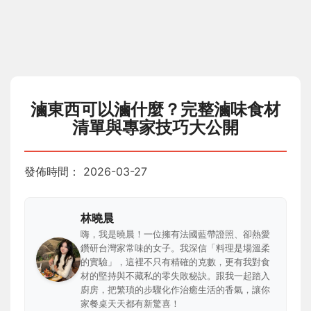
滷東西可以滷什麼？完整滷味食材
清單與專家技巧大公開
發佈時間：
2026-03-27
林曉晨
嗨，我是曉晨！一位擁有法國藍帶證照、卻熱愛
鑽研台灣家常味的女子。我深信「料理是場溫柔
的實驗」，這裡不只有精確的克數，更有我對食
材的堅持與不藏私的零失敗秘訣。跟我一起踏入
廚房，把繁瑣的步驟化作治癒生活的香氣，讓你
家餐桌天天都有新驚喜！