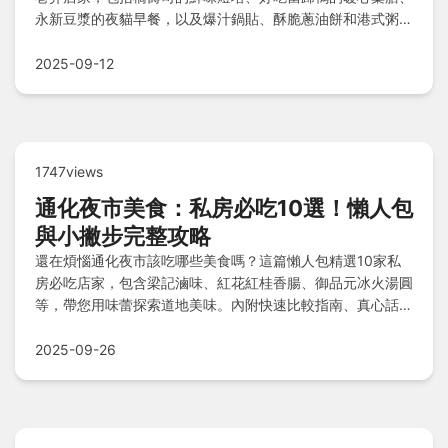
永新豆漿的夜貓早餐，以及爆汁鍋貼、酥脆蔥油餅和港式粥麵
等多元風味，滿足您從早到晚的美食冒險與各種場景需求。
2025-09-12
1747views
通化夜市美食：私房必吃10選！懶人包
與小撇步完整攻略
還在煩惱通化夜市該吃哪些美食嗎？這篇懶人包精選10家私
房必吃店家，包含梁記滷味、紅花紅桂香腸、御品元冰火湯圓
等，帶您用味蕾探索道地美味。內附快速比較指南、真心話小
撇步、常見Q&A解答與實用建議，輕鬆規劃夜市之旅，一網
打盡絕佳體驗！
2025-09-26