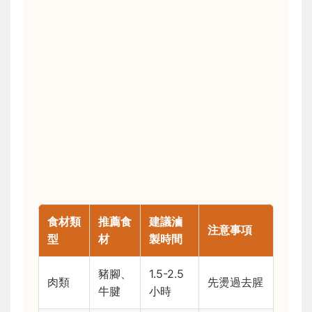
食材類
推薦食
建議滷
注意事項
型
材
製時間
豬腳、
1.5-2.5
肉類
先燙過去腥
牛腱
小時