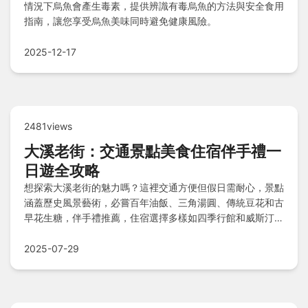
情況下烏魚會產生毒素，提供辨識有毒烏魚的方法與安全食用
指南，讓您享受烏魚美味同時避免健康風險。
2025-12-17
2481views
大溪老街：交通景點美食住宿伴手禮一
日遊全攻略
想探索大溪老街的魅力嗎？這裡交通方便但假日需耐心，景點
涵蓋歷史風景藝術，必嘗百年油飯、三角湯圓、傳統豆花和古
早花生糖，伴手禮推薦，住宿選擇多樣如四季行館和威斯汀酒
店，一日遊行程順暢還有Q&A解惑！
2025-07-29