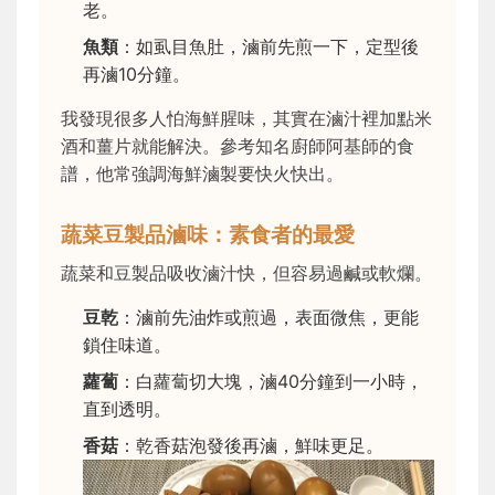
老。
魚類
：如虱目魚肚，滷前先煎一下，定型後
再滷10分鐘。
我發現很多人怕海鮮腥味，其實在滷汁裡加點米
酒和薑片就能解決。參考知名廚師阿基師的食
譜，他常強調海鮮滷製要快火快出。
蔬菜豆製品滷味：素食者的最愛
蔬菜和豆製品吸收滷汁快，但容易過鹹或軟爛。
豆乾
：滷前先油炸或煎過，表面微焦，更能
鎖住味道。
蘿蔔
：白蘿蔔切大塊，滷40分鐘到一小時，
直到透明。
香菇
：乾香菇泡發後再滷，鮮味更足。