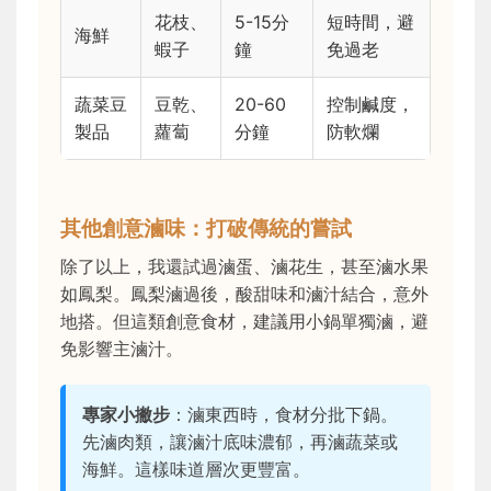
花枝、
5-15分
短時間，避
海鮮
蝦子
鐘
免過老
蔬菜豆
豆乾、
20-60
控制鹹度，
製品
蘿蔔
分鐘
防軟爛
其他創意滷味：打破傳統的嘗試
除了以上，我還試過滷蛋、滷花生，甚至滷水果
如鳳梨。鳳梨滷過後，酸甜味和滷汁結合，意外
地搭。但這類創意食材，建議用小鍋單獨滷，避
免影響主滷汁。
專家小撇步
：滷東西時，食材分批下鍋。
先滷肉類，讓滷汁底味濃郁，再滷蔬菜或
海鮮。這樣味道層次更豐富。