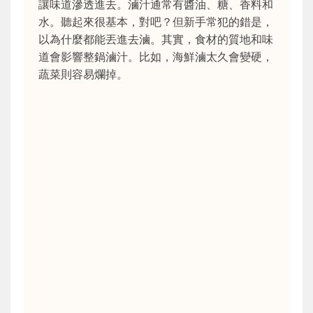
讓味道滲透進去。滷汁通常有醬油、糖、香料和
水。聽起來很基本，對吧？但新手常犯的錯是，
以為什麼都能丟進去滷。其實，食材的質地和味
道會影響整鍋滷汁。比如，海鮮滷太久會變硬，
蔬菜則容易爛掉。