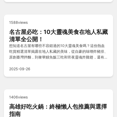
1588views
名古屋必吃：10大靈魂美食在地人私藏
清單全公開！
想知道名古屋有哪些不容錯過的10大靈魂美食嗎？這份熱血
吃貨精選清單揭露在地人私藏的美味，從自豪的味噌炸豬排、
原創臺灣拌麵，到奢華鰻魚飯三吃和宵夜靈魂炸雞翅，還有味
噌關東煮等暖心選擇，搭配精華比對和懶人包，助你快速鎖定
必吃目標！快來開啟你的美食冒險吧。
2025-09-26
1406views
高雄好吃火鍋：終極懶人包推薦與選擇
指南