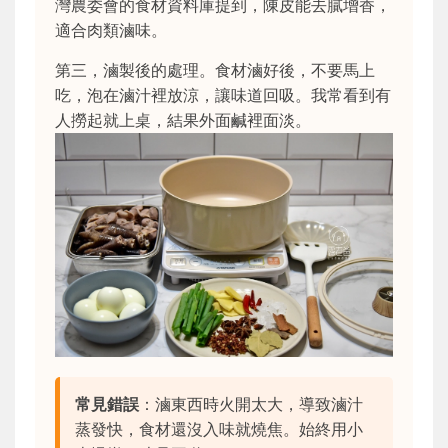
灣農委會的食材資料庫提到，陳皮能去膩增香，
適合肉類滷味。
第三，滷製後的處理。食材滷好後，不要馬上
吃，泡在滷汁裡放涼，讓味道回吸。我常看到有
人撈起就上桌，結果外面鹹裡面淡。
常見錯誤
：滷東西時火開太大，導致滷汁
蒸發快，食材還沒入味就燒焦。始終用小