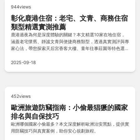
944views
彰化鹿港住宿：老宅、文青、商務住宿
類型精選實測推薦
鹿港過夜為何是深度體驗的關鍵？本文精選10家在地住宿，
涵蓋老宅懷舊、靜謐文青與便捷商務類型，透過真實測評與專
家心法，帶您探索天后宮香客大樓、童年往事莊園等特色選
擇，解決停車與舒適需求，助您輕鬆規劃完美旅程。
2025-09-18
452views
歐洲旅遊防竊指南：小偷最猖獗的國家
排名與自保技巧
歐洲哪個國家小偷最多？本文深度解析歐洲治安黑點，提供實
用防竊技巧與真實案例，助你安心規劃旅程。