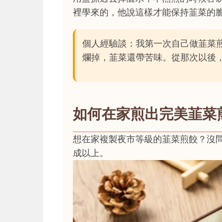
裡學來的，他說這樣才能保持韮菜的
個人經驗談：我第一次自己做韮菜
爛掉，韮菜還帶苦味。從那次以後
如何在家煎出完美韮菜
想在家複製夜市等級的韮菜煎餃？沒
成以上。