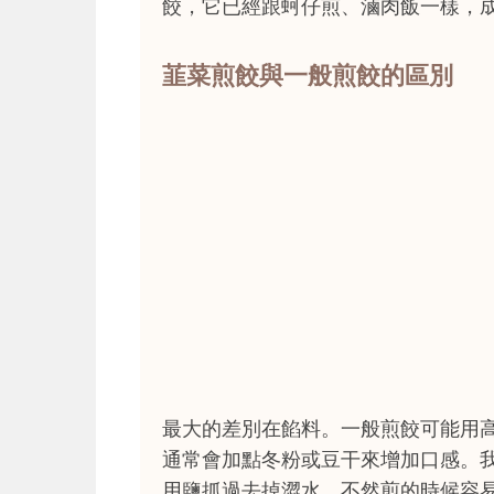
餃，它已經跟蚵仔煎、滷肉飯一樣，
韮菜煎餃與一般煎餃的區別
最大的差別在餡料。一般煎餃可能用
通常會加點冬粉或豆干來增加口感。
用鹽抓過去掉澀水，不然煎的時候容