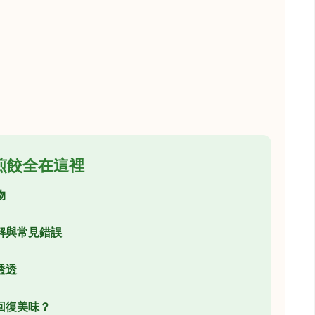
煎餃全在這裡
物
解與常見錯誤
透透
回復美味？