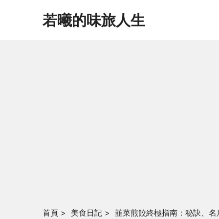
若曦的味旅人生
首頁
>
美食日記
>
韮菜煎餃終極指南：秘訣、名店