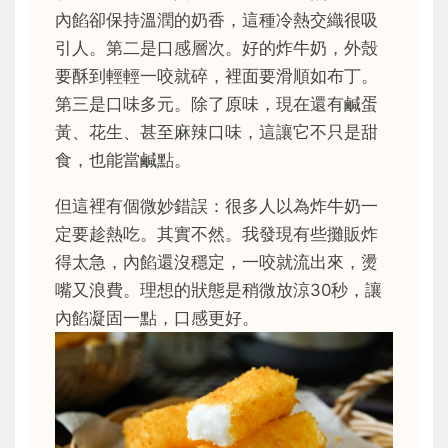
內餡卻保持溫潤的奶香，這種冷熱交織很吸
引人。第二是口感層次。好的炸牛奶，外殼
要酥到輕輕一咬就碎，裡面要滑順如布丁。
第三是口味多元。除了原味，現在還有鹹蛋
黃、花生、甚至麻辣口味，這讓它不只是甜
食，也能當鹹點。
但這裡有個微妙錯誤：很多人以為炸牛奶一
定要趁熱吃。其實不然。我發現有些攤販炸
得太急，內餡還沒穩定，一咬就流出來，燙
嘴又浪費。理想的狀態是稍微放涼30秒，讓
內餡凝固一點，口感更好。