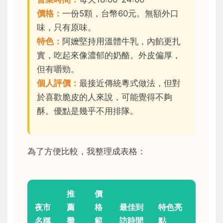
價格：
一份5顆，台幣60元。無額外口
味，只有原味。
特色：
阿嬤堅持用溫體牛乳，內餡更扎
實，吃起來像濃郁的奶酪。外皮偏厚，
但有嚼勁。
個人評價：
最接近傳統粵式做法，但對
於喜歡脆皮的人來說，可能覺得不夠
酥。優點是幾乎不用排隊。
為了方便比較，我整理成表格：
推
價
夜市
薦
格
最佳到
特色亮
名稱
攤
範
訪時間
點