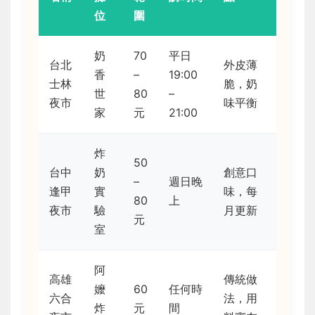
位
圍
奶
70
平日
台北
外皮薄
香
–
19:00
士林
脆，奶
世
80
–
夜市
味平衡
家
元
21:00
炸
50
台中
奶
創意口
–
週日晚
逢甲
實
味，每
80
上
夜市
驗
月更新
元
室
阿
高雄
傳統做
嬤
60
任何時
六合
法，用
炸
元
間