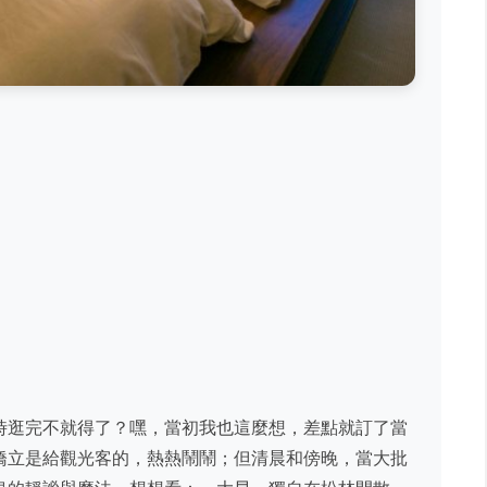
時逛完不就得了？嘿，當初我也這麼想，差點就訂了當
橋立是給觀光客的，熱熱鬧鬧；但清晨和傍晚，當大批