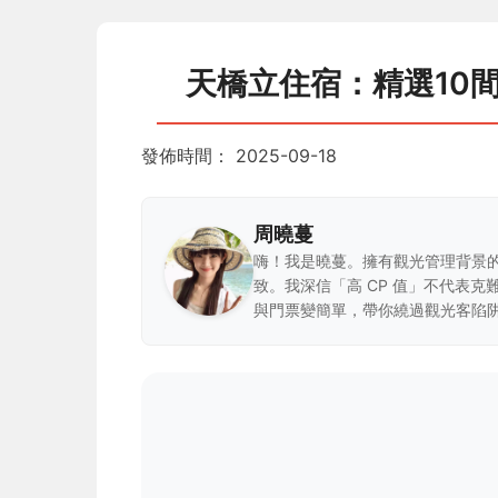
天橋立住宿：精選10
發佈時間：
2025-09-18
周曉蔓
嗨！我是曉蔓。擁有觀光管理背景
致。我深信「高 CP 值」不代表
與門票變簡單，帶你繞過觀光客陷