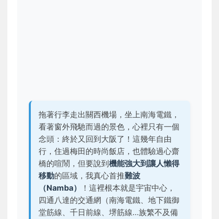
拖著行李走出關西機場，坐上南海電鐵，
看著窗外飛馳而過的景色，心裡只有一個
念頭：終於又回到大阪了！這幾年自由
行，住過梅田的時尚飯店，也體驗過心齋
橋的喧鬧，但要說到
機能強大到讓人懶得
移動
的區域，我真心首推
難波
（Namba）
！這裡根本就是宇宙中心，
四通八達的交通網（南海電鐵、地下鐵御
堂筋線、千日前線、堺筋線…族繁不及備