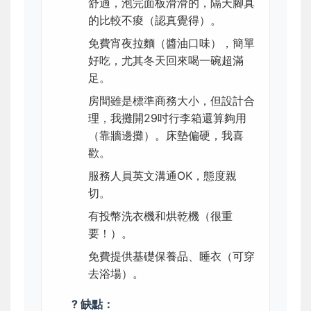
舒適，泡完面板滑滑的，隔天腳真
的比較不痠（認真覺得）。
免費宵夜拉麵（醬油口味），簡單
好吃，尤其冬天回來喝一碗超滿
足。
房間雖是標準商務大小，但設計合
理，我攤開29吋行李箱還算夠用
（靠牆邊攤）。床墊偏硬，我喜
歡。
服務人員英文溝通OK，態度親
切。
有投幣洗衣機和烘乾機（很重
要！）。
免費提供基礎保養品、睡衣（可穿
去浴場）。
? 缺點：