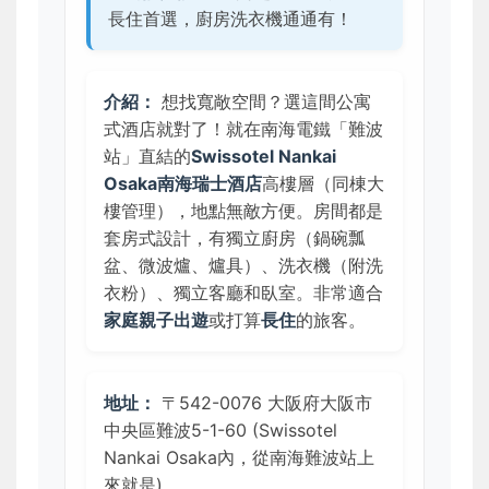
長住首選，廚房洗衣機通通有！
介紹：
想找寬敞空間？選這間公寓
式酒店就對了！就在南海電鐵「難波
站」直結的
Swissotel Nankai
Osaka南海瑞士酒店
高樓層（同棟大
樓管理），地點無敵方便。房間都是
套房式設計，有獨立廚房（鍋碗瓢
盆、微波爐、爐具）、洗衣機（附洗
衣粉）、獨立客廳和臥室。非常適合
家庭親子出遊
或打算
長住
的旅客。
地址：
〒542-0076 大阪府大阪市
中央區難波5-1-60 (Swissotel
Nankai Osaka內，從南海難波站上
來就是)