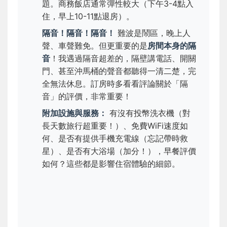
題。商務飯店通常彈性較大（下午3-4點入
住，早上10-11點退房）。
隔音！隔音！隔音！
難波是鬧區，晚上人
聲、車聲難免。但更重要的是
房間本身的隔
音
！我遇過隔音超差的，隔壁講電話、開關
門、甚至沖馬桶的聲音都聽得一清二楚，完
全無法休息。訂房時多看看評論關於「隔
音」的評價，非常重要！
附加設施與服務：
有沒有投幣洗衣機（對
長天數旅行超重要！）、免費WiFi速度如
何、是否有提供手機充電線（忘記帶時救
星）、是否有大浴場（加分！），早餐評價
如何？這些都是影響住宿體驗的細節。