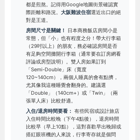
都是煎熬。記得用Google地圖街景確認實
際距離和路況。
大阪難波住宿
選近出口的絕
對是王道。
房間尺寸是關鍵！
日本商務飯店房間小是
常態，但「小」也有程度之分！帶大行李箱
（29吋以上）的朋友，務必確認房間是否
有足夠空間攤開行李箱（通常要在訂房網看
評論或房型說明）。雙人房如果訂到
「Semi-Double」床（寬度
120~140cm），兩個人睡真的會有點擠，
尤其像我這種睡覺會翻身的。建議選
「Double」（140cm+）或「Twin」（兩
張單人床）比較舒適。
入住/退房時間要看：
有些民宿或設計旅店
入住時間比較晚（下午4點後），退房時間
比較早（早上10點），這對喜歡早出晚歸或
搭紅眼班機的人來說，行李寄存就是個問