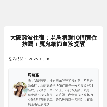
大阪難波住宿：老鳥精選10間實住
推薦＋魔鬼細節血淚提醒
發佈時間：
2025-09-18
周曉蔓
嗨！我是曉蔓。擁有觀光管理背景的我，不只是
愛旅行，更熱衷於鑽研如何把每一分預算發揮到
極致。我深信「高 CP 值」不代表克難，而是一
種聰明的旅行美學。在這裡，我會幫你把複雜的
交通與門票變簡單，帶你繞過觀光客陷阱，直達
隱藏版私房景點！