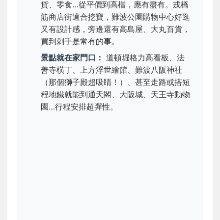
貨、零食…從平價到高檔，應有盡有。戎橋
筋商店街適合挖寶，難波公園購物中心好逛
又有設計感，旁邊還有高島屋、大丸百貨，
買到剁手是常有的事。
景點就在家門口：
道頓堀格力高看板、法
善寺橫丁、上方浮世繪館、難波八阪神社
（那個獅子殿超吸睛！）、甚至走路或搭短
程地鐵就能到通天閣、大阪城、天王寺動物
園…行程安排超彈性。