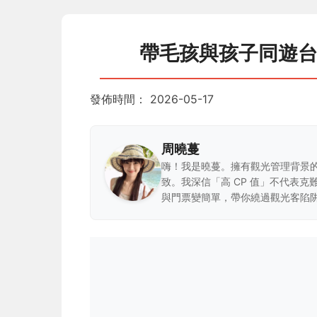
帶毛孩與孩子同遊
發佈時間：
2026-05-17
周曉蔓
嗨！我是曉蔓。擁有觀光管理背景
致。我深信「高 CP 值」不代表
與門票變簡單，帶你繞過觀光客陷