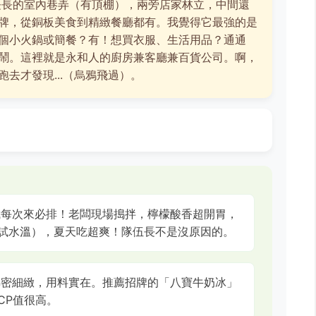
長的室內巷弄（有頂棚），兩旁店家林立，中間還
牌，從銅板美食到精緻餐廳都有。我覺得它最強的是
個小火鍋或簡餐？有！想買衣服、生活用品？通通
鬧。這裡就是永和人的廚房兼客廳兼百貨公司。啊，
去才發現...（烏鴉飛過）。
每次來必排！老闆現場搗拌，檸檬酸香超開胃，
試水溫），夏天吃超爽！隊伍長不是沒原因的。
密細緻，用料實在。推薦招牌的「八寶牛奶冰」
CP值很高。