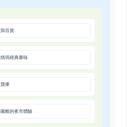
堂與百貨
風情與經典臺味
味寶庫
樂園般的夜市體驗