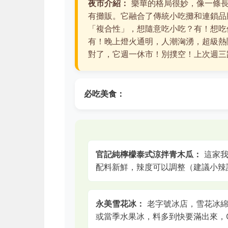
夜市介紹：
樂華的格局很妙，像一條長
有攤販。它融合了傳統小吃攤和連鎖品
「複合性」，想隨意吃小吃？有！想吃
有！晚上燈火通明，人潮洶湧，超級熱
對了，它週一休市！別撲空！上次週三跑
必吃美食：
官記純檸檬泰式涼拌青木瓜：
這家我
配料新鮮，辣度可以調整（建議小辣
永美雪花冰：
老字號冰店，雪花冰綿
或當季水果冰，料多到快要滿出來，