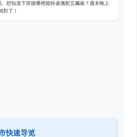
園。想知道下班後哪裡能快速撫慰五臟廟？週末晚上
就對了！
市快速导览