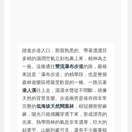
踏進步道入口，那股熟悉的、帶著濃濃芬
多精的濕潤空氣立刻包裹上來，精神為之
一振。這條通往
雙流瀑布步道
的路，嚴格
來說是「瀑布步道」的精華段，也是整個
森林遊樂區裡最受歡迎的一條。一路沿著
達人溪
往上走，潺潺水聲從不間斷，就像
天然的背景音樂。步道兩旁是保存得非常
完整的
低海拔天然闊葉林
，樹冠層密密麻
麻，陽光只能偶爾穿透下來，形成漂亮的
光束。熱帶雨林的氣息非常濃厚，巨大的
姑婆芋、山蘇到處可見，還有不少藤蔓植