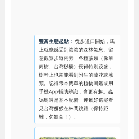
豐富生態起點：
從步道口開始，馬
上就能感受到濃濃的森林氣息。留
意觀察步道兩旁，各種蕨類（像筆
筒樹、台灣桫欏）長得特別茂盛，
樹幹上也常能看到附生的蘭花或蕨
類。記得帶本簡單的植物圖鑑或用
手機App輔助辨識，會更有趣。蟲
鳴鳥叫是基本配備，運氣好還能看
見台灣獼猴在林間跳躍（保持距
離，勿餵食！）。