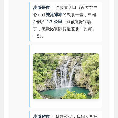
步道長度：
從步道入口（近遊客中
心）到
雙流瀑布
的觀景平臺，單程
距離約
1.7 公里
。別被這數字騙
了，感覺比實際長度還要「扎實」
一點。
步道難度：
整體來說，我個人會把