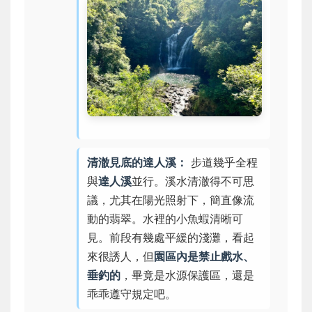
清澈見底的達人溪：
步道幾乎全程
與
達人溪
並行。溪水清澈得不可思
議，尤其在陽光照射下，簡直像流
動的翡翠。水裡的小魚蝦清晰可
見。前段有幾處平緩的淺灘，看起
來很誘人，但
園區內是禁止戲水、
垂釣的
，畢竟是水源保護區，還是
乖乖遵守規定吧。