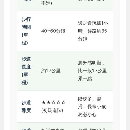
不進)
步行
邊走邊玩抓1小
時間
40~60分鐘
時，趕路約35
(單
分鐘
程)
步道
爬升感明顯，
長度
約1.7公里
比一般1.7公里
(單
累一點
程)
階梯多、濕
步道
★★☆☆☆
滑！長輩小孩
難度
(初級進階)
務必小心