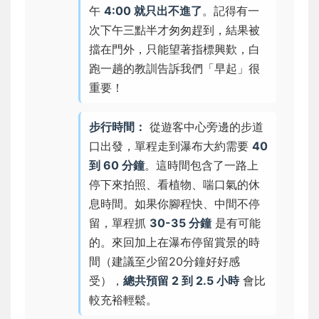
午
4:00 就只出不進了
。記得有一
次下午三點半才匆匆趕到，結果被
擋在門外，只能望著指標興歎，白
跑一趟的教訓告訴我們「早起」很
重要！
步行時間：
從遊客中心旁邊的步道
口出發，單程走到瀑布大約需要
40
到 60 分鐘
。這時間包含了一路上
停下來拍照、看植物、喘口氣的休
息時間。如果你腳程快、中間不停
留，單程抓
30-35 分鐘
是有可能
的。來回加上在瀑布停留賞景的時
間（建議至少留20分鐘好好感
受），
總共預留 2 到 2.5 小時
會比
較充裕輕鬆。