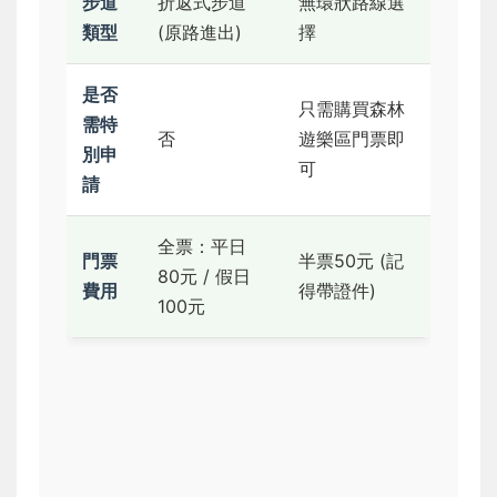
步道
折返式步道
無環狀路線選
類型
(原路進出)
擇
是否
只需購買森林
需特
否
遊樂區門票即
別申
可
請
全票：平日
門票
半票50元 (記
80元 / 假日
費用
得帶證件)
100元