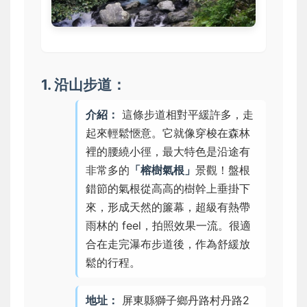
1. 沿山步道：
介紹：
這條步道相對平緩許多，走
起來輕鬆愜意。它就像穿梭在森林
裡的腰繞小徑，最大特色是沿途有
非常多的
「榕樹氣根」
景觀！盤根
錯節的氣根從高高的樹幹上垂掛下
來，形成天然的簾幕，超級有熱帶
雨林的 feel，拍照效果一流。很適
合在走完瀑布步道後，作為舒緩放
鬆的行程。
地址：
屏東縣獅子鄉丹路村丹路2