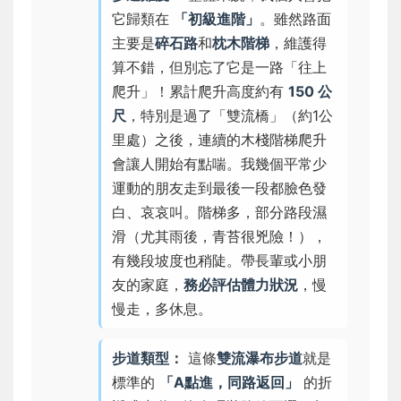
它歸類在
「初級進階」
。雖然路面
主要是
碎石路
和
枕木階梯
，維護得
算不錯，但別忘了它是一路「往上
爬升」！累計爬升高度約有
150 公
尺
，特別是過了「雙流橋」（約1公
里處）之後，連續的木棧階梯爬升
會讓人開始有點喘。我幾個平常少
運動的朋友走到最後一段都臉色發
白、哀哀叫。階梯多，部分路段濕
滑（尤其雨後，青苔很兇險！），
有幾段坡度也稍陡。帶長輩或小朋
友的家庭，
務必評估體力狀況
，慢
慢走，多休息。
步道類型：
這條
雙流瀑布步道
就是
標準的
「A點進，同路返回」
的折