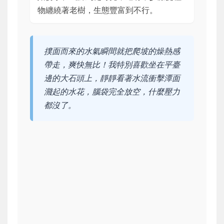
物纏繞著老樹，生態豐富到不行。
撲面而來的水氣瞬間就把爬坡的燥熱感
帶走，爽快無比！我特別喜歡坐在平臺
邊的大石頭上，靜靜看著水流衝擊潭面
濺起的水花，腦袋完全放空，什麼壓力
都沒了。