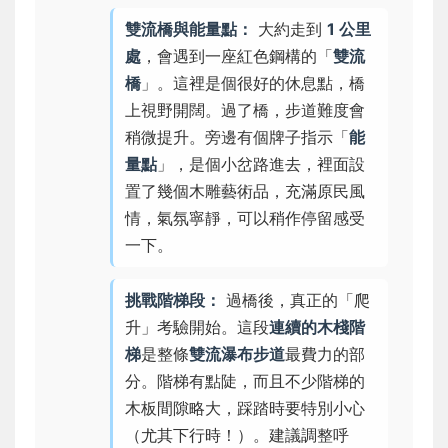
雙流橋與能量點：
大約走到
1 公里
處
，會遇到一座紅色鋼構的「
雙流
橋
」。這裡是個很好的休息點，橋
上視野開闊。過了橋，步道難度會
稍微提升。旁邊有個牌子指示「
能
量點
」，是個小岔路進去，裡面設
置了幾個木雕藝術品，充滿原民風
情，氣氛寧靜，可以稍作停留感受
一下。
挑戰階梯段：
過橋後，真正的「爬
升」考驗開始。這段
連續的木棧階
梯
是整條
雙流瀑布步道
最費力的部
分。階梯有點陡，而且不少階梯的
木板間隙略大，踩踏時要特別小心
（尤其下行時！）。建議調整呼