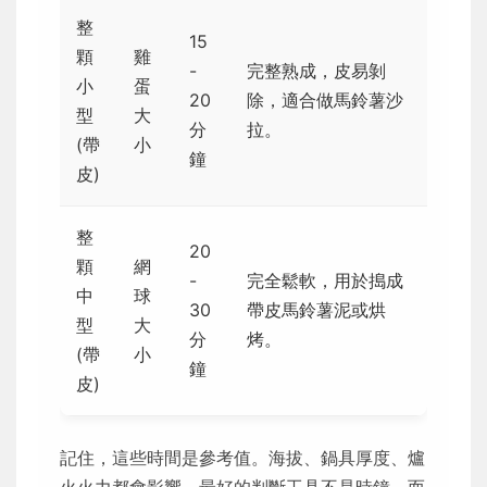
整
15
顆
雞
-
完整熟成，皮易剝
小
蛋
20
除，適合做馬鈴薯沙
型
大
分
拉。
(帶
小
鐘
皮)
整
20
顆
網
-
完全鬆軟，用於搗成
中
球
30
帶皮馬鈴薯泥或烘
型
大
分
烤。
(帶
小
鐘
皮)
記住，這些時間是參考值。海拔、鍋具厚度、爐
火火力都會影響。最好的判斷工具不是時鐘，而