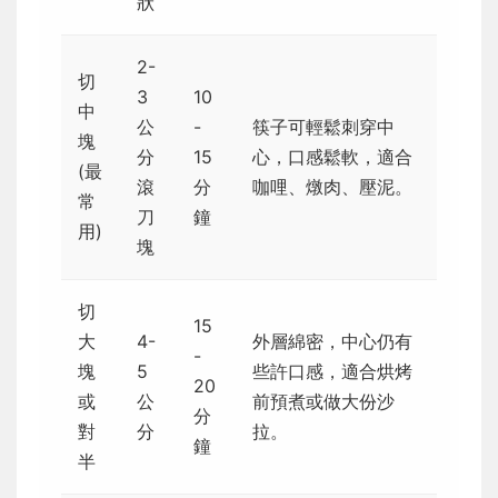
狀
2-
切
3
10
中
公
-
筷子可輕鬆刺穿中
塊
分
15
心，口感鬆軟，適合
(最
滾
分
咖哩、燉肉、壓泥。
常
刀
鐘
用)
塊
切
15
大
4-
外層綿密，中心仍有
-
塊
5
些許口感，適合烘烤
20
或
公
前預煮或做大份沙
分
對
分
拉。
鐘
半