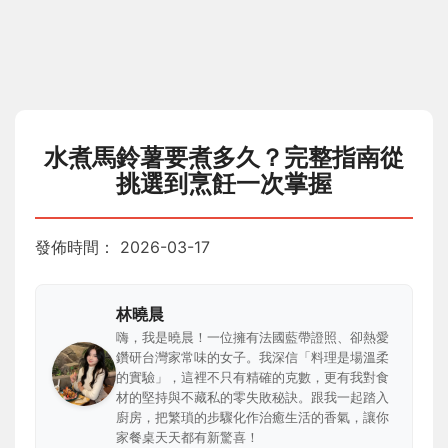
水煮馬鈴薯要煮多久？完整指南從
挑選到烹飪一次掌握
發佈時間：
2026-03-17
林曉晨
嗨，我是曉晨！一位擁有法國藍帶證照、卻熱愛
鑽研台灣家常味的女子。我深信「料理是場溫柔
的實驗」，這裡不只有精確的克數，更有我對食
材的堅持與不藏私的零失敗秘訣。跟我一起踏入
廚房，把繁瑣的步驟化作治癒生活的香氣，讓你
家餐桌天天都有新驚喜！