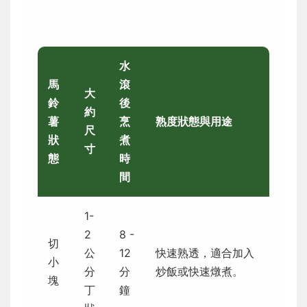
水
馬
滾
大
鈴
後
約
薯
烹
熟度狀態與用途
尺
狀
煮
寸
態
時
間
1-
2
8 -
切
公
12
快速熟透，適合加入
小
分
分
炒飯或快速燉煮。
塊
丁
鐘