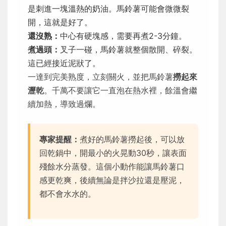
是刺進一塊溫熱的奶油。馬鈴薯可能會微微裂
開，這就是好了。
還沒熟：
中心有硬塊感，需要再煮2-3分鐘。
煮過頭：
叉子一碰，馬鈴薯就整個散開、碎裂。
這已經接近泥狀了。
一達到完美熟度，立刻關火，並把馬鈴薯
撈起來
瀝乾
。千萬不要讓它一直泡在熱水裡，餘溫會繼
續加熱，導致過爛。
專家提醒：
煮好的馬鈴薯撈起後，可以放
回乾鍋中，開最小的火晃動30秒，讓表面
殘餘水分蒸發。這個小動作能讓馬鈴薯口
感更乾爽，後續無論是拌沙拉還是壓泥，
都不會水水的。