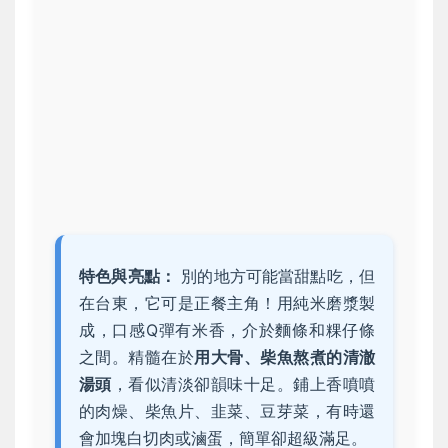
特色與亮點：
別的地方可能當甜點吃，但
在台東，它可是正餐主角！用純米磨漿製
成，口感Q彈有米香，介於麵條和粿仔條
之間。精髓在於
用大骨、柴魚熬煮的清澈
湯頭
，看似清淡卻韻味十足。鋪上香噴噴
的肉燥、柴魚片、韭菜、豆芽菜，有時還
會加塊白切肉或滷蛋，簡單卻超級滿足。