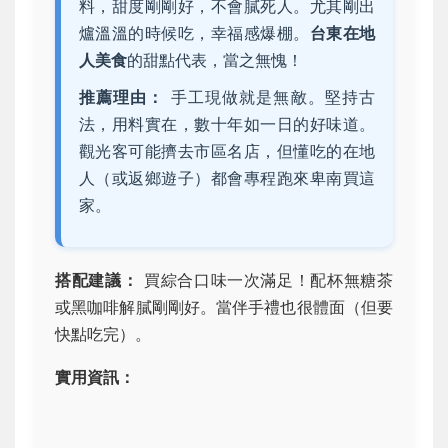
料，甜度剛剛好，不會膩死人。尤其剛出
爐溫溫的時候吃，幸福感爆棚。
台東在地
人美食
的甜點代表，當之無愧！
推薦理由：
手工現做就是無敵。堅持古
法，用料實在，數十年如一日的好味道。
觀光客可能擠去市區名店，但懂吃的在地
人（或返鄉遊子）都會專程跑來卑南買這
家。
搭配建議：
買綜合口味一次滿足！配杯無糖茶
或黑咖啡解膩剛剛好。當伴手禮也很體面（但要
快點吃完）。
實用資訊：