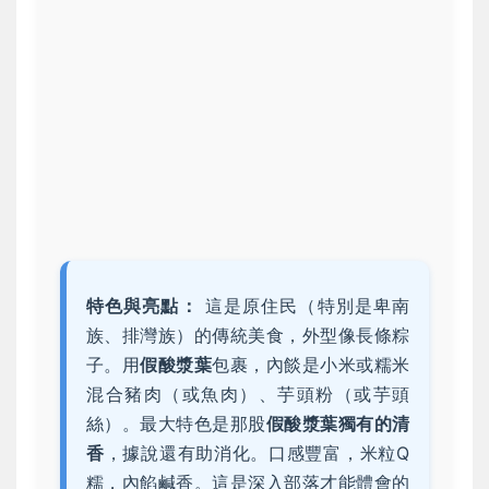
特色與亮點：
這是原住民（特別是卑南
族、排灣族）的傳統美食，外型像長條粽
子。用
假酸漿葉
包裹，內餤是小米或糯米
混合豬肉（或魚肉）、芋頭粉（或芋頭
絲）。最大特色是那股
假酸漿葉獨有的清
香
，據說還有助消化。口感豐富，米粒Q
糯，內餡鹹香。這是深入部落才能體會的