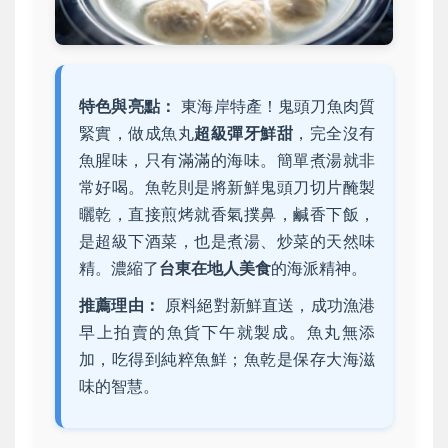
特色與亮點：
東海岸特產！鬼頭刀魚肉質
緊實，做成魚丸
超級彈牙鮮甜
，完全沒有
魚腥味，只有滿滿的海味。簡單煮湯就非
常好喝。魚乾則是將新鮮鬼頭刀切片醃製
曬乾，直接煎烤就香氣撲鼻，鹹香下飯，
是超級下酒菜，也是煮湯、炒菜的天然味
精。濃縮了
台東在地人美食
的海派精神。
推薦理由：
原料絕對新鮮直送，成功漁港
早上拍賣的魚貨下午就製成。魚丸無添
加，吃得到純粹魚鮮；魚乾是保存大海滋
味的智慧。