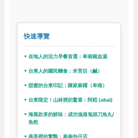
快速導覽
在地人的活力早餐首選：卑南豬血湯
台東人的國民麵食：米苔目（鹹）
甜蜜的台東印記：陳家麻糬（卑南）
台東限定！山林裡的驚喜：阿粨 (abai)
海風吹來的鮮味：成功漁港鬼頭刀魚丸/
魚乾
巷弄裡的驚豔：卑南包仔店