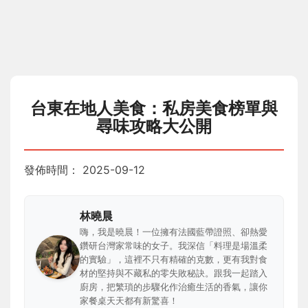
台東在地人美食：私房美食榜單與
尋味攻略大公開
發佈時間：
2025-09-12
林曉晨
嗨，我是曉晨！一位擁有法國藍帶證照、卻熱愛
鑽研台灣家常味的女子。我深信「料理是場溫柔
的實驗」，這裡不只有精確的克數，更有我對食
材的堅持與不藏私的零失敗秘訣。跟我一起踏入
廚房，把繁瑣的步驟化作治癒生活的香氣，讓你
家餐桌天天都有新驚喜！