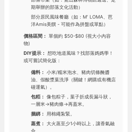
期舉辦的部落文化活動）
部分原民風味餐廳（如：M' LOMA、芭
洋Amis美饌 - 可能作為拼盤或單點）
價格區間：
單個約 $50-$80 (視大小內容
物)
DIY提示：
想吃地道風味？找部落媽媽學！
或可嘗試簡化版：
備料：
小米/糯米泡水、豬肉切條醃醬
油、假酸漿葉洗淨（關鍵！網購或有機店
碰運氣）。
包粨：
像包粽子，葉子折成長漏斗狀，
一層米→豬肉條→再蓋米。
捆綁：
用棉繩紮緊。
蒸煮：
大火蒸至少1小時以上，讓香氣融
合。