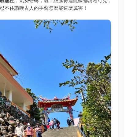
雕龍柱
，氣勢磅礡，雕工細膩得連龍鱗都清晰可見，
忍不住讚嘆古人的手藝怎麼能這麼厲害！