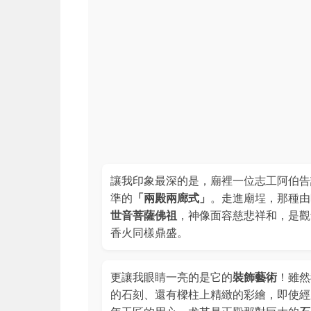
讓我印象最深的是，廟裡一位志工阿伯告
準的
「兩殿兩廊式」
。走進廟埕，那種由
世音菩薩佛祖
，神像面容慈悲祥和，是觀
香火同樣鼎盛。
更讓我眼睛一亮的是它的
裝飾藝術
！雖然
的石刻、還有樑柱上精緻的彩繪，即使經