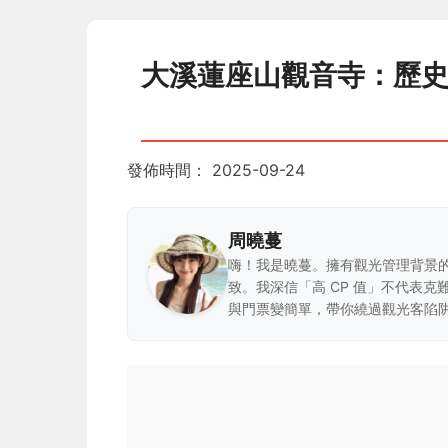
大溪蓮座山觀音寺：歷
發佈時間：
2025-09-24
周曉蔓
嗨！我是曉蔓。擁有觀光管理背景
致。我深信「高 CP 值」不代表
與門票變簡單，帶你繞過觀光客陷