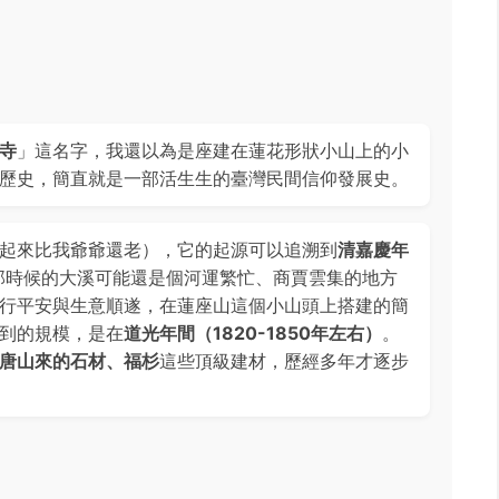
寺
」這名字，我還以為是座建在蓮花形狀小山上的小
歷史，簡直就是一部活生生的臺灣民間信仰發展史。
起來比我爺爺還老），它的起源可以追溯到
清嘉慶年
那時候的大溪可能還是個河運繁忙、商賈雲集的地方
行平安與生意順遂，在蓮座山這個小山頭上搭建的簡
到的規模，是在
道光年間（1820-1850年左右）
。
唐山來的石材、福杉
這些頂級建材，歷經多年才逐步