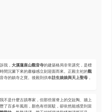
訴我，
大溪蓮座山觀音寺
的建築格局非常講究，是標
時間沉澱下來的肅穆感立刻迎面而來。正殿主祀的
觀
音寺的鎮寺之寶。後殿則供奉
註生娘娘與天上聖母
，
我不是什麼古蹟專家，但那些屋脊上的交趾陶、牆上
歷了百多年風雨，顏色有些斑駁，卻依然能感受到當